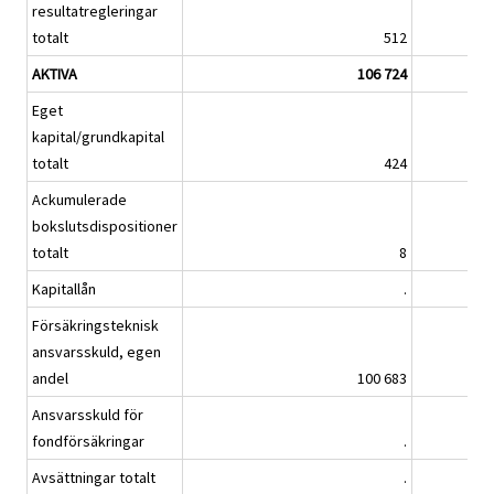
resultatregleringar
totalt
512
AKTIVA
106 724
Eget
kapital/grundkapital
totalt
424
Ackumulerade
bokslutsdispositioner
totalt
8
Kapitallån
.
Försäkringsteknisk
ansvarsskuld, egen
andel
100 683
Ansvarsskuld för
fondförsäkringar
.
Avsättningar totalt
.