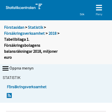
Meny
Sök
Förstasidan
>
Statistik
>
Försäkringsverksamhet
>
2018
>
Tabellbilaga 1.
Försäkringsbolagens
balansräkningar 2018, miljoner
euro
Öppna menyn
STATISTIK
Försäkringsverksamhet