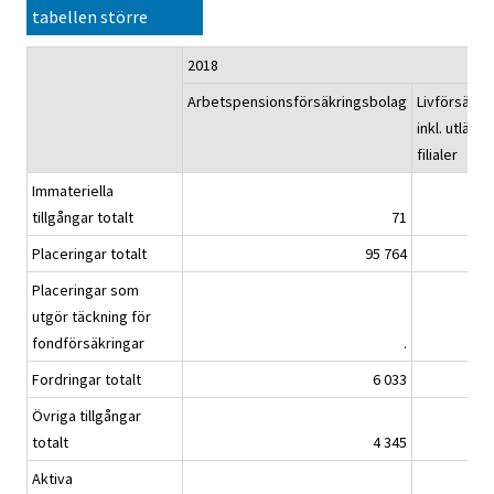
tabellen större
2018
Arbetspensionsförsäkringsbolag
Livförsäkri
inkl. utländ
filialer
Immateriella
tillgångar totalt
71
Placeringar totalt
95 764
Placeringar som
utgör täckning för
fondförsäkringar
.
Fordringar totalt
6 033
Övriga tillgångar
totalt
4 345
Aktiva