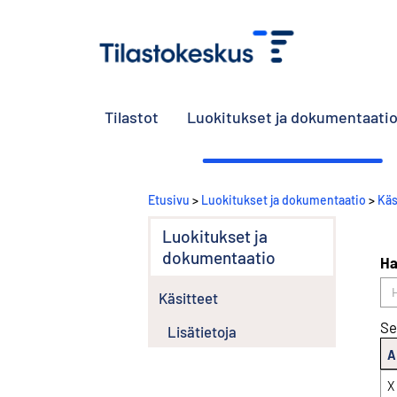
Tilastot
Luokitukset ja dokumentaati
Etusivu
>
Luokitukset ja dokumentaatio
>
Käs
Luokitukset ja
dokumentaatio
Ha
Käsitteet
Se
Lisätietoja
A
X