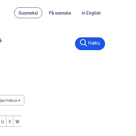
Suomeksi
På svenska
In English
ä
Haku
jaa hakua
U
V
W