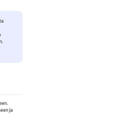
ta
n
n.
een.
een ja