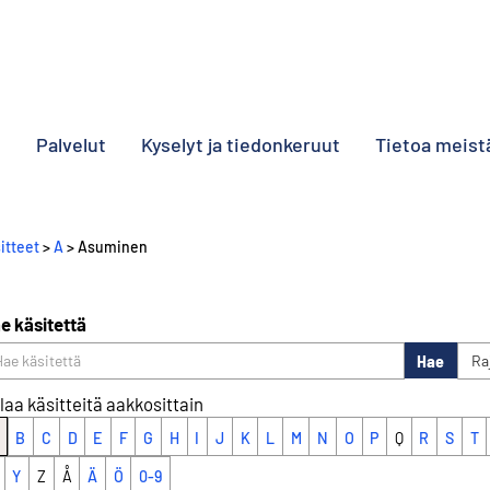
o
Palvelut
Kyselyt ja tiedonkeruut
Tietoa meist
itteet
>
A
> Asuminen
e käsitettä
Hae
Ra
laa käsitteitä aakkosittain
B
C
D
E
F
G
H
I
J
K
L
M
N
O
P
Q
R
S
T
Y
Z
Å
Ä
Ö
0-9