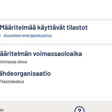
Määritelmää käyttävät tilastot
Asumisen energiankulutus
ääritelmän voimassaoloaika
Voimassa oleva
ähdeorganisaatio
Tilastokeskus
aa