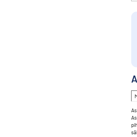
A
As
As
pi
sä