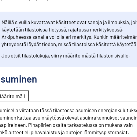
Näillä sivuilla kuvattavat käsitteet ovat sanoja ja ilmauksia, joi
käytetään tilastoissa tietyssä, rajatussa merkityksessä.
Arkipuheessa sanalla voi olla eri merkitys. Kunkin määritelmä
yhteydestä löydät tiedon, missä tilastoissa käsitettä käytetää
Jos etsit tilastolukuja, siirry määritelmästä tilaston sivulle.
suminen
Määritelmä 1
umisella viitataan tässä tilastossa asumisen energiankulutuks
uminen kattaa asuinkäytössä olevat asuinrakennukset saunoin
hapiireineen. Pihapiirien osalta tarkastelussa on mukana vain
hkölaitteet eli pihavalaistus ja autojen lämmityspistorasiat.