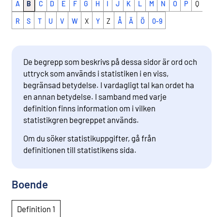
A
B
C
D
E
F
G
H
I
J
K
L
M
N
O
P
Q
R
S
T
U
V
W
X
Y
Z
Å
Ä
Ö
0-9
De begrepp som beskrivs på dessa sidor är ord och
uttryck som används i statistiken i en viss,
begränsad betydelse. I vardagligt tal kan ordet ha
en annan betydelse. I samband med varje
definition finns information om i vilken
statistikgren begreppet används.
Om du söker statistikuppgifter, gå från
definitionen till statistikens sida.
Boende
Definition 1