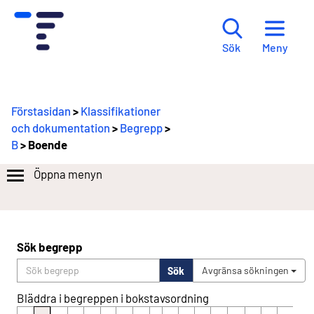
Meny
Sök
Förstasidan
>
Klassifikationer
och dokumentation
>
Begrepp
>
B
> Boende
Öppna menyn
Sök begrepp
Sök
Avgränsa sökningen
Bläddra i begreppen i bokstavsordning