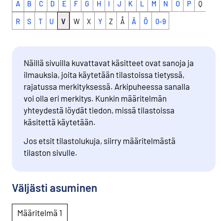
A
B
C
D
E
F
G
H
I
J
K
L
M
N
O
P
Q
R
S
T
U
V
W
X
Y
Z
Å
Ä
Ö
0-9
Näillä sivuilla kuvattavat käsitteet ovat sanoja ja
ilmauksia, joita käytetään tilastoissa tietyssä,
rajatussa merkityksessä. Arkipuheessa sanalla
voi olla eri merkitys. Kunkin määritelmän
yhteydestä löydät tiedon, missä tilastoissa
käsitettä käytetään.
Jos etsit tilastolukuja, siirry määritelmästä
tilaston sivulle.
Väljästi asuminen
Määritelmä 1