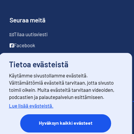
Seuraa meitä
Tilaa uutisviesti
Facebook
LinkedIn
Tietoa evästeistä
YouTube
Käytämme sivustollamme evästeitä.
Instagram
Välttämättömiä evästeitä tarvitaan, jotta sivusto
toimii oikein. Muita evästeitä tarvitaan videoiden,
podcastien ja palautepalvelun esittämiseen.
Lue lisää evästeistä.
Yhteystiedot
Palaute
Hyväksyn kaikki evästeet
Käyttöehdot