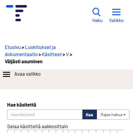
Valikko
Haku
Etusivu
>
Luokitukset ja
dokumentaatio
>
Käsitteet
>
V
>
Väljästi asuminen
Avaa valikko
Hae käsitettä
Hae
Rajaa hakua
Selaa käsitteitä aakkosittain