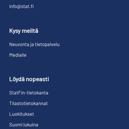
info@stat.fi
Kysy meiltä
Neuvonta ja tietopalvelu
Medialle
Löydä nopeasti
StatFin-tietokanta
Tilastotietokannat
Luokitukset
Suomi lukuina