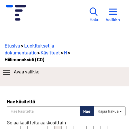
Valikko
Haku
Etusivu
>
Luokitukset ja
dokumentaatio
>
Käsitteet
>
H
>
Hiilimonoksidi (CO)
Avaa valikko
Hae käsitettä
Hae
Rajaa hakua
Selaa käsitteitä aakkosittain