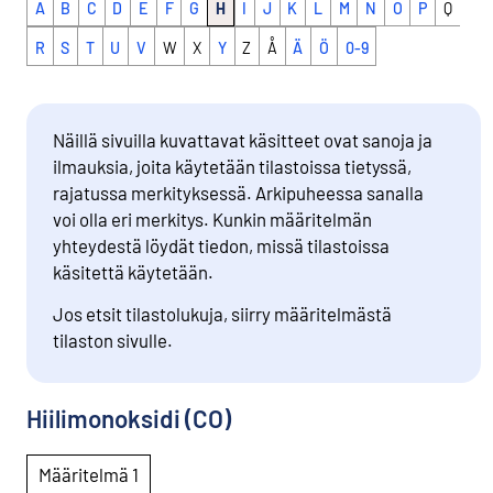
A
B
C
D
E
F
G
H
I
J
K
L
M
N
O
P
Q
R
S
T
U
V
W
X
Y
Z
Å
Ä
Ö
0-9
Näillä sivuilla kuvattavat käsitteet ovat sanoja ja
ilmauksia, joita käytetään tilastoissa tietyssä,
rajatussa merkityksessä. Arkipuheessa sanalla
voi olla eri merkitys. Kunkin määritelmän
yhteydestä löydät tiedon, missä tilastoissa
käsitettä käytetään.
Jos etsit tilastolukuja, siirry määritelmästä
tilaston sivulle.
Hiilimonoksidi (CO)
Määritelmä 1