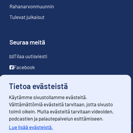
Rahanarvonmuunnin
Tulevat julkaisut
Seuraa meitä
Tilaa uutisviesti
Facebook
LinkedIn
Tietoa evästeistä
YouTube
Käytämme sivustollamme evästeitä.
Instagram
Välttämättömiä evästeitä tarvitaan, jotta sivusto
toimii oikein. Muita evästeitä tarvitaan videoiden,
podcastien ja palautepalvelun esittämiseen.
Lue lisää evästeistä.