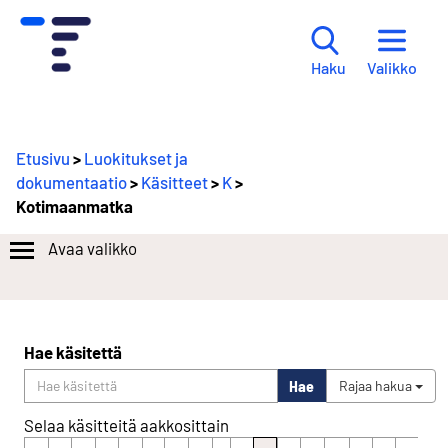
Valikko
Haku
Etusivu
>
Luokitukset ja
dokumentaatio
>
Käsitteet
>
K
>
Kotimaanmatka
Avaa valikko
Hae käsitettä
Hae
Rajaa hakua
Selaa käsitteitä aakkosittain