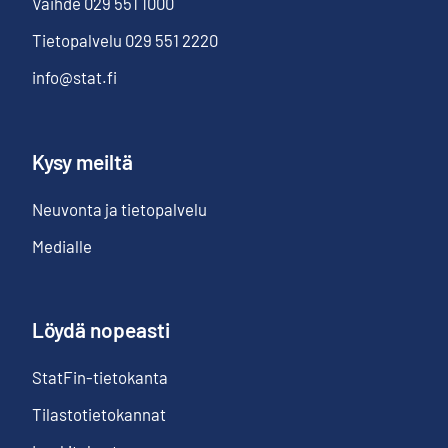
Vaihde
029 551 1000
Tietopalvelu
029 551 2220
info@stat.fi
Kysy meiltä
Neuvonta ja tietopalvelu
Medialle
Löydä nopeasti
StatFin-tietokanta
Tilastotietokannat