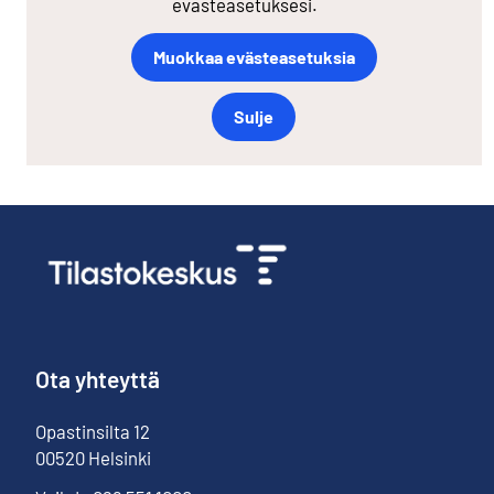
evästeasetuksesi.
Muokkaa evästeasetuksia
Sulje
Ota yhteyttä
Opastinsilta
12
00520
Helsinki