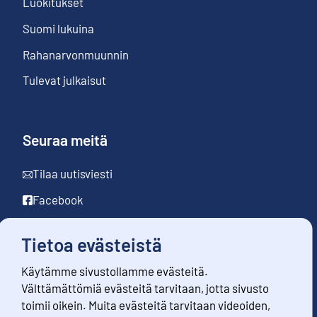
Luokitukset
Suomi lukuina
Rahanarvonmuunnin
Tulevat julkaisut
Seuraa meitä
Tilaa uutisviesti
Facebook
LinkedIn
Tietoa evästeistä
YouTube
Käytämme sivustollamme evästeitä.
Instagram
Välttämättömiä evästeitä tarvitaan, jotta sivusto
toimii oikein. Muita evästeitä tarvitaan videoiden,