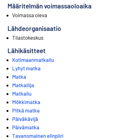
Määritelmän voimassaoloaika
Voimassa oleva
Lähdeorganisaatio
Tilastokeskus
Lähikäsitteet
Kotimaanmatkailu
Lyhyt matka
Matka
Matkailija
Matkailu
Mökkimatka
Pitkä matka
Päiväkävijä
Päivämatka
Tavanomainen elinpiiri