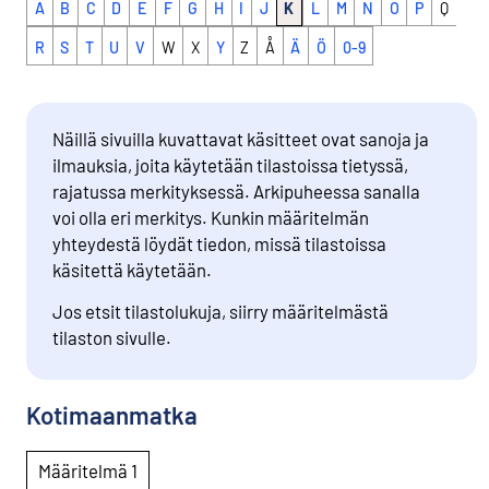
A
B
C
D
E
F
G
H
I
J
K
L
M
N
O
P
Q
R
S
T
U
V
W
X
Y
Z
Å
Ä
Ö
0-9
Näillä sivuilla kuvattavat käsitteet ovat sanoja ja
ilmauksia, joita käytetään tilastoissa tietyssä,
rajatussa merkityksessä. Arkipuheessa sanalla
voi olla eri merkitys. Kunkin määritelmän
yhteydestä löydät tiedon, missä tilastoissa
käsitettä käytetään.
Jos etsit tilastolukuja, siirry määritelmästä
tilaston sivulle.
Kotimaanmatka
Määritelmä 1