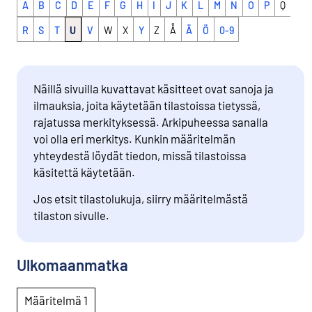
A
B
C
D
E
F
G
H
I
J
K
L
M
N
O
P
Q
R
S
T
U
V
W
X
Y
Z
Å
Ä
Ö
0-9
Näillä sivuilla kuvattavat käsitteet ovat sanoja ja
ilmauksia, joita käytetään tilastoissa tietyssä,
rajatussa merkityksessä. Arkipuheessa sanalla
voi olla eri merkitys. Kunkin määritelmän
yhteydestä löydät tiedon, missä tilastoissa
käsitettä käytetään.
Jos etsit tilastolukuja, siirry määritelmästä
tilaston sivulle.
Ulkomaanmatka
Määritelmä 1