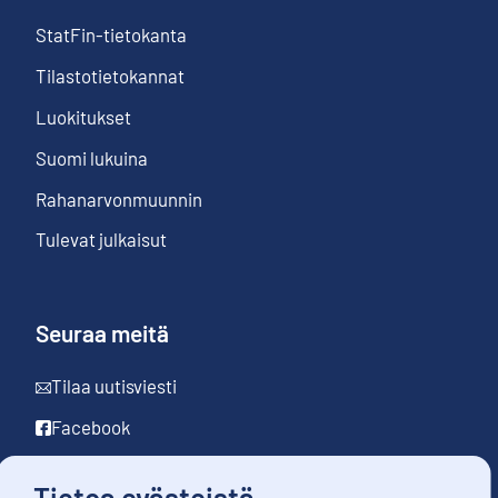
StatFin-tietokanta
Tilastotietokannat
Luokitukset
Suomi lukuina
Rahanarvonmuunnin
Tulevat julkaisut
Seuraa meitä
Tilaa uutisviesti
Facebook
LinkedIn
Tietoa evästeistä