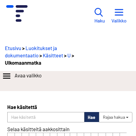
Valikko
Haku
Etusivu
>
Luokitukset ja
dokumentaatio
>
Käsitteet
>
U
>
Ulkomaanmatka
Avaa valikko
Hae käsitettä
Hae
Rajaa hakua
Selaa käsitteitä aakkosittain