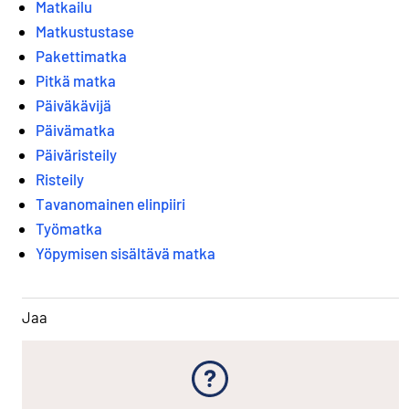
Matkailu
Matkustustase
Pakettimatka
Pitkä matka
Päiväkävijä
Päivämatka
Päiväristeily
Risteily
Tavanomainen elinpiiri
Työmatka
Yöpymisen sisältävä matka
Jaa