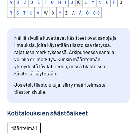
A
B
C
D
E
F
G
H
I
J
K
L
M
N
O
P
Q
R
S
T
U
V
W
X
Y
Z
Å
Ä
Ö
0-9
Näillä sivuilla kuvattavat käsitteet ovat sanoja ja
ilmauksia, joita käytetään tilastoissa tietyssä,
rajatussa merkityksessä. Arkipuheessa sanalla
voi olla eri merkitys. Kunkin määritelmän
yhteydestä löydät tiedon, missä tilastoissa
käsitettä käytetään.
Jos etsit tilastolukuja, siirry määritelmästä
tilaston sivulle.
Kotitalouksien säästöaikeet
Määritelmä 1