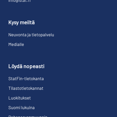
info@stat.fi
Kysy meiltä
Neuvonta ja tietopalvelu
Medialle
Löydä nopeasti
StatFin-tietokanta
Tilastotietokannat
Luokitukset
Suomi lukuina
Rahanarvonmuunnin