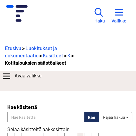
Valikko
Haku
Etusivu
>
Luokitukset ja
dokumentaatio
>
Käsitteet
>
K
>
Kotitalouksien säästöaikeet
Avaa valikko
Hae käsitettä
Hae
Rajaa hakua
Selaa käsitteitä aakkosittain