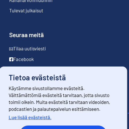
Tulevat julkaisut
Seuraa meitä
Tilaa uutisviesti
Facebook
LinkedIn
Tietoa evästeistä
YouTube
Käytämme sivustollamme evästeitä.
Instagram
Välttämättömiä evästeitä tarvitaan, jotta sivusto
toimii oikein. Muita evästeitä tarvitaan videoiden,
podcastien ja palautepalvelun esittämiseen.
Lue lisää evästeistä.
Yhteystiedot