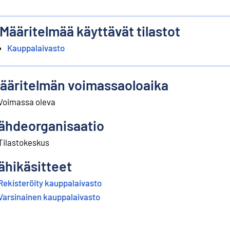
Määritelmää käyttävät tilastot
Kauppalaivasto
ääritelmän voimassaoloaika
Voimassa oleva
ähdeorganisaatio
Tilastokeskus
ähikäsitteet
Rekisteröity kauppalaivasto
Varsinainen kauppalaivasto