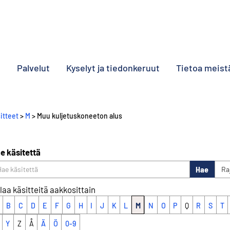
o
Palvelut
Kyselyt ja tiedonkeruut
Tietoa meist
itteet
>
M
> Muu kuljetuskoneeton alus
e käsitettä
Hae
Ra
laa käsitteitä aakkosittain
B
C
D
E
F
G
H
I
J
K
L
M
N
O
P
Q
R
S
T
Y
Z
Å
Ä
Ö
0-9