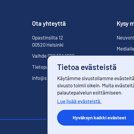
Ota yhteyttä
Kysy m
Opastinsilta
12
Neuvonta
00520
Helsinki
Mediall
Vaihde
029 551 1000
Tietoa evästeistä
Tietopalvelu
029 551 2220
info@stat.fi
Käytämme sivustollamme evästeitä. 
sivusto toimii oikein. Muita evästeit
palautepalvelun esittämiseen.
Lue lisää evästeistä.
Hyväksyn kaikki evästeet
Yhteystiedo