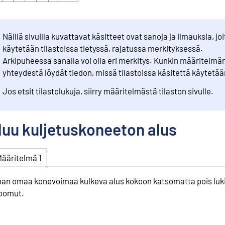
Näillä sivuilla kuvattavat käsitteet ovat sanoja ja ilmauksia, joi
käytetään tilastoissa tietyssä, rajatussa merkityksessä.
Arkipuheessa sanalla voi olla eri merkitys. Kunkin määritelmä
yhteydestä löydät tiedon, missä tilastoissa käsitettä käytetää
Jos etsit tilastolukuja, siirry määritelmästä tilaston sivulle.
uu kuljetuskoneeton alus
Määritelmä 1
man omaa konevoimaa kulkeva alus kokoon katsomatta pois luk
oomut.