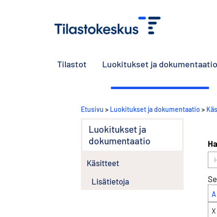
Tilastot
Luokitukset ja dokumentaati
Etusivu
>
Luokitukset ja dokumentaatio
>
Käs
Luokitukset ja
dokumentaatio
Ha
Käsitteet
Se
Lisätietoja
A
X