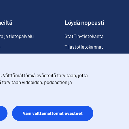
eiltä
Löydä nopeasti
 ja tietopalvelu
StatFin-tietokanta
e
Tilastotietokannat
Luokitukset
Suomi lukuina
Välttämättömiä evästeitä tarvitaan, jotta
Rahanarvonmuunnin
ä tarvitaan videoiden, podcastien ja
Tulevat julkaisut
Vain välttämättömät evästeet
t
Palaute
Käyttöehdot
Tietosuoja
Saavutettavuus
Tietoa sivusto