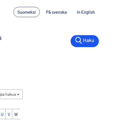
Suomeksi
På svenska
In English
ä
Haku
jaa hakua
U
V
W