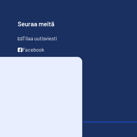
Seuraa meitä
Tilaa uutisviesti
Facebook
LinkedIn
YouTube
Instagram
sta
Evästeet