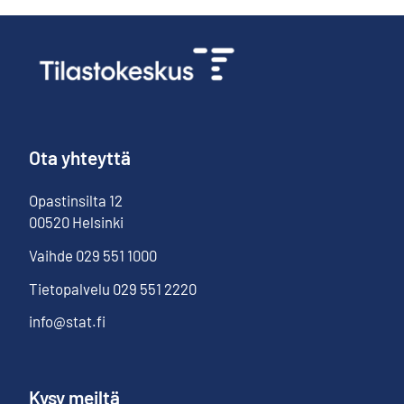
Ota yhteyttä
Opastinsilta
12
00520
Helsinki
Vaihde
029 551 1000
Tietopalvelu
029 551 2220
info@stat.fi
Kysy meiltä