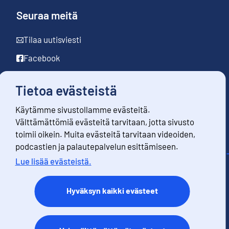
Seuraa meitä
Tilaa uutisviesti
Facebook
LinkedIn
Tietoa evästeistä
YouTube
Käytämme sivustollamme evästeitä.
Instagram
Välttämättömiä evästeitä tarvitaan, jotta sivusto
toimii oikein. Muita evästeitä tarvitaan videoiden,
podcastien ja palautepalvelun esittämiseen.
Lue lisää evästeistä.
Yhteystiedot
Palaute
Hyväksyn kaikki evästeet
Käyttöehdot
Tietosuoja
Saavutettavuus