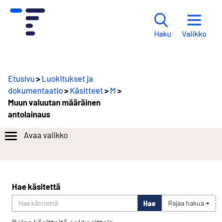
Valikko
Haku
Etusivu
>
Luokitukset ja
dokumentaatio
>
Käsitteet
>
M
>
Muun valuutan määräinen
antolainaus
Avaa valikko
Hae käsitettä
Hae
Rajaa hakua