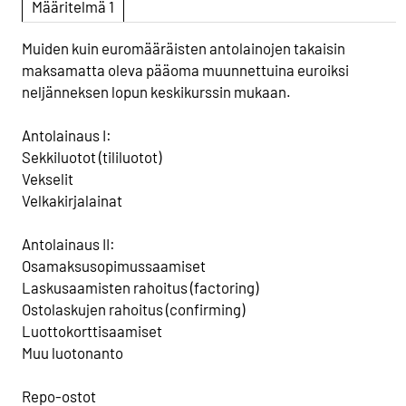
Määritelmä 1
Muiden kuin euromääräisten antolainojen takaisin
maksamatta oleva pääoma muunnettuina euroiksi
neljänneksen lopun keskikurssin mukaan.
Antolainaus I:
Sekkiluotot (tililuotot)
Vekselit
Velkakirjalainat
Antolainaus II:
Osamaksusopimussaamiset
Laskusaamisten rahoitus (factoring)
Ostolaskujen rahoitus (confirming)
Luottokorttisaamiset
Muu luotonanto
Repo-ostot