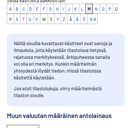
Selaa käsitteitä aakkosittain
A
B
C
D
E
F
G
H
I
J
K
L
M
N
O
P
Q
R
S
T
U
V
W
X
Y
Z
Å
Ä
Ö
0-9
Näillä sivuilla kuvattavat käsitteet ovat sanoja ja
ilmauksia, joita käytetään tilastoissa tietyssä,
rajatussa merkityksessä. Arkipuheessa sanalla
voi olla eri merkitys. Kunkin määritelmän
yhteydestä löydät tiedon, missä tilastoissa
käsitettä käytetään.
Jos etsit tilastolukuja, siirry määritelmästä
tilaston sivulle.
Muun valuutan määräinen antolainaus