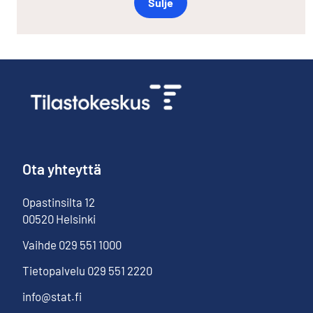
Sulje
Ota yhteyttä
Opastinsilta
12
00520
Helsinki
Vaihde
029 551 1000
Tietopalvelu
029 551 2220
info@stat.fi