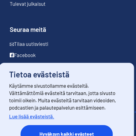
Tulevat julkaisut
Seuraa meitä
Tilaa uutisviesti
Facebook
LinkedIn
Tietoa evästeistä
YouTube
Käytämme sivustollamme evästeitä.
Instagram
Välttämättömiä evästeitä tarvitaan, jotta sivusto
toimii oikein. Muita evästeitä tarvitaan videoiden,
podcastien ja palautepalvelun esittämiseen.
Lue lisää evästeistä.
Yhteystiedot
Palaute
Hyväksyn kaikki evästeet