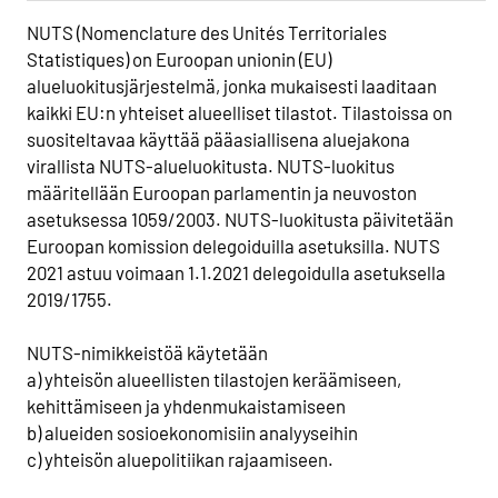
NUTS (Nomenclature des Unités Territoriales
Statistiques) on Euroopan unionin (EU)
alueluokitusjärjestelmä, jonka mukaisesti laaditaan
kaikki EU:n yhteiset alueelliset tilastot. Tilastoissa on
suositeltavaa käyttää pääasiallisena aluejakona
virallista NUTS-alueluokitusta. NUTS-luokitus
määritellään Euroopan parlamentin ja neuvoston
asetuksessa 1059/2003. NUTS-luokitusta päivitetään
Euroopan komission delegoiduilla asetuksilla. NUTS
2021 astuu voimaan 1.1.2021 delegoidulla asetuksella
2019/1755.
NUTS-nimikkeistöä käytetään
a) yhteisön alueellisten tilastojen keräämiseen,
kehittämiseen ja yhdenmukaistamiseen
b) alueiden sosioekonomisiin analyyseihin
c) yhteisön aluepolitiikan rajaamiseen.