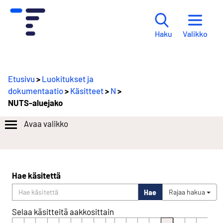
Valikko
Haku
Etusivu
>
Luokitukset ja
dokumentaatio
>
Käsitteet
>
N
>
NUTS-aluejako
Avaa valikko
Hae käsitettä
Hae
Rajaa hakua
Selaa käsitteitä aakkosittain