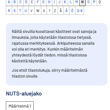
A
B
C
D
E
F
G
H
I
J
K
L
M
N
O
P
Q
R
S
T
U
V
W
X
Y
Z
Å
Ä
Ö
0-9
Näillä sivuilla kuvattavat käsitteet ovat sanoja ja
ilmauksia, joita käytetään tilastoissa tietyssä,
rajatussa merkityksessä. Arkipuheessa sanalla
voi olla eri merkitys. Kunkin määritelmän
yhteydestä löydät tiedon, missä tilastoissa
käsitettä käytetään.
Jos etsit tilastolukuja, siirry määritelmästä
tilaston sivulle.
NUTS-aluejako
Määritelmä 1