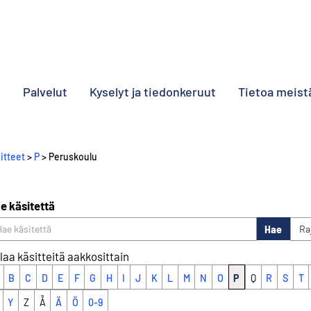
o
Palvelut
Kyselyt ja tiedonkeruut
Tietoa meist
itteet
>
P
> Peruskoulu
e käsitettä
Hae
Ra
laa käsitteitä aakkosittain
B
C
D
E
F
G
H
I
J
K
L
M
N
O
P
Q
R
S
T
Y
Z
Å
Ä
Ö
0-9