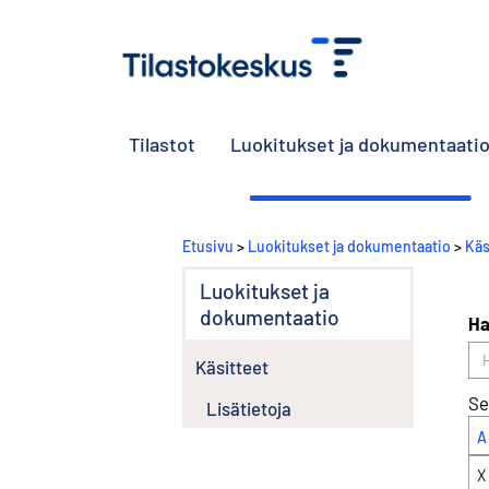
Tilastot
Luokitukset ja dokumentaati
Etusivu
>
Luokitukset ja dokumentaatio
>
Käs
Luokitukset ja
dokumentaatio
Ha
Käsitteet
Se
Lisätietoja
A
X