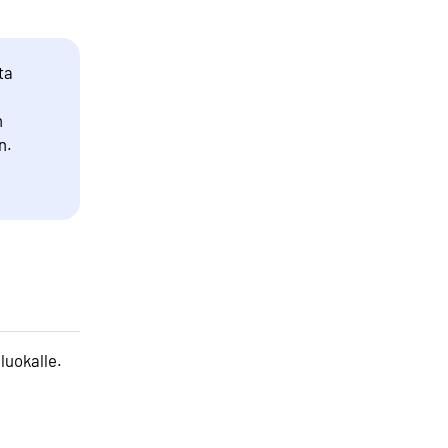
ta
n
n.
luokalle.