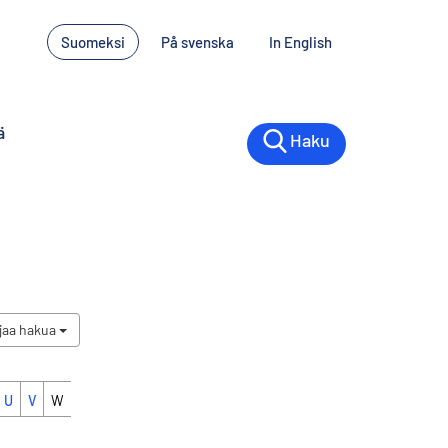
Suomeksi
På svenska
In English
ä
Haku
jaa hakua
U
V
W