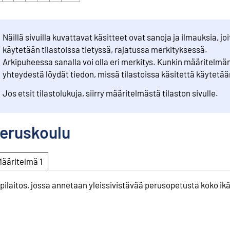
Näillä sivuilla kuvattavat käsitteet ovat sanoja ja ilmauksia, joi
käytetään tilastoissa tietyssä, rajatussa merkityksessä.
Arkipuheessa sanalla voi olla eri merkitys. Kunkin määritelmä
yhteydestä löydät tiedon, missä tilastoissa käsitettä käytetää
Jos etsit tilastolukuja, siirry määritelmästä tilaston sivulle.
eruskoulu
Määritelmä 1
pilaitos, jossa annetaan yleissivistävää perusopetusta koko ikä