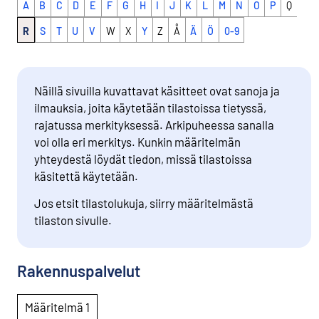
A
B
C
D
E
F
G
H
I
J
K
L
M
N
O
P
Q
R
S
T
U
V
W
X
Y
Z
Å
Ä
Ö
0-9
Näillä sivuilla kuvattavat käsitteet ovat sanoja ja
ilmauksia, joita käytetään tilastoissa tietyssä,
rajatussa merkityksessä. Arkipuheessa sanalla
voi olla eri merkitys. Kunkin määritelmän
yhteydestä löydät tiedon, missä tilastoissa
käsitettä käytetään.
Jos etsit tilastolukuja, siirry määritelmästä
tilaston sivulle.
Rakennuspalvelut
Määritelmä 1