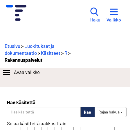
Valikko
Haku
Etusivu
>
Luokitukset ja
dokumentaatio
>
Käsitteet
>
R
>
Rakennuspalvelut
Avaa valikko
Hae käsitettä
Hae
Rajaa hakua
Selaa käsitteitä aakkosittain