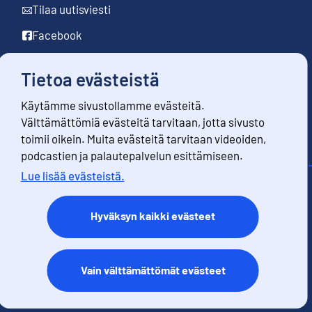
Tilaa uutisviesti
Facebook
LinkedIn
Tietoa evästeistä
YouTube
Käytämme sivustollamme evästeitä.
Instagram
Välttämättömiä evästeitä tarvitaan, jotta sivusto
toimii oikein. Muita evästeitä tarvitaan videoiden,
podcastien ja palautepalvelun esittämiseen.
Lue lisää evästeistä.
Yhteystiedot
Palaute
Hyväksyn kaikki evästeet
Käyttöehdot
Tietosuoja
Saavutettavuus
Vain välttämättömät evästeet
Tietoa sivustosta
Evästeet