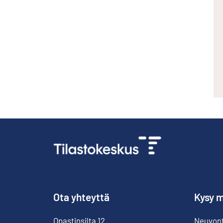
Ota yhteyttä
Kysy m
Opastinsilta
12
Neuvonta