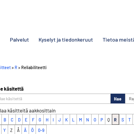
o
Palvelut
Kyselyt ja tiedonkeruut
Tietoa meist
itteet
>
R
> Reliabiliteetti
e käsitettä
Hae
Ra
laa käsitteitä aakkosittain
B
C
D
E
F
G
H
I
J
K
L
M
N
O
P
Q
R
S
T
Y
Z
Å
Ä
Ö
0-9