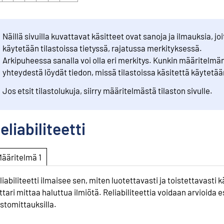
Näillä sivuilla kuvattavat käsitteet ovat sanoja ja ilmauksia, joi
käytetään tilastoissa tietyssä, rajatussa merkityksessä.
Arkipuheessa sanalla voi olla eri merkitys. Kunkin määritelmä
yhteydestä löydät tiedon, missä tilastoissa käsitettä käytetää
Jos etsit tilastolukuja, siirry määritelmästä tilaston sivulle.
eliabiliteetti
Määritelmä 1
liabiliteetti ilmaisee sen, miten luotettavasti ja toistettavasti 
ttari mittaa haluttua ilmiötä. Reliabiliteettia voidaan arvioida 
istomittauksilla.