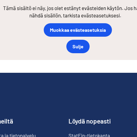
Tämä sisältö ei näy, jos olet estänyt evästeiden käytön. Jos h
nähdä sisällön, tarkista evästeasetuksesi.
Muokkaa evästeasetuksia
Sulje
eiltä
Löydä nopeasti
 ja tietopalvelu
StatFin-tietokanta