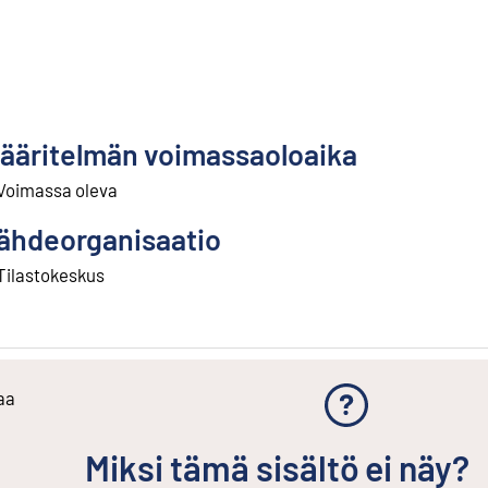
ääritelmän voimassaoloaika
Voimassa oleva
ähdeorganisaatio
Tilastokeskus
aa
Miksi tämä sisältö ei näy?