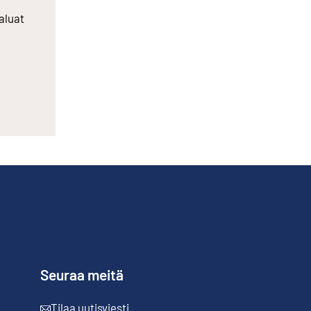
aluat
Seuraa meitä
Tilaa uutisviesti