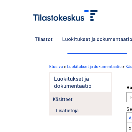
Tilastot
Luokitukset ja dokumentaati
Etusivu
>
Luokitukset ja dokumentaatio
>
Käs
Luokitukset ja
dokumentaatio
Ha
Käsitteet
Se
Lisätietoja
A
X