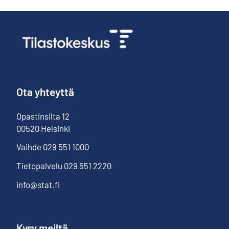
Ota yhteyttä
Opastinsilta
12
00520
Helsinki
Vaihde
029 551 1000
Tietopalvelu
029 551 2220
info@stat.fi
Kysy meiltä