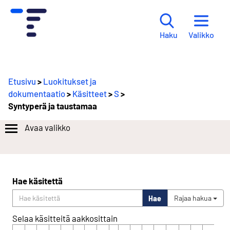
Valikko
Haku
Etusivu
>
Luokitukset ja
dokumentaatio
>
Käsitteet
>
S
>
Syntyperä ja taustamaa
Avaa valikko
Hae käsitettä
Hae
Rajaa hakua
Selaa käsitteitä aakkosittain