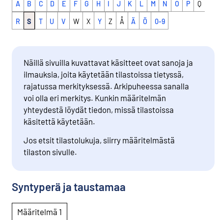
A
B
C
D
E
F
G
H
I
J
K
L
M
N
O
P
Q
R
S
T
U
V
W
X
Y
Z
Å
Ä
Ö
0-9
Näillä sivuilla kuvattavat käsitteet ovat sanoja ja
ilmauksia, joita käytetään tilastoissa tietyssä,
rajatussa merkityksessä. Arkipuheessa sanalla
voi olla eri merkitys. Kunkin määritelmän
yhteydestä löydät tiedon, missä tilastoissa
käsitettä käytetään.
Jos etsit tilastolukuja, siirry määritelmästä
tilaston sivulle.
Syntyperä ja taustamaa
Määritelmä 1