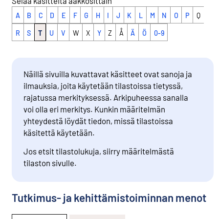
Selaa käsitteitä aakkosittain
A
B
C
D
E
F
G
H
I
J
K
L
M
N
O
P
Q
R
S
T
U
V
W
X
Y
Z
Å
Ä
Ö
0-9
Näillä sivuilla kuvattavat käsitteet ovat sanoja ja
ilmauksia, joita käytetään tilastoissa tietyssä,
rajatussa merkityksessä. Arkipuheessa sanalla
voi olla eri merkitys. Kunkin määritelmän
yhteydestä löydät tiedon, missä tilastoissa
käsitettä käytetään.
Jos etsit tilastolukuja, siirry määritelmästä
tilaston sivulle.
Tutkimus- ja kehittämistoiminnan menot