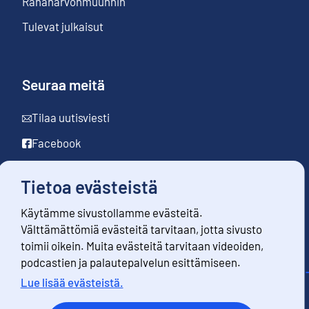
Rahanarvonmuunnin
Tulevat julkaisut
Seuraa meitä
Tilaa uutisviesti
Facebook
LinkedIn
Tietoa evästeistä
YouTube
Käytämme sivustollamme evästeitä.
Instagram
Välttämättömiä evästeitä tarvitaan, jotta sivusto
toimii oikein. Muita evästeitä tarvitaan videoiden,
podcastien ja palautepalvelun esittämiseen.
Lue lisää evästeistä.
Yhteystiedot