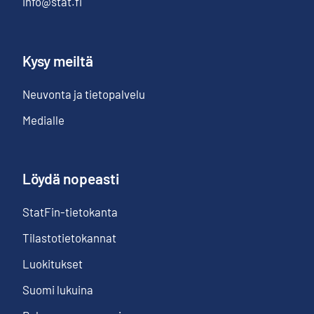
info@stat.fi
Kysy meiltä
Neuvonta ja tietopalvelu
Medialle
Löydä nopeasti
StatFin-tietokanta
Tilastotietokannat
Luokitukset
Suomi lukuina