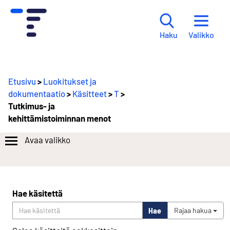
Valikko
Haku
Etusivu
>
Luokitukset ja
dokumentaatio
>
Käsitteet
>
T
>
Tutkimus- ja
kehittämistoiminnan menot
Avaa valikko
Hae käsitettä
Hae
Rajaa hakua