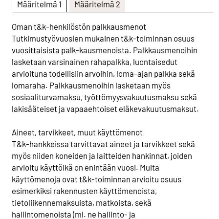
Määritelmä 1
Määritelmä 2
Oman t&k-henkilöstön palkkausmenot
Tutkimustyövuosien mukainen t&k-toiminnan osuus
vuosittaisista palk-kausmenoista. Palkkausmenoihin
lasketaan varsinainen rahapalkka, luontaisedut
arvioituna todellisiin arvoihin, loma-ajan palkka sekä
lomaraha. Palkkausmenoihin lasketaan myös
sosiaaliturvamaksu, työttömyysvakuutusmaksu sekä
lakisääteiset ja vapaaehtoiset eläkevakuutusmaksut.
Aineet, tarvikkeet, muut käyttömenot
T&k-hankkeissa tarvittavat aineet ja tarvikkeet sekä
myös niiden koneiden ja laitteiden hankinnat, joiden
arvioitu käyttöikä on enintään vuosi. Muita
käyttömenoja ovat t&k-toiminnan arvioitu osuus
esimerkiksi rakennusten käyttömenoista,
tietoliikennemaksuista, matkoista, sekä
hallintomenoista (ml. ne hallinto- ja