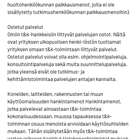
huoltohenkilökunnan palkkausmenot, joita ei ole
sisällytetty tutkimushenkilökunnan palkkausmenoihin).
Ostetut palvelut
Omiin t&k-hankkeisiin liittyvät palvelujen ostot. Näitä
ovat yrityksen ulkopuolisen henki-löstön tuottamat
yrityksen omaan t&k-toimintaan liittyvät palvelut.
Ostetut palvelut voivat olla esim. ohjelmointipalveluja,
konsultointipalveluja sekä muita suunnittelupalveluja,
jotka yleensä eivät ole tutkimus- ja
kehittämistoimintaa palvelujen antajan kannalta.
Koneiden, laitteiden, rakennusten tai muun
käyttöomaisuuden hankintamenot Hankintamenot,
jotka palvelevat ainoastaan t&k-toimintaa
kokonaisuudessaan, muussa tapauksessa t&k-
toiminnan osuus menoista arvioidaan käyttösuhteiden
mukaan. Tähän sisällytetään myös t&k-toimintaa
varten erikseen hankitut tietokoneohjelmistot mukaan