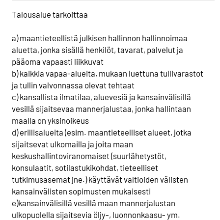
Talousalue tarkoittaa
a) maantieteellistä julkisen hallinnon hallinnoimaa
aluetta, jonka sisällä henkilöt, tavarat, palvelut ja
pääoma vapaasti liikkuvat
b) kaikkia vapaa-alueita, mukaan luettuna tullivarastot
ja tullin valvonnassa olevat tehtaat
c) kansallista ilmatilaa, aluevesiä ja kansainvälisillä
vesillä sijaitsevaa mannerjalustaa, jonka hallintaan
maalla on yksinoikeus
d) erillisalueita (esim. maantieteelliset alueet, jotka
sijaitsevat ulkomailla ja joita maan
keskushallintoviranomaiset (suurlähetystöt,
konsulaatit, sotilastukikohdat, tieteelliset
tutkimusasemat jne.) käyttävät valtioiden välisten
kansainvälisten sopimusten mukaisesti
e)kansainvälisillä vesillä maan mannerjalustan
ulkopuolella sijaitsevia öljy-, luonnonkaasu- ym.