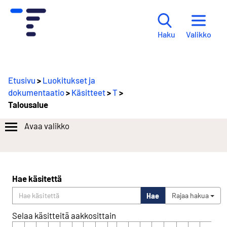
Valikko
Haku
Etusivu
>
Luokitukset ja
dokumentaatio
>
Käsitteet
>
T
>
Talousalue
Avaa valikko
Hae käsitettä
Hae
Rajaa hakua
Selaa käsitteitä aakkosittain