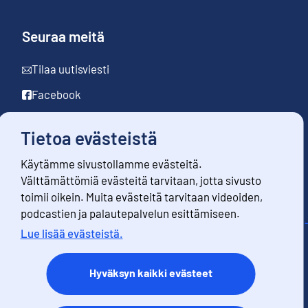
Seuraa meitä
Tilaa uutisviesti
Facebook
LinkedIn
Tietoa evästeistä
YouTube
Käytämme sivustollamme evästeitä.
Instagram
Välttämättömiä evästeitä tarvitaan, jotta sivusto
toimii oikein. Muita evästeitä tarvitaan videoiden,
podcastien ja palautepalvelun esittämiseen.
Lue lisää evästeistä.
Yhteystiedot
Palaute
Hyväksyn kaikki evästeet
Käyttöehdot
Tietosuoja