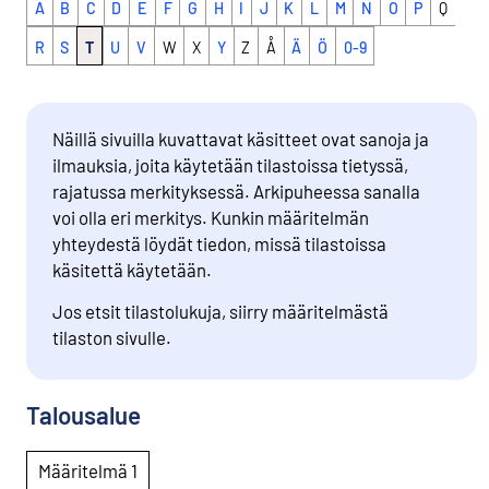
A
B
C
D
E
F
G
H
I
J
K
L
M
N
O
P
Q
R
S
T
U
V
W
X
Y
Z
Å
Ä
Ö
0-9
Näillä sivuilla kuvattavat käsitteet ovat sanoja ja
ilmauksia, joita käytetään tilastoissa tietyssä,
rajatussa merkityksessä. Arkipuheessa sanalla
voi olla eri merkitys. Kunkin määritelmän
yhteydestä löydät tiedon, missä tilastoissa
käsitettä käytetään.
Jos etsit tilastolukuja, siirry määritelmästä
tilaston sivulle.
Talousalue
Määritelmä 1