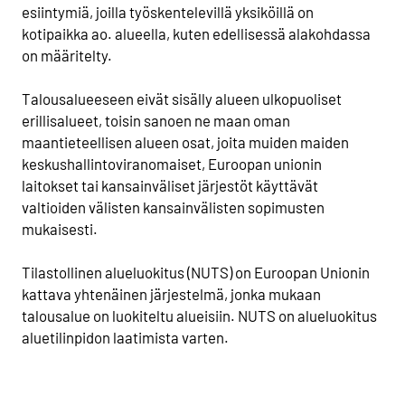
esiintymiä, joilla työskentelevillä yksiköillä on
kotipaikka ao. alueella, kuten edellisessä alakohdassa
on määritelty.
Talousalueeseen eivät sisälly alueen ulkopuoliset
erillisalueet, toisin sanoen ne maan oman
maantieteellisen alueen osat, joita muiden maiden
keskushallintoviranomaiset, Euroopan unionin
laitokset tai kansainväliset järjestöt käyttävät
valtioiden välisten kansainvälisten sopimusten
mukaisesti.
Tilastollinen alueluokitus (NUTS) on Euroopan Unionin
kattava yhtenäinen järjestelmä, jonka mukaan
talousalue on luokiteltu alueisiin. NUTS on alueluokitus
aluetilinpidon laatimista varten.