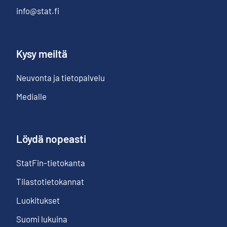
info@stat.fi
Kysy meiltä
Neuvonta ja tietopalvelu
Medialle
Löydä nopeasti
StatFin-tietokanta
Tilastotietokannat
Luokitukset
Suomi lukuina