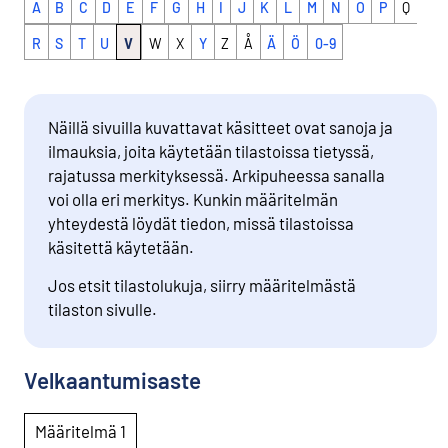
A
B
C
D
E
F
G
H
I
J
K
L
M
N
O
P
Q
R
S
T
U
V
W
X
Y
Z
Å
Ä
Ö
0-9
Näillä sivuilla kuvattavat käsitteet ovat sanoja ja
ilmauksia, joita käytetään tilastoissa tietyssä,
rajatussa merkityksessä. Arkipuheessa sanalla
voi olla eri merkitys. Kunkin määritelmän
yhteydestä löydät tiedon, missä tilastoissa
käsitettä käytetään.
Jos etsit tilastolukuja, siirry määritelmästä
tilaston sivulle.
Velkaantumisaste
Määritelmä 1