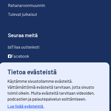
Rahanarvonmuunnin
Tulevat julkaisut
Seuraa meitä
Tilaa uutisviesti
Facebook
LinkedIn
Tietoa evästeistä
YouTube
Käytämme sivustollamme evästeitä.
Instagram
Välttämättömiä evästeitä tarvitaan, jotta sivusto
toimii oikein. Muita evästeitä tarvitaan videoiden,
podcastien ja palautepalvelun esittämiseen.
Lue lisää evästeistä.