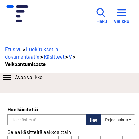
Valikko
Haku
Etusivu
>
Luokitukset ja
dokumentaatio
>
Käsitteet
>
V
>
Velkaantumisaste
Avaa valikko
Hae käsitettä
Hae
Rajaa hakua
Selaa käsitteitä aakkosittain