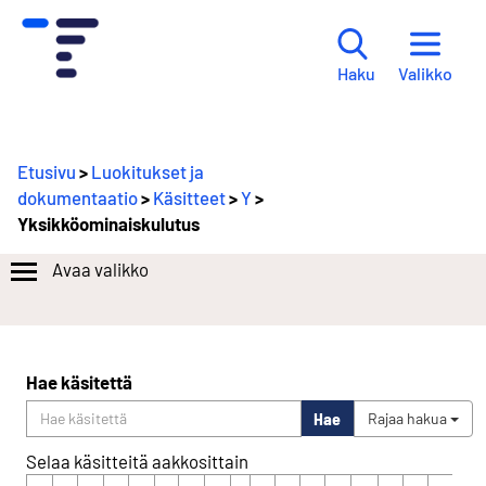
Valikko
Haku
Etusivu
>
Luokitukset ja
dokumentaatio
>
Käsitteet
>
Y
>
Yksikköominaiskulutus
Avaa valikko
Hae käsitettä
Hae
Rajaa hakua
Selaa käsitteitä aakkosittain