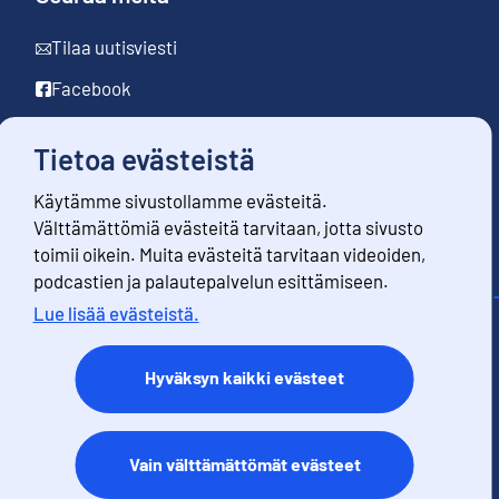
Tilaa uutisviesti
Facebook
LinkedIn
Tietoa evästeistä
YouTube
Käytämme sivustollamme evästeitä.
Instagram
Välttämättömiä evästeitä tarvitaan, jotta sivusto
toimii oikein. Muita evästeitä tarvitaan videoiden,
podcastien ja palautepalvelun esittämiseen.
Lue lisää evästeistä.
Yhteystiedot
Palaute
Hyväksyn kaikki evästeet
Käyttöehdot
Tietosuoja
Saavutettavuus
Vain välttämättömät evästeet
Tietoa sivustosta