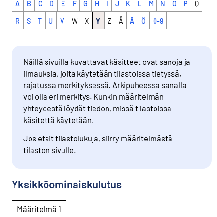
A
B
C
D
E
F
G
H
I
J
K
L
M
N
O
P
Q
R
S
T
U
V
W
X
Y
Z
Å
Ä
Ö
0-9
Näillä sivuilla kuvattavat käsitteet ovat sanoja ja
ilmauksia, joita käytetään tilastoissa tietyssä,
rajatussa merkityksessä. Arkipuheessa sanalla
voi olla eri merkitys. Kunkin määritelmän
yhteydestä löydät tiedon, missä tilastoissa
käsitettä käytetään.
Jos etsit tilastolukuja, siirry määritelmästä
tilaston sivulle.
Yksikköominaiskulutus
Määritelmä 1