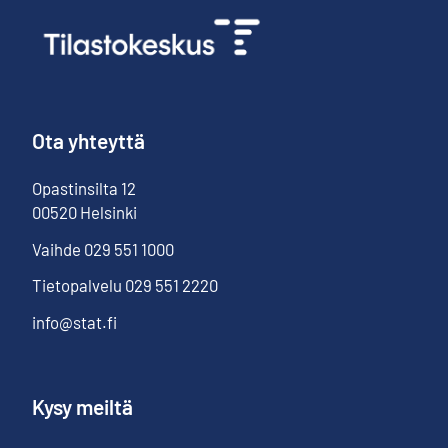
Ota yhteyttä
Opastinsilta
12
00520
Helsinki
Vaihde
029 551 1000
Tietopalvelu
029 551 2220
info@stat.fi
Kysy meiltä