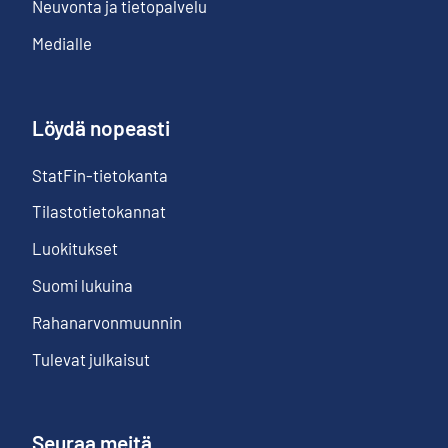
Neuvonta ja tietopalvelu
Medialle
Löydä nopeasti
StatFin-tietokanta
Tilastotietokannat
Luokitukset
Suomi lukuina
Rahanarvonmuunnin
Tulevat julkaisut
Seuraa meitä