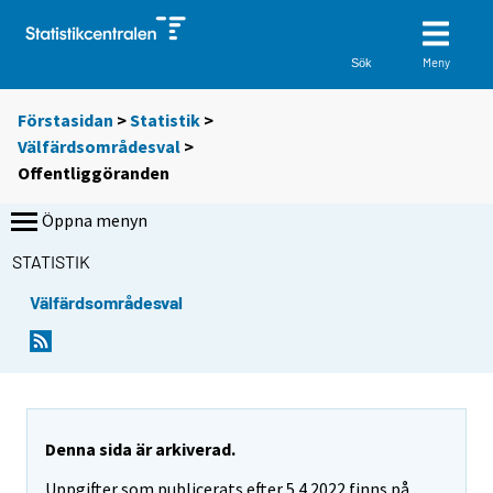
Meny
Sök
Förstasidan
>
Statistik
>
Välfärdsområdesval
>
Offentliggöranden
Öppna menyn
STATISTIK
Välfärdsområdesval
Denna sida är arkiverad.
Uppgifter som publicerats efter 5.4.2022 finns på