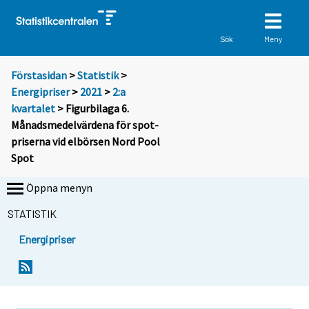
Meny
Sök
Förstasidan
>
Statistik
>
Energipriser
>
2021
>
2:a
kvartalet
> Figurbilaga 6.
Månadsmedelvärdena för spot-
priserna vid elbörsen Nord Pool
Spot
Öppna menyn
STATISTIK
Energipriser