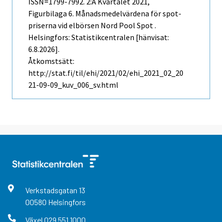
ISSN=1799-7992.
2:a Kvartalet
2021,
Figurbilaga 6. Månadsmedelvärdena för spot-
priserna vid elbörsen Nord Pool Spot .
Helsingfors: Statistikcentralen [hänvisat:
6.8.2026].
Åtkomstsätt:
http://stat.fi/til/ehi/2021/02/ehi_2021_02_20
21-09-09_kuv_006_sv.html
Verkstadsgatan
13
00580
Helsingfors
Växel
029 551 1000