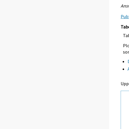
Ansv
Publ
Tab
Tab
Plo
so
Upp