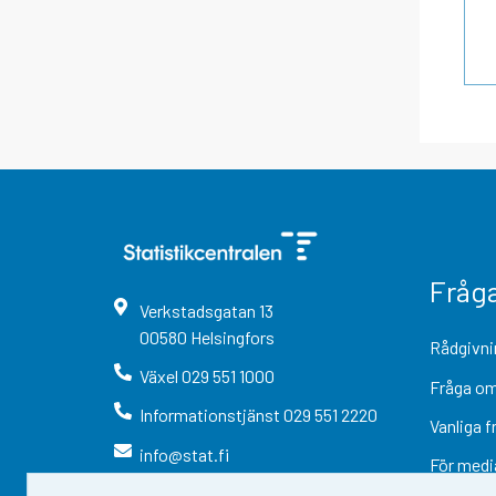
Fråg
Verkstadsgatan
13
00580
Helsingfors
Rådgivni
Växel
029 551 1000
Fråga om
Informationstjänst
029 551 2220
Vanliga f
info@stat.fi
För medi