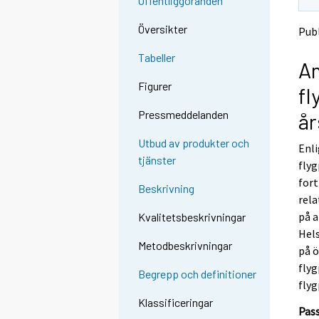
Offentliggöranden
t
t
o
o
Översikter
Publ
a
a
n
n
Tabeller
An
o
o
t
t
Figurer
fl
h
h
e
e
Pressmeddelanden
år
r
r
s
s
Utbud av produkter och
Enli
e
e
tjänster
flyg
r
r
v
v
fort
Beskrivning
i
i
rela
c
c
på a
Kvalitetsbeskrivningar
e
e
Hels
.
.
Metodbeskrivningar
på ö
flyg
Begrepp och definitioner
flyg
Klassificeringar
Pass