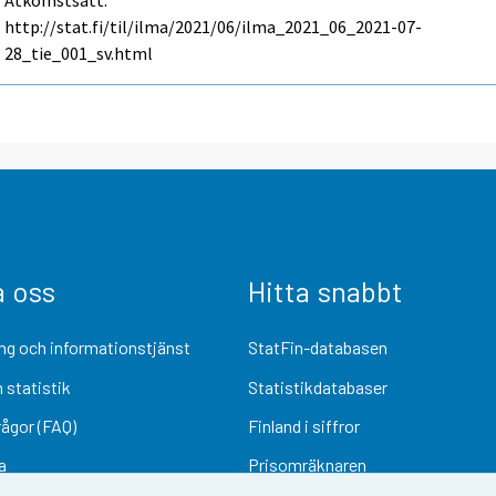
Åtkomstsätt:
http://stat.fi/til/ilma/2021/06/ilma_2021_06_2021-07-
28_tie_001_sv.html
a oss
Hitta snabbt
ng och informationstjänst
StatFin-databasen
 statistik
Statistikdatabaser
rågor (FAQ)
Finland i siffror
a
Prisomräknaren