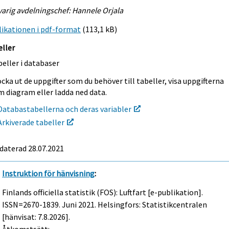
arig avdelningschef: Hannele Orjala
ikationen i pdf-format
(113,1 kB)
eller
eller i databaser
cka ut de uppgifter som du behöver till tabeller, visa uppgifterna
m diagram eller ladda ned data.
Databastabellerna och deras variabler
Arkiverade tabeller
daterad 28.07.2021
Instruktion för hänvisning
:
Finlands officiella statistik (FOS): Luftfart [e-publikation].
ISSN=2670-1839.
Juni
2021. Helsingfors: Statistikcentralen
[hänvisat: 7.8.2026].