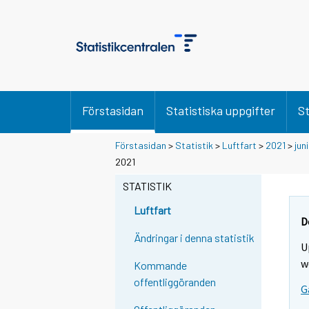
Förstasidan
Statistiska uppgifter
St
Förstasidan
>
Statistik
>
Luftfart
>
2021
>
juni
Y
Y
2021
o
o
u
u
STATISTIK
a
a
r
r
Luftfart
e
e
D
m
m
Ändringar i denna statistik
U
o
o
v
v
w
Kommande
i
i
offentliggöranden
G
n
n
g
g