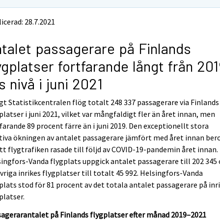
icerad: 28.7.2021
talet passagerare på Finlands
ygplatser fortfarande långt från 20
s nivå i juni 2021
gt Statistikcentralen flög totalt 248 337 passagerare via Finlands
platser i juni 2021, vilket var mångfaldigt fler än året innan, men
farande 89 procent färre än i juni 2019. Den exceptionellt stora
tiva ökningen av antalet passagerare jämfört med året innan ber
tt flygtrafiken rasade till följd av COVID-19-pandemin året innan.
ingfors-Vanda flygplats uppgick antalet passagerare till 202 345
vriga inrikes flygplatser till totalt 45 992. Helsingfors-Vanda
plats stod för 81 procent av det totala antalet passagerare på inr
platser.
agerarantalet på Finlands flygplatser efter månad 2019–2021