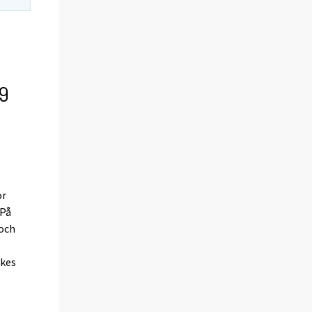
19
or
 På
 och
ikes