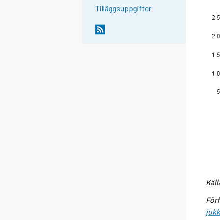
Tilläggsuppgifter
Käll
Förf
jukk