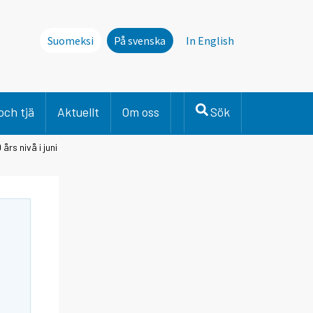
Suomeksi
På svenska
In English
och tjä
Aktuellt
Om oss
Sök
rs nivå i juni