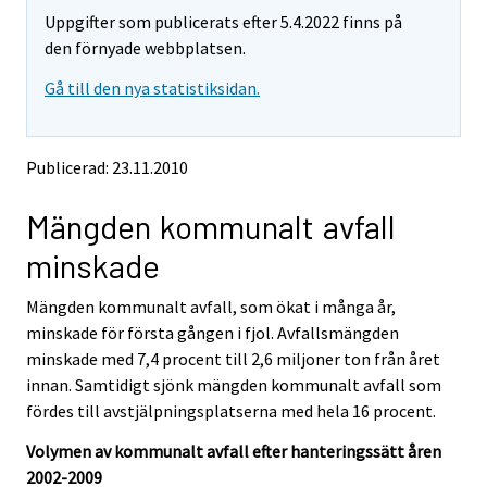
m
m
Uppgifter som publicerats efter 5.4.2022 finns på
o
o
v
v
den förnyade webbplatsen.
i
i
Gå till den nya statistiksidan.
n
n
g
g
t
t
o
o
Publicerad: 23.11.2010
a
a
n
n
Mängden kommunalt avfall
o
o
t
t
minskade
h
h
e
e
Mängden kommunalt avfall, som ökat i många år,
r
r
s
s
minskade för första gången i fjol. Avfallsmängden
e
e
minskade med 7,4 procent till 2,6 miljoner ton från året
r
r
innan. Samtidigt sjönk mängden kommunalt avfall som
v
v
fördes till avstjälpningsplatserna med hela 16 procent.
i
i
c
c
Volymen av kommunalt avfall efter hanteringssätt åren
e
e
2002-2009
.
.