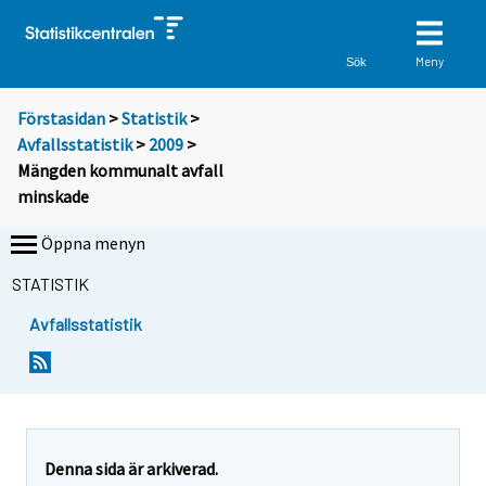
Meny
Sök
Förstasidan
>
Statistik
>
Avfallsstatistik
>
2009
>
Mängden kommunalt avfall
minskade
Öppna menyn
STATISTIK
Avfallsstatistik
Y
Y
o
o
u
u
a
a
r
r
e
e
Denna sida är arkiverad.