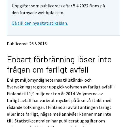
m
m
Uppgifter som publicerats efter 5.4.2022 finns på
o
o
v
v
den förnyade webbplatsen.
i
i
Gå till den nya statistiksidan.
n
n
g
g
t
t
o
o
Publicerad: 26.5.2016
a
a
n
n
Enbart förbränning löser inte
o
o
t
t
frågan om farligt avfall
h
h
e
e
Enligt miljömyndigheternas tillstånds- och
r
r
s
s
övervakningsregister uppgick volymen av farligt avfall i
e
e
Finland till 1,9 miljoner ton år 2014. Volymerna av
r
r
farligt avfall har varierat mycket på årsnivå i takt med
v
v
rådande tolkningar. I Finland är avfall antingen farligt
i
i
eller inte farligt, några mellannivåer känner man inte
c
c
e
e
till. Statistikcentralen har publicerat uppgifter om
.
.