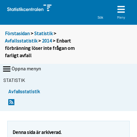
Meny
Sök
Förstasidan
>
Statistik
>
Avfallsstatistik
>
2014
> Enbart
förbränning löser inte frågan om
farligt avfall
Öppna menyn
STATISTIK
Avfallsstatistik
Y
Y
o
o
u
u
a
a
r
r
e
e
Denna sida är arkiverad.