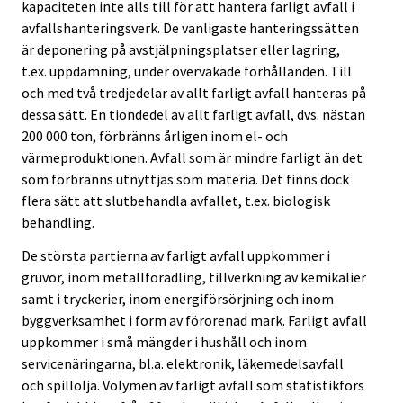
kapaciteten inte alls till för att hantera farligt avfall i
avfallshanteringsverk. De vanligaste hanteringssätten
är deponering på avstjälpningsplatser eller lagring,
t.ex. uppdämning, under övervakade förhållanden. Till
och med två tredjedelar av allt farligt avfall hanteras på
dessa sätt. En tiondedel av allt farligt avfall, dvs. nästan
200 000 ton, förbränns årligen inom el- och
värmeproduktionen. Avfall som är mindre farligt än det
som förbränns utnyttjas som materia. Det finns dock
flera sätt att slutbehandla avfallet, t.ex. biologisk
behandling.
De största partierna av farligt avfall uppkommer i
gruvor, inom metallförädling, tillverkning av kemikalier
samt i tryckerier, inom energiförsörjning och inom
byggverksamhet i form av förorenad mark. Farligt avfall
uppkommer i små mängder i hushåll och inom
servicenäringarna, bl.a. elektronik, läkemedelsavfall
och spillolja. Volymen av farligt avfall som statistikförs