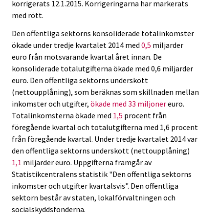
korrigerats 12.1.2015. Korrigeringarna har markerats
i
i
med rött.
c
c
e
e
Den offentliga sektorns konsoliderade totalinkomster
.
.
ökade under tredje kvartalet 2014 med
0,5
miljarder
euro från motsvarande kvartal året innan. De
konsoliderade totalutgifterna ökade med 0,6 miljarder
euro. Den offentliga sektorns underskott
(nettoupplåning), som beräknas som skillnaden mellan
inkomster och utgifter,
ökade med 33
miljoner
euro.
Totalinkomsterna ökade med
1,5
procent från
föregående kvartal och totalutgifterna med 1,6 procent
från föregående kvartal. Under tredje kvartalet 2014 var
den offentliga sektorns underskott (nettoupplåning)
1,1
miljarder euro. Uppgifterna framgår av
Statistikcentralens statistik "Den offentliga sektorns
inkomster och utgifter kvartalsvis". Den offentliga
sektorn består av staten, lokalförvaltningen och
socialskyddsfonderna.