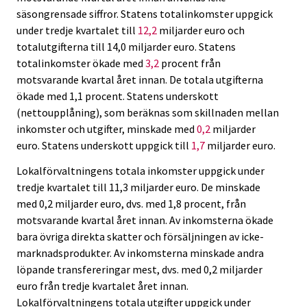
säsongrensade siffror. Statens totalinkomster uppgick
under tredje kvartalet till
12,2
miljarder euro och
totalutgifterna till 14,0 miljarder euro. Statens
totalinkomster ökade med
3,2
procent från
motsvarande kvartal året innan. De totala utgifterna
ökade med 1,1 procent. Statens underskott
(nettoupplåning), som beräknas som skillnaden mellan
inkomster och utgifter, minskade med
0,2
miljarder
euro. Statens underskott uppgick till
1,7
miljarder euro.
Lokalförvaltningens totala inkomster uppgick under
tredje kvartalet till 11,3 miljarder euro. De minskade
med 0,2 miljarder euro, dvs. med 1,8 procent, från
motsvarande kvartal året innan. Av inkomsterna ökade
bara övriga direkta skatter och försäljningen av icke-
marknadsprodukter. Av inkomsterna minskade andra
löpande transfereringar mest, dvs. med 0,2 miljarder
euro från tredje kvartalet året innan.
Lokalförvaltningens totala utgifter uppgick under