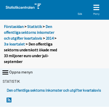
Meny
Sök
Förstasidan
>
Statistik
>
Den
offentliga sektorns inkomster
och utgifter kvartalsvis
>
2014
>
3:e kvartalet
> Den offentliga
sektorns underskott ökade med
33 miljoner euro under juli-
september
Öppna menyn
STATISTIK
Den offentliga sektorns inkomster och utgifter kvartalsvis
Y
Y
o
o