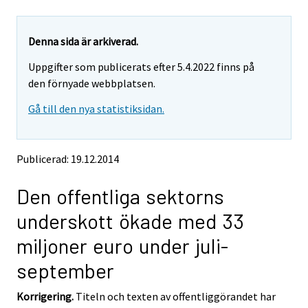
u
u
a
a
r
r
e
e
Denna sida är arkiverad.
m
m
Uppgifter som publicerats efter 5.4.2022 finns på
o
o
v
v
den förnyade webbplatsen.
i
i
Gå till den nya statistiksidan.
n
n
g
g
t
t
o
o
Publicerad: 19.12.2014
a
a
n
n
Den offentliga sektorns
o
o
t
t
underskott ökade med 33
h
h
e
e
miljoner euro under juli-
r
r
s
s
september
e
e
r
r
Korrigering.
Titeln och texten av offentliggörandet har
v
v