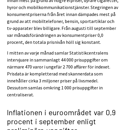
innan mest på grund av högre elpriser, dyrare cigaretter,
hyror och mobilkommunikationstjänster. Stegringen av
konsumentpriserna från året innan dämpades mest på
grund av att mobiltelefoner, bensin, sportartiklar och
tv-apparater blev billigare. Från augusti till september
var månadsförändringen av konsumentpriser 0,0
procent, den totala prisnivån höll sig konstant.
I mitten av varje månad samlar Statistikcentralens
intervjuare in sammanlagt 44 000 prisuppgifter om
närmare 470 varor i ungefär 2 700 affärer för indexet.
Prisdata är kompletterad med skannerdata som
innehåller cirka 3 miljoner priser på livsmedel.
Dessutom samlas omkring 1 000 prisuppgifter in
centraliserat.
Inflationen i euroområdet var 0,9
procent i september enligt