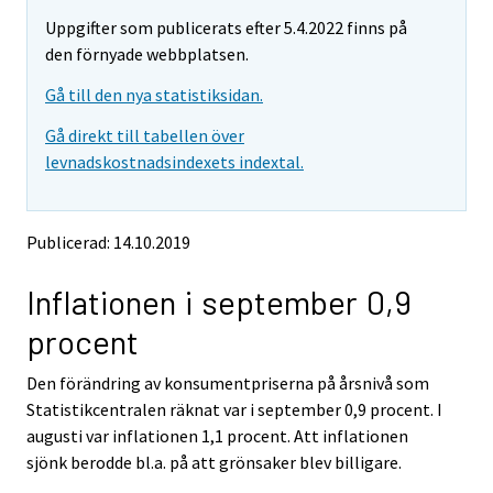
m
m
e
Uppgifter som publicerats efter 5.4.2022 finns på
o
o
m
v
v
den förnyade webbplatsen.
o
i
i
v
Gå till den nya statistiksidan.
n
n
i
g
g
Gå direkt till tabellen över
t
t
n
levnadskostnadsindexets indextal.
o
o
g
a
a
t
n
n
o
o
o
Publicerad: 14.10.2019
a
t
t
h
h
n
Inflationen i september 0,9
e
e
o
r
r
t
procent
s
s
h
e
e
e
Den förändring av konsumentpriserna på årsnivå som
r
r
v
v
r
Statistikcentralen räknat var i september 0,9 procent. I
i
i
s
augusti var inflationen 1,1 procent. Att inflationen
c
c
e
sjönk berodde bl.a. på att grönsaker blev billigare.
e
e
r