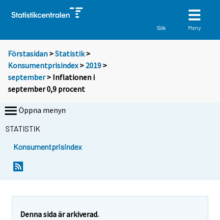
Meny
Sök
Förstasidan
>
Statistik
>
Konsumentprisindex
>
2019
>
september
> Inflationen i
september 0,9 procent
Öppna menyn
STATISTIK
Konsumentprisindex
Y
Y
Y
o
o
o
u
u
u
a
a
a
r
r
r
e
e
Denna sida är arkiverad.