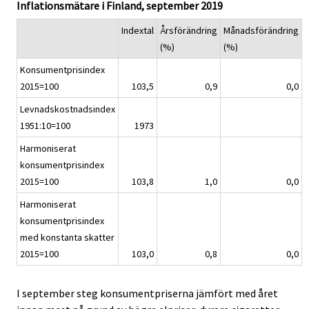
.
.
Inflationsmätare i Finland, september 2019
v
i
Indextal
Årsförändring
Månadsförändring
c
(%)
(%)
e
Konsumentprisindex
.
2015=100
103,5
0,9
0,0
Levnadskostnadsindex
1951:10=100
1973
Harmoniserat
konsumentprisindex
2015=100
103,8
1,0
0,0
Harmoniserat
konsumentprisindex
med konstanta skatter
2015=100
103,0
0,8
0,0
I september steg konsumentpriserna jämfört med året