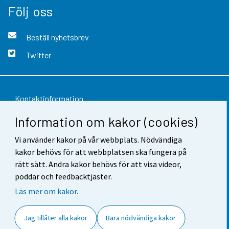
Följ oss
Beställ nyhetsbrev
Twitter
Kontaktinformation
Information om kakor (cookies)
Respons
Vi använder kakor på vår webbplats. Nödvändiga
Användarvillkor
kakor behövs för att webbplatsen ska fungera på
Dataskydd
rätt sätt. Andra kakor behövs för att visa videor,
poddar och feedbacktjäster.
Tillgänglighet
Läs mer om kakor.
Information om webbplatsen
Jag tillåter alla kakor
Bara nödvändiga kakor
Cookie-inställningar