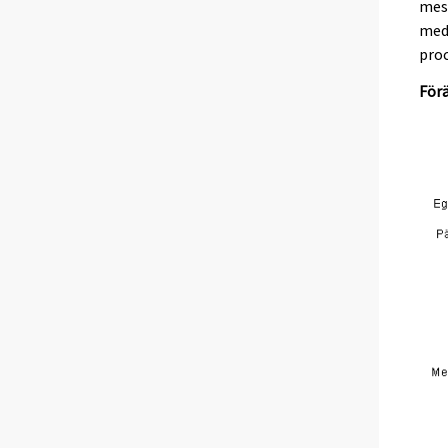
mest
med 
pro
Förä