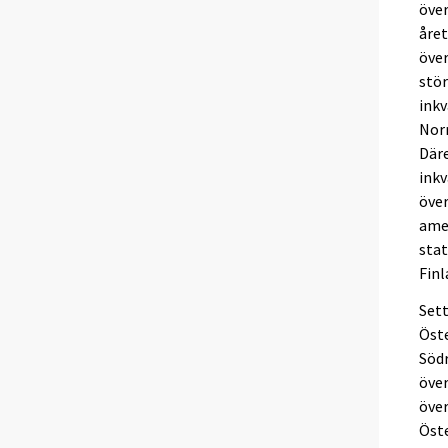
över
året
över
stör
inkv
Nor
Där
ink
över
amer
stat
Finl
Sett
Öste
Södr
över
över
Öst