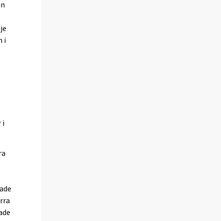
ån
je
 i
 i
ra
kade
rra
ade