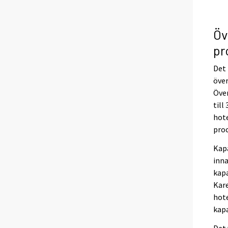
Öv
pr
Det 
över
Över
till
hote
proc
Kapa
inna
kapa
Kare
hote
kapa
Det 