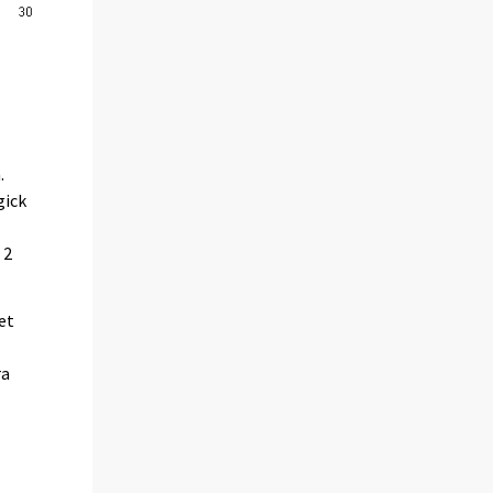
.
gick
 2
et
ra