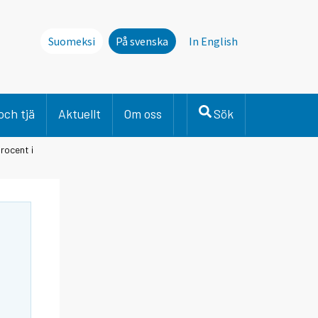
Suomeksi
På svenska
In English
och tjä
Aktuellt
Om oss
Sök
rocent i