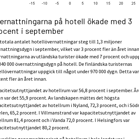
ernattningarna på hotell ökade med 3
ocent i september
totala antalet hotellövernattningar steg till 1,3 miljoner
nattningsdygn i september, vilket var 3 procent fler än året innan
nattningarna av utländska turister ökade med 7 procent och upp
 340 000 övernattningsdygn på hotell. De finländska turisternas
llövernattningar uppgick till något under 970 000 dygn. Detta var
ent fler än året innan.
citetsutnyttjandet av hotellrum var 56,8 procent i september. År
n var det 55,9 procent. Av landskapen mättes det högsta
citetsutnyttjandet av hotellrum i Nyland, 72,3 procent, och i Söd
len, 65,2 procent. I Villmanstrand var kapacitetsutnyttjandet av
llrum 81,4 procent och i Vanda 72,0 procent. I Helsingfors var
citetsutnyttjandet 80,2 procent.
verkliga genomsnittspriset på hotellrum i hela landet var i