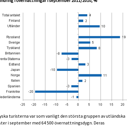
ndring i övernattningar i september 2011/2010, %
yska turisterna var som vanligt den största gruppen av utländska
ster i september med 64 500 övernattningsdygn. Deras