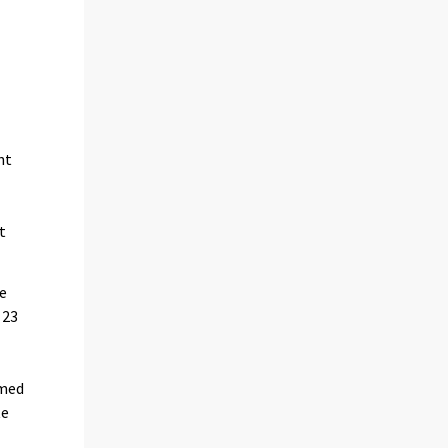
nt
t
de
 23
 med
te