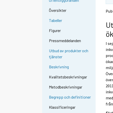
Offentliggöranden
t
t
o
o
Översikter
Publ
a
a
n
n
Tabeller
Ut
o
o
t
t
Figurer
ök
h
h
e
e
Pressmeddelanden
I se
r
r
s
s
inkv
Utbud av produkter och
e
e
proc
tjänster
r
r
ökad
v
v
Beskrivning
milj
i
i
Över
c
c
Kvalitetsbeskrivningar
e
e
över
.
.
2011
Metodbeskrivningar
inkv
Begrepp och definitioner
med
frå
Klassificeringar