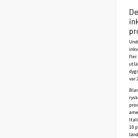
De
in
pr
Unde
inkv
fler
utlä
dygn
var 
Blan
rysk
proc
amer
Ita
10 p
länd