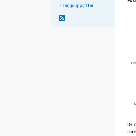
Förä
Tilläggsuppgifter
De r
turi