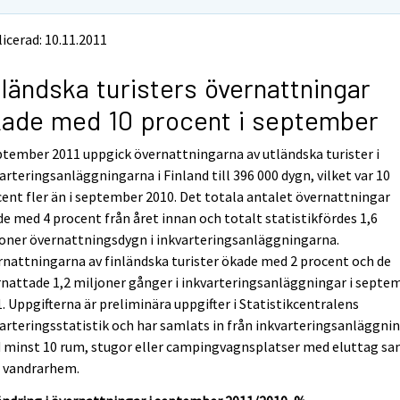
icerad: 10.11.2011
ländska turisters övernattningar
ade med 10 procent i september
ptember 2011 uppgick övernattningarna av utländska turister i
arteringsanläggningarna i Finland till 396 000 dygn, vilket var 10
ent fler än i september 2010. Det totala antalet övernattningar
e med 4 procent från året innan och totalt statistikfördes 1,6
oner övernattningsdygn i inkvarteringsanläggningarna.
nattningarna av finländska turister ökade med 2 procent och de
nattade 1,2 miljoner gånger i inkvarteringsanläggningar i septe
. Uppgifterna är preliminära uppgifter i Statistikcentralens
arteringsstatistik och har samlats in från inkvarteringsanläggni
 minst 10 rum, stugor eller campingvagnsplatser med eluttag s
n vandrarhem.