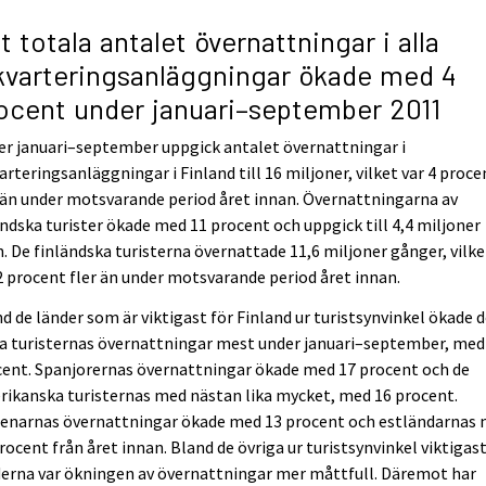
t totala antalet övernattningar i alla
kvarteringsanläggningar ökade med 4
ocent under januari–september 2011
r januari–september uppgick antalet övernattningar i
arteringsanläggningar i Finland till 16 miljoner, vilket var 4 proce
 än under motsvarande period året innan. Övernattningarna av
ndska turister ökade med 11 procent och uppgick till 4,4 miljoner
. De finländska turisterna övernattade 11,6 miljoner gånger, vilke
2 procent fler än under motsvarande period året innan.
d de länder som är viktigast för Finland ur turistsynvinkel ökade 
a turisternas övernattningar mest under januari–september, med
ent. Spanjorernas övernattningar ökade med 17 procent och de
ikanska turisternas med nästan lika mycket, med 16 procent.
lienarnas övernattningar ökade med 13 procent och estländarnas
rocent från året innan. Bland de övriga ur turistsynvinkel viktigas
erna var ökningen av övernattningar mer måttfull. Däremot har