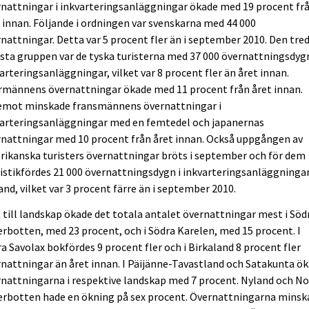
nattningar i inkvarteringsanläggningar ökade med 19 procent fr
 innan. Följande i ordningen var svenskarna med 44 000
nattningar. Detta var 5 procent fler än i september 2010. Den tred
sta gruppen var de tyska turisterna med 37 000 övernattningsdygn
arteringsanläggningar, vilket var 8 procent fler än året innan.
rmännens övernattningar ökade med 11 procent från året innan.
emot minskade fransmännens övernattningar i
varteringsanläggningar med en femtedel och japanernas
nattningar med 10 procent från året innan. Också uppgången av
ikanska turisters övernattningar bröts i september och för dem
istikfördes 21 000 övernattningsdygn i inkvarteringsanläggningar
and, vilket var 3 procent färre än i september 2010.
 till landskap ökade det totala antalet övernattningar mest i Söd
rbotten, med 23 procent, och i Södra Karelen, med 15 procent. I
a Savolax bokfördes 9 procent fler och i Birkaland 8 procent fler
nattningar än året innan. I Päijänne-Tavastland och Satakunta ö
nattningarna i respektive landskap med 7 procent. Nyland och No
erbotten hade en ökning på sex procent. Övernattningarna minsk