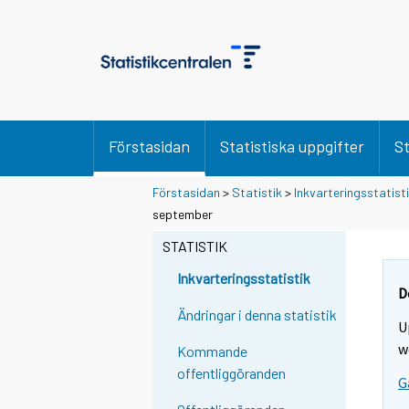
Förstasidan
Statistiska uppgifter
St
Förstasidan
>
Statistik
>
Inkvarteringsstatist
Y
Y
september
o
o
u
u
STATISTIK
a
a
r
r
Inkvarteringsstatistik
e
e
D
m
m
Ändringar i denna statistik
U
o
o
v
v
w
Kommande
i
i
offentliggöranden
G
n
n
g
g