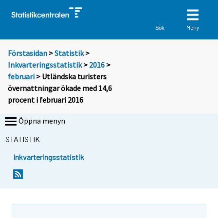
Meny
Sök
Förstasidan
>
Statistik
>
Inkvarteringsstatistik
>
2016
>
februari
> Utländska turisters
övernattningar ökade med 14,6
procent i februari 2016
Öppna menyn
STATISTIK
Inkvarteringsstatistik
Y
Y
o
o
u
u
a
a
r
r