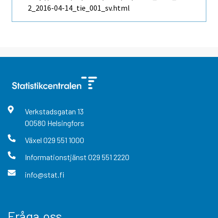
2_2016-04-14_tie_001_sv.html
Verkstadsgatan
13
00580
Helsingfors
Växel
029 551 1000
Informationstjänst
029 551 2220
info@stat.fi
Fråga oss