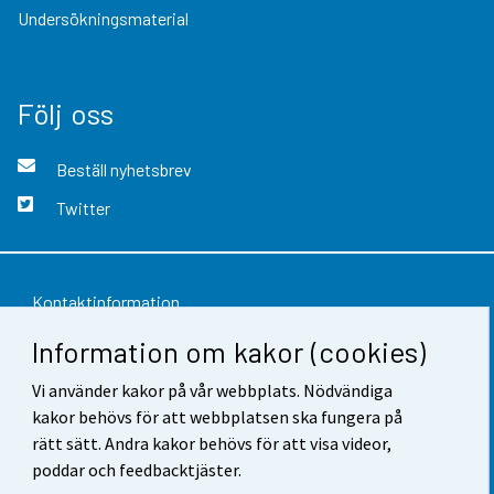
Undersökningsmaterial
Följ oss
Beställ nyhetsbrev
Twitter
Kontaktinformation
Information om kakor (cookies)
Respons
Vi använder kakor på vår webbplats. Nödvändiga
Användarvillkor
kakor behövs för att webbplatsen ska fungera på
Dataskydd
rätt sätt. Andra kakor behövs för att visa videor,
poddar och feedbacktjäster.
Tillgänglighet