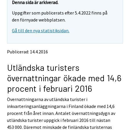
e
e
Denna sida är arkiverad.
m
m
Uppgifter som publicerats efter 5.4.2022 finns på
o
o
v
v
den förnyade webbplatsen.
i
i
Gå till den nya statistiksidan.
n
n
g
g
t
t
o
o
Publicerad: 14.4.2016
a
a
n
n
Utländska turisters
o
o
t
t
övernattningar ökade med 14,6
h
h
e
e
procent i februari 2016
r
r
s
s
Övernattningarna av utländska turister i
e
e
inkvarteringsanläggningarna i Finland ökade med 14,6
r
r
v
v
procent från året innan. Antalet övernattningsdygn av
i
i
utländska turister uppgick i februari 2016 till nästan
c
c
453 000. Däremot minskade de finländska turisternas
e
e