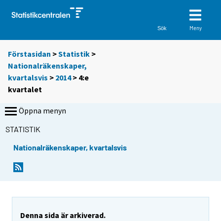
Meny
Sök
Förstasidan
>
Statistik
>
Nationalräkenskaper,
kvartalsvis
>
2014
>
4:e
kvartalet
Öppna menyn
STATISTIK
Nationalräkenskaper, kvartalsvis
Denna sida är arkiverad.