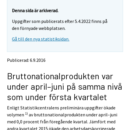
r
r
e
e
Denna sida är arkiverad.
m
m
Uppgifter som publicerats efter 5.4.2022 finns på
o
o
v
v
den förnyade webbplatsen.
i
i
Gå till den nya statistiksidan.
n
n
g
g
t
t
o
o
Publicerad: 6.9.2016
a
a
n
n
Bruttonationalprodukten var
o
o
t
t
under april–juni på samma nivå
h
h
e
e
som under första kvartalet
r
r
s
s
Enligt Statistikcentralens preliminära uppgifter ökade
e
e
1)
volymen
av bruttonationalprodukten under april–juni
r
r
v
v
med 0,0 procent från föregående kvartal. Jämfört med
i
i
andra kvartalet 2015 ökade den arbetsdagskorrigerade