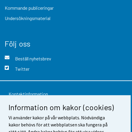
Kommande publiceringar
Undersökningsmaterial
Följ oss
Beställ nyhetsbrev
Twitter
Kontaktinformation
Information om kakor (cookies)
Respons
Vi använder kakor på vår webbplats. Nödvändiga
Användarvillkor
kakor behövs för att webbplatsen ska fungera på
Dataskydd
rätt sätt. Andra kakor behövs för att visa videor,