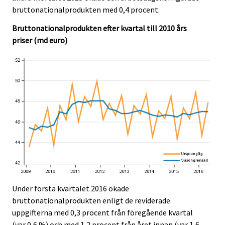
c
c
bruttonationalprodukten med 0,4 procent.
e
e
.
.
Bruttonationalprodukten efter kvartal till 2010 års
priser (md euro)
Under första kvartalet 2016 ökade
bruttonationalprodukten enligt de reviderade
uppgifterna med 0,3 procent från föregående kvartal
(var 0,6 %) och med 1,2 procent från året innan (var 1,6