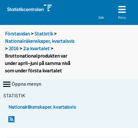
Meny
Sök
Förstasidan
>
Statistik
>
Nationalräkenskaper, kvartalsvis
>
2016
>
2:a kvartalet
>
Bruttonationalprodukten var
under april–juni på samma nivå
som under första kvartalet
Öppna menyn
STATISTIK
Nationalräkenskaper, kvartalsvis
Y
Y
o
o
u
u
a
a