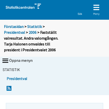
Meny
Sök
Förstasidan
>
Statistik
>
Presidentval
>
2006
> Fastställt
valresultat. Andra valomgången.
Tarja Halonen omvaldes till
president i Presidentvalet 2006
Öppna menyn
STATISTIK
Presidentval
D
D
u
u
f
f
l
l
y
y