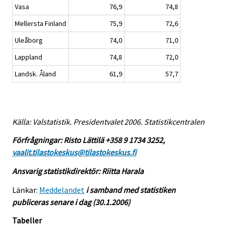
Vasa
76,9
74,8
Mellersta Finland
75,9
72,6
Uleåborg
74,0
71,0
Lappland
74,8
72,0
Landsk. Åland
61,9
57,7
Källa: Valstatistik. Presidentvalet 2006. Statistikcentralen
Förfrågningar: Risto Lättilä +358 9 1734 3252,
vaalit.tilastokeskus@tilastokeskus.fi
Ansvarig statistikdirektör: Riitta Harala
Länkar:
Meddelandet
i samband med statistiken
publiceras senare i dag (30.1.2006)
Tabeller