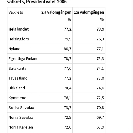
valkrets, Presidentvalet 2006
Valkrets
2:a valomgången
1:a valomgången
%
%
Hela landet
77,2
73,9
Helsingfors
79,9
76,3
Nyland
80,7
77,1
Egentliga Finland
78,7
75,3
Satakunta
77,6
74,1
Tavastland
77,2
73,0
Birkaland
78,4
74,6
Kymmene
76,1
72,5
Södra Savolax
73,7
70,8
Norra Savolax
72,5
69,7
Norra Karelen
72,0
68,9