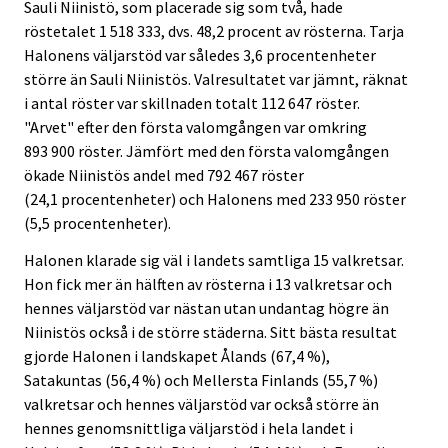
.
.
Sauli Niinistö, som placerade sig som två, hade
röstetalet 1 518 333, dvs. 48,2 procent av rösterna. Tarja
Halonens väljarstöd var således 3,6 procentenheter
större än Sauli Niinistös. Valresultatet var jämnt, räknat
i antal röster var skillnaden totalt 112 647 röster.
"Arvet" efter den första valomgången var omkring
893 900 röster. Jämfört med den första valomgången
ökade Niinistös andel med 792 467 röster
(24,1 procentenheter) och Halonens med 233 950 röster
(5,5 procentenheter).
Halonen klarade sig väl i landets samtliga 15 valkretsar.
Hon fick mer än hälften av rösterna i 13 valkretsar och
hennes väljarstöd var nästan utan undantag högre än
Niinistös också i de större städerna. Sitt bästa resultat
gjorde Halonen i landskapet Ålands (67,4 %),
Satakuntas (56,4 %) och Mellersta Finlands (55,7 %)
valkretsar och hennes väljarstöd var också större än
hennes genomsnittliga väljarstöd i hela landet i