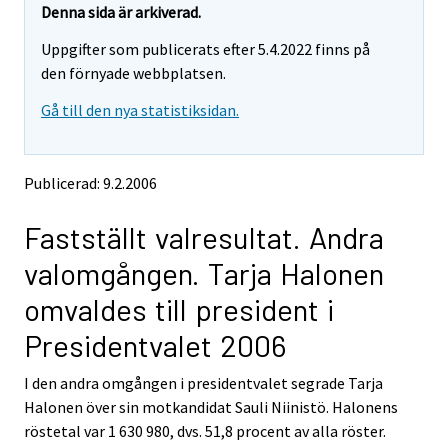
t
t
Denna sida är arkiverad.
t
t
Uppgifter som publicerats efter 5.4.2022 finns på
a
a
r
r
den förnyade webbplatsen.
t
t
Gå till den nya statistiksidan.
i
i
l
l
l
l
e
e
Publicerad: 9.2.2006
n
n
a
a
Fastställt valresultat. Andra
n
n
n
n
valomgången. Tarja Halonen
a
a
n
n
omvaldes till president i
t
t
j
j
Presidentvalet 2006
Ã
Ã
¤
¤
I den andra omgången i presidentvalet segrade Tarja
n
n
Halonen över sin motkandidat Sauli Niinistö. Halonens
s
s
röstetal var 1 630 980, dvs. 51,8 procent av alla röster.
t
t