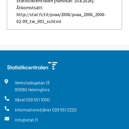
Statistikcentralen [hänvisat: 10.8.2026].
Åtkomstsätt:
http://stat.fi/til/pvaa/2006/pvaa_2006_2006-
02-09_tie_001_sv.html
Verkstadsgatan
13
00580
Helsingfors
Växel
029 551 1000
Informationstjänst
029 551 2220
info@stat.fi