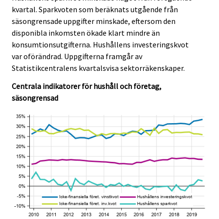
c
c
kvartal. Sparkvoten som beräknats utgående från
e
e
säsongrensade uppgifter minskade, eftersom den
.
.
disponibla inkomsten ökade klart mindre än
konsumtionsutgifterna. Hushållens investeringskvot
var oförändrad. Uppgifterna framgår av
Statistikcentralens kvartalsvisa sektorräkenskaper.
Centrala indikatorer för hushåll och företag,
säsongrensad