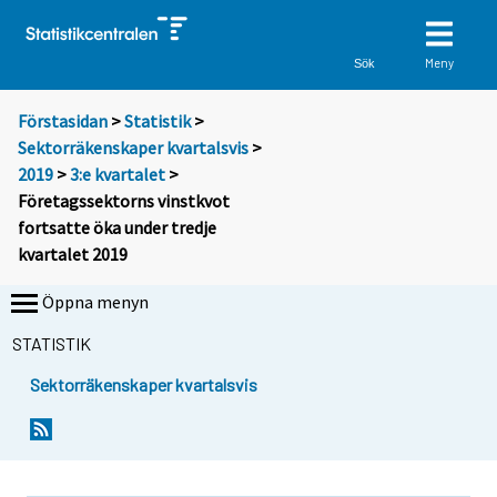
Meny
Sök
Förstasidan
>
Statistik
>
Sektorräkenskaper kvartalsvis
>
2019
>
3:e kvartalet
>
Företagssektorns vinstkvot
fortsatte öka under tredje
kvartalet 2019
Öppna menyn
STATISTIK
Sektorräkenskaper kvartalsvis
Y
Y
o
o
u
u
a
a