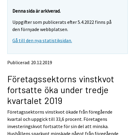
r
r
e
e
Denna sida är arkiverad.
m
m
Uppgifter som publicerats efter 5.4.2022 finns på
o
o
v
v
den förnyade webbplatsen.
i
i
Gå till den nya statistiksidan.
n
n
g
g
t
t
o
o
Publicerad: 20.12.2019
a
a
n
n
Företagssektorns vinstkvot
o
o
t
t
fortsatte öka under tredje
h
h
e
e
kvartalet 2019
r
r
s
s
Företagssektorns vinstkvot ökade från föregående
e
e
kvartal och uppgick till 33,6 procent. Företagens
r
r
v
v
investeringskvot fortsatte för sin del att minska.
i
i
Hushållens sparkvot minskade något från föregående