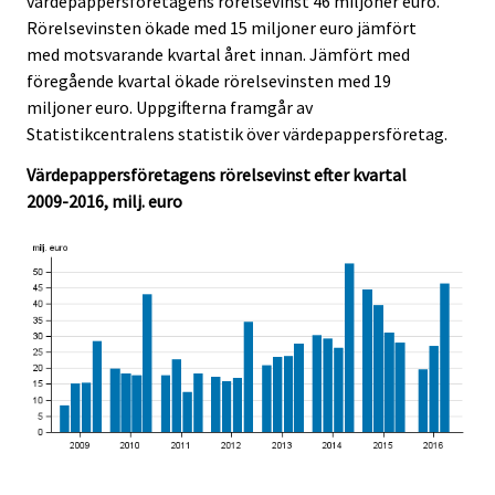
värdepappersföretagens rörelsevinst 46 miljoner euro.
c
c
e
e
Rörelsevinsten ökade med 15 miljoner euro jämfört
.
.
med motsvarande kvartal året innan. Jämfört med
föregående kvartal ökade rörelsevinsten med 19
miljoner euro. Uppgifterna framgår av
Statistikcentralens statistik över värdepappersföretag.
Värdepappersföretagens rörelsevinst efter kvartal
2009-2016, milj. euro