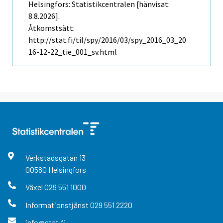
Helsingfors: Statistikcentralen [hänvisat:
8.8.2026].
Åtkomstsätt:
http://stat.fi/til/spy/2016/03/spy_2016_03_20
16-12-22_tie_001_sv.html
Verkstadsgatan
13
00580
Helsingfors
Växel
029 551 1000
Informationstjänst
029 551 2220
info@stat.fi