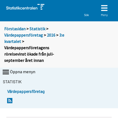
Meny
Sök
Förstasidan
>
Statistik
>
Värdepappersföretag
>
2016
>
3:e
kvartalet
>
Värdepappersföretagens
rörelsevinst ökade från juli-
september året innan
Öppna menyn
STATISTIK
Värdepappersföretag
Y
Y
o
o
u
u
a
a