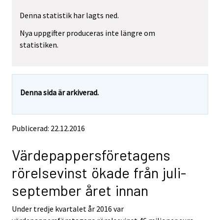
r
r
Denna statistik har lagts ned.
e
e
m
m
Nya uppgifter produceras inte längre om
o
o
statistiken.
v
v
i
i
n
n
g
g
t
t
Denna sida är arkiverad.
o
o
a
a
n
n
o
o
Publicerad: 22.12.2016
t
t
h
h
Värdepappersföretagens
e
e
r
r
rörelsevinst ökade från juli-
s
s
e
e
september året innan
r
r
v
v
Under tredje kvartalet år 2016 var
i
i