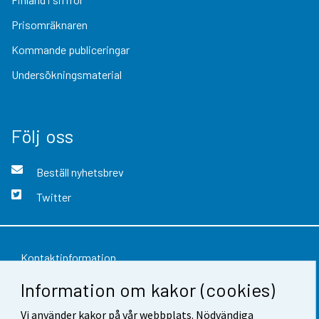
Prisomräknaren
Kommande publiceringar
Undersökningsmaterial
Följ oss
Beställ nyhetsbrev
Twitter
Kontaktinformation
Information om kakor (cookies)
Respons
Vi använder kakor på vår webbplats. Nödvändiga
Användarvillkor