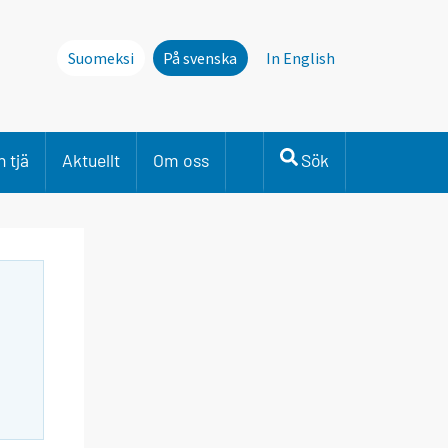
Suomeksi
På svenska
In English
 tjä
Aktuellt
Om oss
Sök