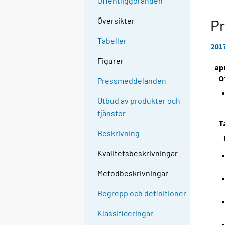
Offentliggöranden
Översikter
Pr
Tabeller
201
Figurer
apr
O
Pressmeddelanden
Utbud av produkter och
tjänster
T
Beskrivning
Kvalitetsbeskrivningar
Metodbeskrivningar
Begrepp och definitioner
Klassificeringar