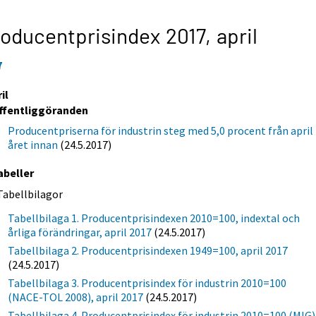
oducentprisindex 2017,
april
7
il
ffentliggöranden
Producentpriserna för industrin steg med 5,0 procent från april
året innan
(24.5.2017)
abeller
Tabellbilagor
Tabellbilaga 1. Producentprisindexen 2010=100, indextal och
årliga förändringar, april 2017
(24.5.2017)
Tabellbilaga 2. Producentprisindexen 1949=100, april 2017
(24.5.2017)
Tabellbilaga 3. Producentprisindex för industrin 2010=100
(NACE-TOL 2008), april 2017
(24.5.2017)
Tabellbilaga 4. Producentprisindex för industrin 2010=100 (MIG)