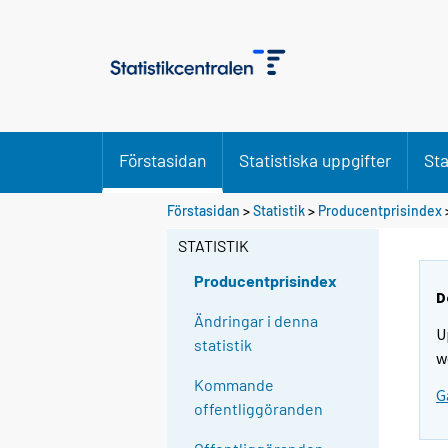
Förstasidan
Statistiska uppgifter
Sta
Förstasidan
>
Statistik
>
Producentprisindex
STATISTIK
Producentprisindex
D
Ändringar i denna
U
statistik
w
Kommande
G
offentliggöranden