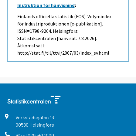
Instruktion för hänvisning
:
Finlands officiella statistik (FOS): Volymindex
för industriproduktionen [e-publikation].
ISSN=1798-9264. Helsingfors:
Statistikcentralen [hänvisat: 7.8.2026].
Åtkomstsätt:
http://stat.fi/til/ttvi/2007/03/index_sv.html
Verkstadsgatan
13
00580
Helsingfors
Växel
029 551 1000