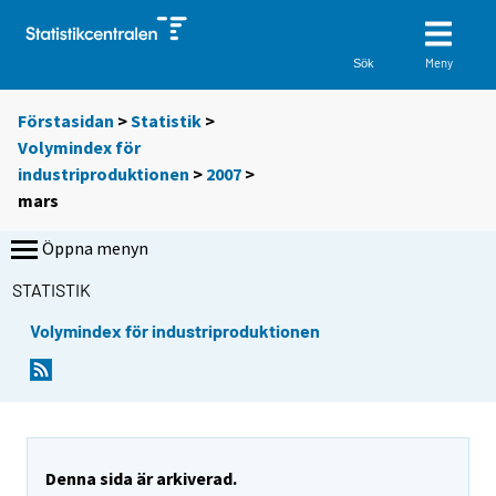
Meny
Sök
Förstasidan
>
Statistik
>
Volymindex för
industriproduktionen
>
2007
>
mars
Öppna menyn
STATISTIK
Volymindex för industriproduktionen
Denna sida är arkiverad.