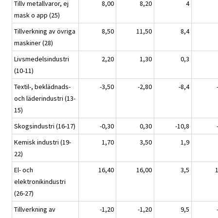
Tillv metallvaror, ej
8,00
8,20
4
mask o app (25)
Tillverkning av övriga
8,50
11,50
8,4
maskiner (28)
Livsmedelsindustri
2,20
1,30
0,3
(10-11)
Textil-, beklädnads-
-3,50
-2,80
-8,4
och läderindustri (13-
15)
Skogsindustri (16-17)
-0,30
0,30
-10,8
Kemisk industri (19-
1,70
3,50
1,9
22)
El- och
16,40
16,00
3,5
elektronikindustri
(26-27)
Tillverkning av
-1,20
-1,20
9,5