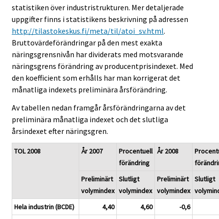
statistiken över industristrukturen. Mer detaljerade
uppgifter finns i statistikens beskrivning på adressen
http://tilastokeskus.fi/meta/til/atoi_sv.html
.
Bruttovärdeförändringar på den mest exakta
näringsgrensnivån har dividerats med motsvarande
näringsgrens förändring av producentprisindexet. Med
den koefficient som erhålls har man korrigerat det
månatliga indexets preliminära årsförändring.
Av tabellen nedan framgår årsförändringarna av det
preliminära månatliga indexet och det slutliga
årsindexet efter näringsgren.
TOL 2008
År 2007
Procentuell
År 2008
Procent
förändring
förändr
Preliminärt
Slutligt
Preliminärt
Slutligt
volymindex
volymindex
volymindex
volymin
Hela industrin (BCDE)
4,40
4,60
-0,6