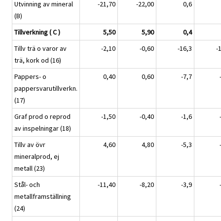
Utvinning av mineral
-21,70
-22,00
0,6
(B)
Tillverkning ( C )
5,50
5,90
0,4
Tillv trä o varor av
-2,10
-0,60
-16,3
-
trä, kork od (16)
Pappers- o
0,40
0,60
-7,7
pappersvarutillverkn.
(17)
Graf prod o reprod
-1,50
-0,40
-1,6
av inspelningar (18)
Tillv av övr
4,60
4,80
-5,3
mineralprod, ej
metall (23)
Stål- och
-11,40
-8,20
-3,9
metallframställning
(24)