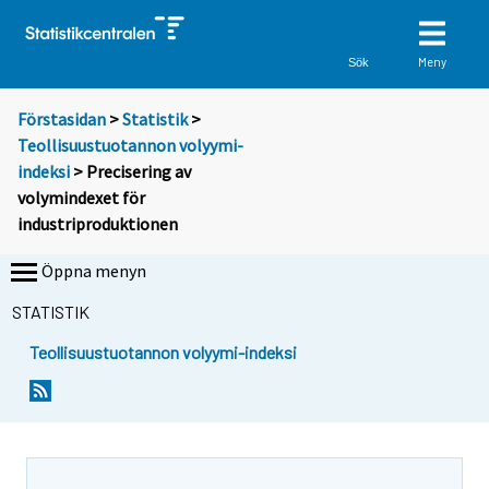
Meny
Sök
Förstasidan
>
Statistik
>
Teollisuustuotannon volyymi-
indeksi
> Precisering av
volymindexet för
industriproduktionen
Öppna menyn
STATISTIK
Teollisuustuotannon volyymi-indeksi