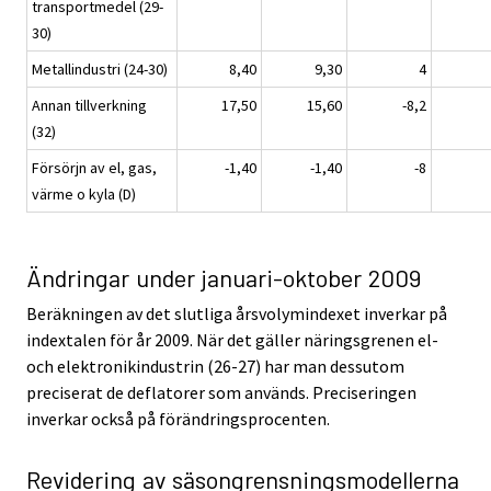
transportmedel (29-
30)
Metallindustri (24-30)
8,40
9,30
4
Annan tillverkning
17,50
15,60
-8,2
(32)
Försörjn av el, gas,
-1,40
-1,40
-8
värme o kyla (D)
Ändringar under januari-oktober 2009
Beräkningen av det slutliga årsvolymindexet inverkar på
indextalen för år 2009. När det gäller näringsgrenen el-
och elektronikindustrin (26-27) har man dessutom
preciserat de deflatorer som används. Preciseringen
inverkar också på förändringsprocenten.
Revidering av säsongrensningsmodellerna