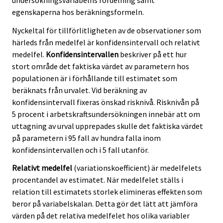
egenskaperna hos beräkningsformeln.
Nyckeltal för tillförlitligheten av de observationer som
härleds från medelfel är konfidensintervall och relativt
medelfel.
Konfidensintervallen
beskriver på ett hur
stort område det faktiska värdet av parametern hos
populationen är i förhållande till estimatet som
beräknats från urvalet. Vid beräkning av
konfidensintervall fixeras önskad risknivå. Risknivån på
5 procent i arbetskraftsundersökningen innebär att om
uttagning av urval upprepades skulle det faktiska värdet
på parametern i 95 fall av hundra falla inom
konfidensintervallen och i 5 fall utanför.
Relativt medelfel
(variationskoefficient) är medelfelets
procentandel av estimatet. När medelfelet ställs i
relation till estimatets storlek elimineras effekten som
beror på variabelskalan. Detta gör det lätt att jämföra
värden på det relativa medelfelet hos olika variabler