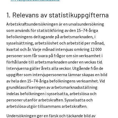
r
r
v
v
1. Relevans av statistikuppgifterna
i
i
Arbetskraftsundersökningen är en urvalsundersökning
c
c
som används för statistikföring av den 15–74-åriga
e
e
befolkningens deltagande på arbetsmarknaden, i
.
.
sysselsättning, arbetslöshet och arbetstid per månad,
kvartal och år. Varje månad intervjuas omkring 12 000
personer som får svara på frågor om sin verksamhet i
förhållande till arbetsmarknaden under en veckas tid.
Intervjuerna gäller årets alla veckor. Utgående från de
uppgifter som intervjupersonerna lämnar skapas en bild
av hela den 15–74-åriga befolkningens verksamhet. Vid
grundklassificeringen av arbetsmarknadsställning
indelas befolkningen i sysselsatta, arbetslösa och
personer utanför arbetskraften. Sysselsatta och
arbetslösa utgör tillsammans arbetskraften.
Undersökningen ger en färsk och täckande bild av