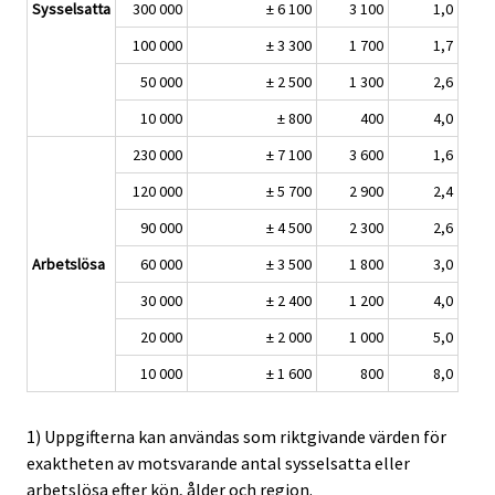
Sysselsatta
300 000
± 6 100
3 100
1,0
100 000
± 3 300
1 700
1,7
50 000
± 2 500
1 300
2,6
10 000
± 800
400
4,0
230 000
± 7 100
3 600
1,6
120 000
± 5 700
2 900
2,4
90 000
± 4 500
2 300
2,6
Arbetslösa
60 000
± 3 500
1 800
3,0
30 000
± 2 400
1 200
4,0
20 000
± 2 000
1 000
5,0
10 000
± 1 600
800
8,0
1) Uppgifterna kan användas som riktgivande värden för
exaktheten av motsvarande antal sysselsatta eller
arbetslösa efter kön, ålder och region.