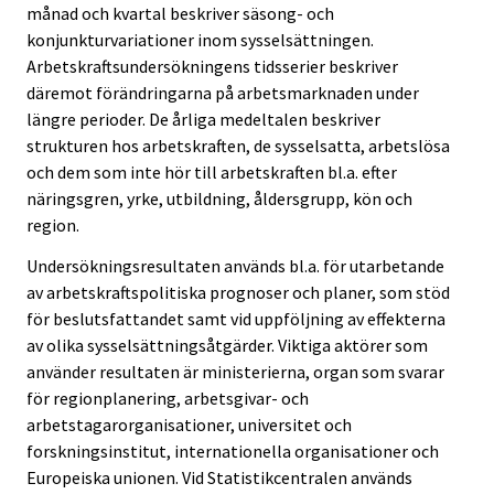
månad och kvartal beskriver säsong- och
konjunkturvariationer inom sysselsättningen.
Arbetskraftsundersökningens tidsserier beskriver
däremot förändringarna på arbetsmarknaden under
längre perioder. De årliga medeltalen beskriver
strukturen hos arbetskraften, de sysselsatta, arbetslösa
och dem som inte hör till arbetskraften bl.a. efter
näringsgren, yrke, utbildning, åldersgrupp, kön och
region.
Undersökningsresultaten används bl.a. för utarbetande
av arbetskraftspolitiska prognoser och planer, som stöd
för beslutsfattandet samt vid uppföljning av effekterna
av olika sysselsättningsåtgärder. Viktiga aktörer som
använder resultaten är ministerierna, organ som svarar
för regionplanering, arbetsgivar- och
arbetstagarorganisationer, universitet och
forskningsinstitut, internationella organisationer och
Europeiska unionen. Vid Statistikcentralen används