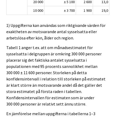
20 000
± 5 100
2 600
13,0
10 000
± 3 700
1 900
19,0
1) Uppgifterna kan användas som riktgivande värden för
exaktheten av motsvarande antal sysselsatta eller
arbetslösa efter kön, ålder och region.
Tabell 1 anger t.ex. att om månadsestimatet för
sysselsatta i delgruppen är omkring 300 000 personer
placerar sig det faktiska antalet sysselsatta i
populationen med 95 procents sannolikhet mellan
300 000 ± 11 600 personer. Storleken på detta
konfidensintervall i relation till storleken på estimatet
är klart större än motsvarande andel då det gäller det
stora estimatet på första raden i tabellen.
Konfidensintervallen för estimaten som är under
300 000 personer är relativt sett ännu större.
En jämförelse mellan uppgifterna i tabellerna 1–3