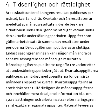
4. Tidsenlighet och rättidighet
Arbetskraftsundersökningens resultat publiceras per
månad, kvartal och år. Kvartals- och årsresultaten är
medeltal av månadsresultaten, dvs. de beskriver
situationen under den ”genomsnittliga” veckan under
den aktuella undersökningsperioden. Uppgifter som
gäller arbetsinsats är summan av resultaten under
perioderna. De uppgifter som publiceras är slutliga.
Endast säsongrensningen kan i någon mån ändra de
senaste säsongrensade månatliga resultaten.
Månadsuppgifterna publiceras ungefär tre veckor efter
att undersökningsperioden gått ut. Kvartalsuppgifterna
publiceras samtidigt med uppgifterna för den sista
månaden i respektive kvartal. Kvartalsuppgifterna är
statistiskt sett tillförlitligare än månadsuppgifterna
och innehåller mera detaljerad information bl.a. om
sysselsättningen och arbetsinsatser efter näringsgren
samt exaktare regionala uppgifter. Material levereras