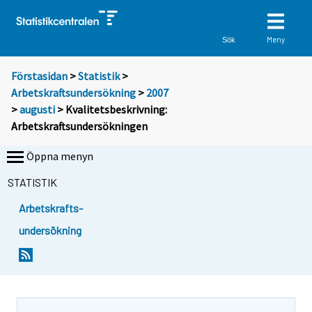
Meny
Sök
Förstasidan
>
Statistik
>
Arbetskraftsundersökning
>
2007
>
augusti
> Kvalitetsbeskrivning:
Arbetskraftsundersökningen
Öppna menyn
STATISTIK
Arbetskrafts-
undersökning
Y
Y
o
o
u
u
a
a