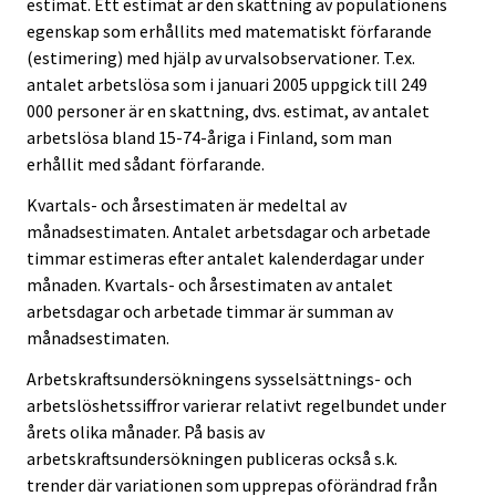
estimat. Ett estimat är den skattning av populationens
egenskap som erhållits med matematiskt förfarande
(estimering) med hjälp av urvalsobservationer. T.ex.
antalet arbetslösa som i januari 2005 uppgick till 249
000 personer är en skattning, dvs. estimat, av antalet
arbetslösa bland 15-74-åriga i Finland, som man
erhållit med sådant förfarande.
Kvartals- och årsestimaten är medeltal av
månadsestimaten. Antalet arbetsdagar och arbetade
timmar estimeras efter antalet kalenderdagar under
månaden. Kvartals- och årsestimaten av antalet
arbetsdagar och arbetade timmar är summan av
månadsestimaten.
Arbetskraftsundersökningens sysselsättnings- och
arbetslöshetssiffror varierar relativt regelbundet under
årets olika månader. På basis av
arbetskraftsundersökningen publiceras också s.k.
trender där variationen som upprepas oförändrad från