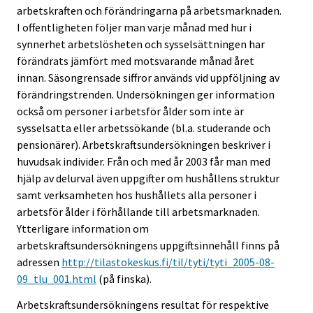
arbetskraften och förändringarna på arbetsmarknaden.
I offentligheten följer man varje månad med hur i
synnerhet arbetslösheten och sysselsättningen har
förändrats jämfört med motsvarande månad året
innan. Säsongrensade siffror används vid uppföljning av
förändringstrenden. Undersökningen ger information
också om personer i arbetsför ålder som inte är
sysselsatta eller arbetssökande (bl.a. studerande och
pensionärer). Arbetskraftsundersökningen beskriver i
huvudsak individer. Från och med år 2003 får man med
hjälp av delurval även uppgifter om hushållens struktur
samt verksamheten hos hushållets alla personer i
arbetsför ålder i förhållande till arbetsmarknaden.
Ytterligare information om
arbetskraftsundersökningens uppgiftsinnehåll finns på
adressen
http://tilastokeskus.fi/til/tyti/tyti_2005-08-
09_tlu_001.html
(på finska).
Arbetskraftsundersökningens resultat för respektive