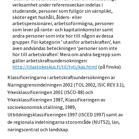
verksamhet under referensveckan indelas i
studerande, personer som fullgör sin värnplikt,
sköter eget hushåll, ålders- eller
arbetspensionärer, arbetsoförmögna, personer
som lever på ränte- och kapitalinkomster samt
andra personer som inte hör till någon av dessa
grupper. För kategorin ’ utanför arbetskraften’, kan
även andvändas beteckningen ’personer som inte
hör till arbetskraften'. Mera om andra begrepp som
gäller arbetskraftsundersökningen:
http://tilastokeskus.fi/til/tyti/kas.html
(på finska).
Klassificeringarna i arbetskraftsundersökningen är
Näringsgrensindelningen 2002 (TOL 2002, ISIC REV 3.1),
Yrkesklassificeringen 2001 (ISCO-88) och
Yrkesklassificeringen 1987, Klassificeringen av
socioekonomisk ställning, 1989,
Utbildningsklassificeringen 1997 (ISCED 1997) samt av
de regionala indelningarna storområde (NUTS2), län,
näringscentral och landskap.