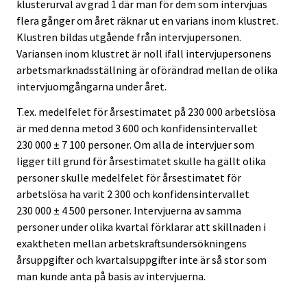
klusterurval av grad 1 där man för dem som intervjuas
flera gånger om året räknar ut en varians inom klustret.
Klustren bildas utgående från intervjupersonen.
Variansen inom klustret är noll ifall intervjupersonens
arbetsmarknadsställning är oförändrad mellan de olika
intervjuomgångarna under året.
T.ex. medelfelet för årsestimatet på 230 000 arbetslösa
är med denna metod 3 600 och konfidensintervallet
230 000 ± 7 100 personer. Om alla de intervjuer som
ligger till grund för årsestimatet skulle ha gällt olika
personer skulle medelfelet för årsestimatet för
arbetslösa ha varit 2 300 och konfidensintervallet
230 000 ± 4 500 personer. Intervjuerna av samma
personer under olika kvartal förklarar att skillnaden i
exaktheten mellan arbetskraftsundersökningens
årsuppgifter och kvartalsuppgifter inte är så stor som
man kunde anta på basis av intervjuerna.