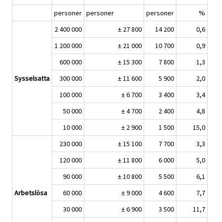
personer
personer
personer
%
2 400 000
± 27 800
14 200
0,6
1 200 000
± 21 000
10 700
0,9
600 000
± 15 300
7 800
1,3
Sysselsatta
300 000
± 11 600
5 900
2,0
100 000
± 6 700
3 400
3,4
50 000
± 4 700
2 400
4,8
10 000
± 2 900
1 500
15,0
230 000
± 15 100
7 700
3,3
120 000
± 11 800
6 000
5,0
90 000
± 10 800
5 500
6,1
Arbetslösa
60 000
± 9 000
4 600
7,7
30 000
± 6 900
3 500
11,7