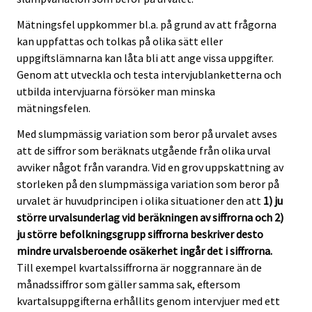
Mätningsfel uppkommer bl.a. på grund av att frågorna
kan uppfattas och tolkas på olika sätt eller
uppgiftslämnarna kan låta bli att ange vissa uppgifter.
Genom att utveckla och testa intervjublanketterna och
utbilda intervjuarna försöker man minska
mätningsfelen.
Med slumpmässig variation som beror på urvalet avses
att de siffror som beräknats utgående från olika urval
avviker något från varandra. Vid en grov uppskattning av
storleken på den slumpmässiga variation som beror på
urvalet är huvudprincipen i olika situationer den att
1) ju
större urvalsunderlag vid beräkningen av siffrorna och 2)
ju större befolkningsgrupp siffrorna beskriver desto
mindre urvalsberoende osäkerhet ingår det i siffrorna.
Till exempel kvartalssiffrorna är noggrannare än de
månadssiffror som gäller samma sak, eftersom
kvartalsuppgifterna erhållits genom intervjuer med ett