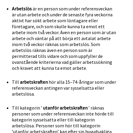
Arbetslös
är en person som under referensveckan
är utan arbete och under de senaste fyra veckorna
aktivt har sökt arbete som löntagare eller
företagare, och som skulle kunna ta emot ett
arbete inom två veckor. Även en person som är utan
arbete och väntar på att börja ett avtalat arbete
inom två veckor räknas som arbetslös. Som
arbetslös räknas även en person som är
permitterad tills vidare och som uppfyller de
ovanstående kriterierna vad gäller arbetssökning
och kravet att kunna ta emot arbete.
Till
arbetskraften
hör alla 15–74-åringar som under
referensveckan antingen var sysselsatta eller
arbetslösa.
Till kategorin ’
utanför arbetskraften
’ räknas
personer som under referensveckan inte hörde till
kategorin sysselsatta eller till kategorin
arbetslösa. Personer som hör till kategorin
’utanför arbetskraften’ kan efter sin huvudsakliga