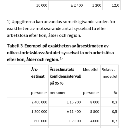
10 000
± 2 400
1 200
12,0
1) Uppgifterna kan användas som riktgivande värden för
exaktheten av motsvarande antal sysselsatta eller
arbetslösa efter kön, ålder och region.
Tabell 3. Exempel på exaktheten av årsestimaten av
olika storleksklass: Antalet sysselsatta och arbetslösa
1)
efter kön, ålder och region.
Års-
Årsestimatets
Medelfel
Relativt
estimat
konfidensintervall
medelfel
på 95 %
personer
personer
personer
%
2 400 000
± 15 700
8 000
0,3
1 200 000
± 11 400
5 800
0,5
600 000
± 7 800
4 000
0,7