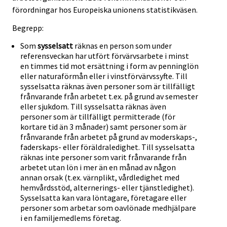
förordningar hos Europeiska unionens statistikväsen.
Begrepp:
Som
sysselsatt
räknas en person som under
referensveckan har utfört förvärvsarbete i minst
en timmes tid mot ersättning i form av penninglön
eller naturaförmån eller i vinstförvärvssyfte. Till
sysselsatta räknas även personer som är tillfälligt
frånvarande från arbetet t.ex. på grund av semester
eller sjukdom. Till sysselsatta räknas även
personer som är tillfälligt permitterade (för
kortare tid än 3 månader) samt personer som är
frånvarande från arbetet på grund av moderskaps-,
faderskaps- eller föräldraledighet. Till sysselsatta
räknas inte personer som varit frånvarande från
arbetet utan lön i mer än en månad av någon
annan orsak (t.ex. värnplikt, vårdledighet med
hemvårdsstöd, alternerings- eller tjänstledighet).
Sysselsatta kan vara löntagare, företagare eller
personer som arbetar som oavlönade medhjälpare
i en familjemedlems företag.