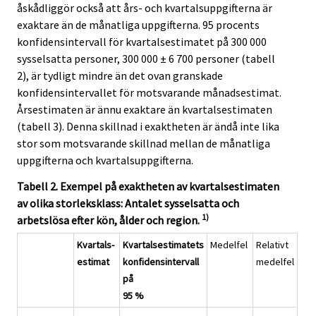
åskådliggör också att års- och kvartalsuppgifterna är
exaktare än de månatliga uppgifterna. 95 procents
konfidensintervall för kvartalsestimatet på 300 000
sysselsatta personer, 300 000 ± 6 700 personer (tabell
2), är tydligt mindre än det ovan granskade
konfidensintervallet för motsvarande månadsestimat.
Årsestimaten är ännu exaktare än kvartalsestimaten
(tabell 3). Denna skillnad i exaktheten är ändå inte lika
stor som motsvarande skillnad mellan de månatliga
uppgifterna och kvartalsuppgifterna.
Tabell 2. Exempel på exaktheten av kvartalsestimaten
av olika storleksklass: Antalet sysselsatta och
1)
arbetslösa efter kön, ålder och region.
Kvartals-
Kvartalsestimatets
Medelfel
Relativt
estimat
konfidensintervall
medelfel
på
95 %