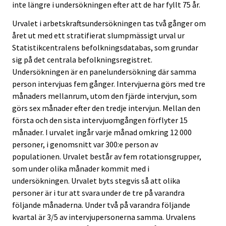
inte längre i undersökningen efter att de har fyllt 75 år.
Urvalet i arbetskraftsundersökningen tas två gånger om
året ut med ett stratifierat slumpmässigt urval ur
Statistikcentralens befolkningsdatabas, som grundar
sig på det centrala befolkningsregistret.
Undersökningen är en panelundersökning där samma
person intervjuas fem gånger. Intervjuerna görs med tre
månaders mellanrum, utom den fjärde intervjun, som
görs sex månader efter den tredje intervjun. Mellan den
första och den sista intervjuomgången förflyter 15
månader. I urvalet ingår varje månad omkring 12 000
personer, i genomsnitt var 300:e person av
populationen. Urvalet består av fem rotationsgrupper,
som under olika månader kommit med i
undersökningen. Urvalet byts stegvis så att olika
personer är i tur att svara under de tre på varandra
följande månaderna. Under två på varandra följande
kvartal är 3/5 av intervjupersonerna samma. Urvalens