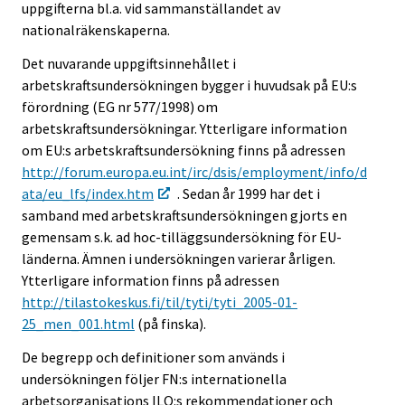
uppgifterna bl.a. vid sammanställandet av
nationalräkenskaperna.
Det nuvarande uppgiftsinnehållet i
arbetskraftsundersökningen bygger i huvudsak på EU:s
förordning (EG nr 577/1998) om
arbetskraftsundersökningar. Ytterligare information
om EU:s arbetskraftsundersökning finns på adressen
http://forum.europa.eu.int/irc/dsis/employment/info/d
ata/eu_lfs/index.htm
. Sedan år 1999 har det i
samband med arbetskraftsundersökningen gjorts en
gemensam s.k. ad hoc-tilläggsundersökning för EU-
länderna. Ämnen i undersökningen varierar årligen.
Ytterligare information finns på adressen
http://tilastokeskus.fi/til/tyti/tyti_2005-01-
25_men_001.html
(på finska).
De begrepp och definitioner som används i
undersökningen följer FN:s internationella
arbetsorganisations ILO:s rekommendationer och