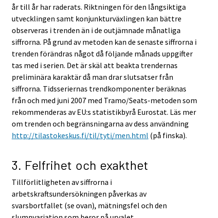
år till år har raderats. Riktningen för den långsiktiga
utvecklingen samt konjunkturväxlingen kan bättre
observeras i trenden än i de outjämnade månatliga
siffrorna. På grund av metoden kan de senaste siffrorna i
trenden förändras något då följande månads uppgifter
tas med i serien. Det är skäl att beakta trendernas
preliminära karaktär då man drar slutsatser från
siffrorna. Tidsseriernas trendkomponenter beräknas
från och med juni 2007 med Tramo/Seats-metoden som
rekommenderas av EU:s statistikbyrå Eurostat. Läs mer
om trenden och begränsningarna av dess användning
http://tilastokeskus.fi/til/tyti/men.html
(på finska).
3. Felfrihet och exakthet
Tillförlitligheten av siffrorna i
arbetskraftsundersökningen påverkas av
svarsbortfallet (se ovan), mätningsfel och den
slumpvariation som beror på urvalet.