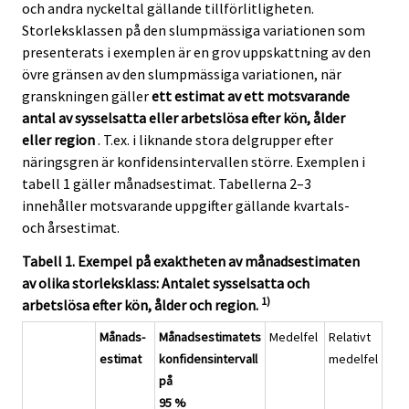
och andra nyckeltal gällande tillförlitligheten.
Storleksklassen på den slumpmässiga variationen som
presenterats i exemplen är en grov uppskattning av den
övre gränsen av den slumpmässiga variationen, när
granskningen gäller
ett estimat av ett motsvarande
antal av sysselsatta eller arbetslösa efter kön, ålder
eller region
. T.ex. i liknande stora delgrupper efter
näringsgren är konfidensintervallen större. Exemplen i
tabell 1 gäller månadsestimat. Tabellerna 2–3
innehåller motsvarande uppgifter gällande kvartals-
och årsestimat.
Tabell 1. Exempel på exaktheten av månadsestimaten
av olika storleksklass: Antalet sysselsatta och
1)
arbetslösa efter kön, ålder och region.
Månads-
Månadsestimatets
Medelfel
Relativt
estimat
konfidensintervall
medelfel
på
95 %