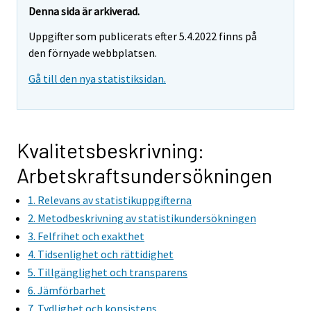
r
r
Denna sida är arkiverad.
e
e
Uppgifter som publicerats efter 5.4.2022 finns på
m
m
den förnyade webbplatsen.
o
o
v
v
Gå till den nya statistiksidan.
i
i
n
n
g
g
t
t
Kvalitetsbeskrivning:
o
o
Arbetskraftsundersökningen
a
a
n
n
1. Relevans av statistikuppgifterna
o
o
2. Metodbeskrivning av statistikundersökningen
t
t
3. Felfrihet och exakthet
h
h
4. Tidsenlighet och rättidighet
e
e
5. Tillgänglighet och transparens
r
r
6. Jämförbarhet
s
s
7. Tydlighet och konsistens
e
e