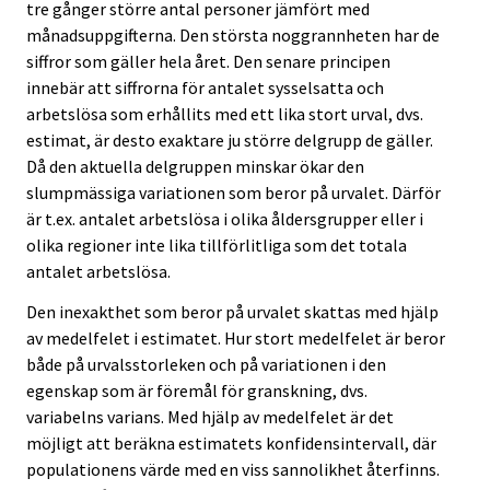
tre gånger större antal personer jämfört med
månadsuppgifterna. Den största noggrannheten har de
siffror som gäller hela året. Den senare principen
innebär att siffrorna för antalet sysselsatta och
arbetslösa som erhållits med ett lika stort urval, dvs.
estimat, är desto exaktare ju större delgrupp de gäller.
Då den aktuella delgruppen minskar ökar den
slumpmässiga variationen som beror på urvalet. Därför
är t.ex. antalet arbetslösa i olika åldersgrupper eller i
olika regioner inte lika tillförlitliga som det totala
antalet arbetslösa.
Den inexakthet som beror på urvalet skattas med hjälp
av medelfelet i estimatet. Hur stort medelfelet är beror
både på urvalsstorleken och på variationen i den
egenskap som är föremål för granskning, dvs.
variabelns varians. Med hjälp av medelfelet är det
möjligt att beräkna estimatets konfidensintervall, där
populationens värde med en viss sannolikhet återfinns.