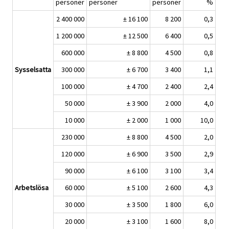
personer
personer
personer
%
2 400 000
± 16 100
8 200
0,3
1 200 000
± 12 500
6 400
0,5
600 000
± 8 800
4 500
0,8
Sysselsatta
300 000
± 6 700
3 400
1,1
100 000
± 4 700
2 400
2,4
50 000
± 3 900
2 000
4,0
10 000
± 2 000
1 000
10,0
230 000
± 8 800
4 500
2,0
120 000
± 6 900
3 500
2,9
90 000
± 6 100
3 100
3,4
Arbetslösa
60 000
± 5 100
2 600
4,3
30 000
± 3 500
1 800
6,0
20 000
± 3 100
1 600
8,0