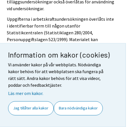
tilläggsundersökningar också överlåtas för användning
vid undersökningar.
Uppgifterna i arbetskraftsundersökningen överlåts inte
i identifierbar form till någon utanför
Statistikcentralen (Statistiklagen 280/2004,
Personuppgiftslagen 523/1999). Materialet kan
överlåtas endast på basis av ett separat avtal för
vetenskaplig forskning och statistiska utredningar efter
Information om kakor (cookies)
att identifikationsuppgifterna har raderats. Det
Vi använder kakor på vår webbplats. Nödvändiga
material som bearbetats för EU-
kakor behövs för att webbplatsen ska fungera på
arbetskraftsundersökningen levereras till EU:s
rätt sätt. Andra kakor behövs för att visa videor,
statistikbyrå utan identifikationsuppgifter. Uppgifterna
poddar och feedbacktjäster.
i arbetskraftsundersökningen skyddas enligt den
Läs mer om kakor.
skyddsklass som definierats i Statistikcentralens
datasekretessdirektiv.
http://www.tilastokeskus.fi/meta/rekisteriselosteet/re
Jag tillåter alla kakor
Bara nödvändiga kakor
kisteriseloste_tyovoimatutkimmusty81.html
(på
finska).