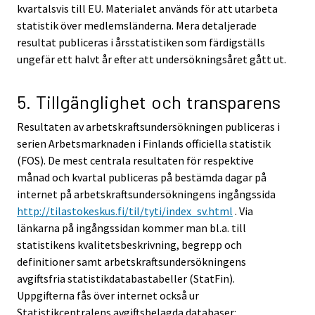
kvartalsvis till EU. Materialet används för att utarbeta
statistik över medlemsländerna. Mera detaljerade
resultat publiceras i årsstatistiken som färdigställs
ungefär ett halvt år efter att undersökningsåret gått ut.
5. Tillgänglighet och transparens
Resultaten av arbetskraftsundersökningen publiceras i
serien Arbetsmarknaden i Finlands officiella statistik
(FOS). De mest centrala resultaten för respektive
månad och kvartal publiceras på bestämda dagar på
internet på arbetskraftsundersökningens ingångssida
http://tilastokeskus.fi/til/tyti/index_sv.html
. Via
länkarna på ingångssidan kommer man bl.a. till
statistikens kvalitetsbeskrivning, begrepp och
definitioner samt arbetskraftsundersökningens
avgiftsfria statistikdatabastabeller (StatFin).
Uppgifterna fås över internet också ur
Statistikcentralens avgiftsbelagda databaser: