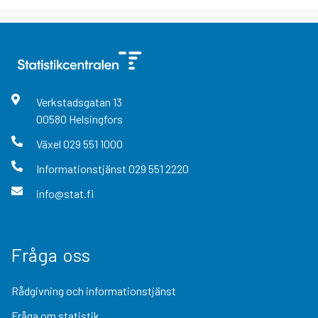
Verkstadsgatan
13
00580
Helsingfors
Växel
029 551 1000
Informationstjänst
029 551 2220
info@stat.fi
Fråga oss
Rådgivning och informationstjänst
Fråga om statistik