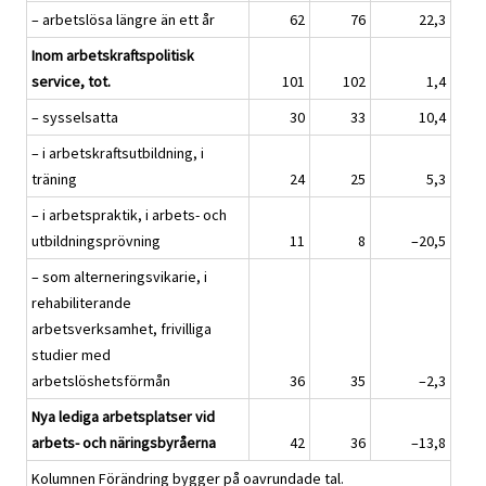
– arbetslösa längre än ett år
62
76
22,3
Inom arbetskraftspolitisk
service, tot.
101
102
1,4
– sysselsatta
30
33
10,4
– i arbetskraftsutbildning, i
träning
24
25
5,3
– i arbetspraktik, i arbets- och
utbildningsprövning
11
8
–20,5
– som alterneringsvikarie, i
rehabiliterande
arbetsverksamhet, frivilliga
studier med
arbetslöshetsförmån
36
35
–2,3
Nya lediga arbetsplatser vid
arbets- och näringsbyråerna
42
36
–13,8
Kolumnen Förändring bygger på oavrundade tal.