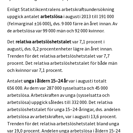
Enligt Statistikcentralens arbetskraftsundersökning
uppgick antalet
arbetslösa
i augusti 2013 till 191 000
(felmarginal ±16 000), dvs. 9 000 färre än året innan. Av
de arbetslösa var 99 000 män och 92 000 kvinnor.
Det
relativa arbetslöshetstalet
var 7,1 procent i
augusti, dvs. 0,2 procentenheter lägre än året innan.
Trenden för det relativa arbetslöshetstalet var 7,7
procent. Det relativa arbetslöshetstalet för både män
och kvinnor var 7,1 procent.
Antalet
unga i åldern 15–24 år
var i augusti totalt
656 000. Av dem var 287 000 sysselsatta och 45 000
arbetslösa. Arbetskraften av unga (sysselsatta och
arbetslösa) uppgick således till 332 000. Det relativa
arbetslöshetstalet för unga 15–24-åringar, dvs. andelen
arbetslösa av arbetskraften, var i augusti 13,6 procent.
Trenden för det relativa arbetslöshetstalet bland unga
var 19,0 procent. Andelen unga arbetslösa i åldern 15-24