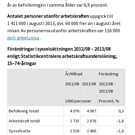
år av befolkningen i samma ålder var 6,9 procent.
Antalet personer utanför arbetskraften
uppgick till
1 411 000 i augusti 2013, dvs. 60 000 fler än i augusti året
innan. Av personerna utanför arbetskraften var 116 000
dolt arbetslösa
.
Förändringar i sysselsättningen 2012/08 – 2013/08
enligt Statistikcentralens arbetskraftsundersökning,
15–74-åringar
År/Månad
Förändring
2012/08
2013/08
2012/08 -
2013/08
1000 personer
Procent, %
Befolkning totalt
4 076
4 087
0,3
Arbetskraft totalt
2 725
2 676
–1,8
Sysselsatta
2 526
2 486
–1,6