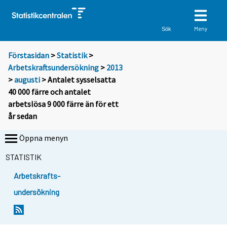
Meny
Sök
Förstasidan
>
Statistik
>
Arbetskraftsundersökning
>
2013
>
augusti
> Antalet sysselsatta
40 000 färre och antalet
arbetslösa 9 000 färre än för ett
år sedan
Öppna menyn
STATISTIK
Arbetskrafts-
undersökning
Y
Y
Y
Y
Y
Y
Y
Y
o
o
o
o
o
o
o
o