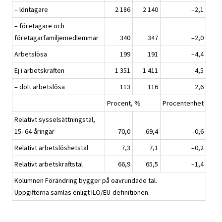
– löntagare
2 186
2 140
–2,1
– företagare och
företagarfamiljemedlemmar
340
347
–2,0
Arbetslösa
199
191
–4,4
Ej i arbetskraften
1 351
1 411
4,5
– dolt arbetslösa
113
116
2,6
Procent, %
Procentenhet
Relativt sysselsättningstal,
15–64-åringar
70,0
69,4
–0,6
Relativt arbetslöshetstal
7,3
7,1
–0,2
Relativt arbetskraftstal
66,9
65,5
–1,4
Kolumnen Förändring bygger på oavrundade tal.
Uppgifterna samlas enligt ILO/EU-definitionen.