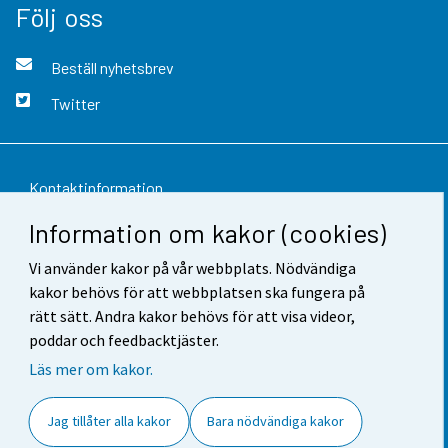
Följ oss
Beställ nyhetsbrev
Twitter
Kontaktinformation
Information om kakor (cookies)
Respons
Vi använder kakor på vår webbplats. Nödvändiga
Användarvillkor
kakor behövs för att webbplatsen ska fungera på
Dataskydd
rätt sätt. Andra kakor behövs för att visa videor,
poddar och feedbacktjäster.
Tillgänglighet
Läs mer om kakor.
Information om webbplatsen
Jag tillåter alla kakor
Bara nödvändiga kakor
Cookie-inställningar