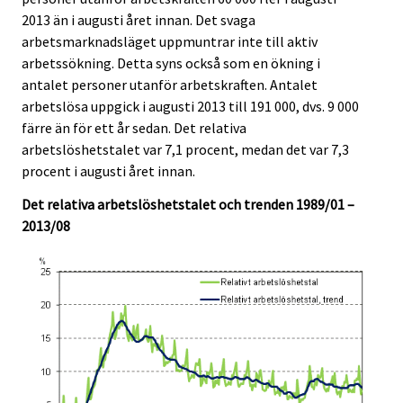
i
i
s
s
s
s
s
s
2013 än i augusti året innan. Det svaga
c
c
e
e
e
e
e
e
arbetsmarknadsläget uppmuntrar inte till aktiv
e
e
r
r
r
r
r
r
arbetssökning. Detta syns också som en ökning i
.
.
v
v
v
v
v
v
antalet personer utanför arbetskraften. Antalet
i
i
i
i
i
i
arbetslösa uppgick i augusti 2013 till 191 000, dvs. 9 000
c
c
c
c
c
c
färre än för ett år sedan. Det relativa
e
e
e
e
e
e
arbetslöshetstalet var 7,1 procent, medan det var 7,3
.
.
.
.
.
.
procent i augusti året innan.
Det relativa arbetslöshetstalet och trenden 1989/01 –
2013/08