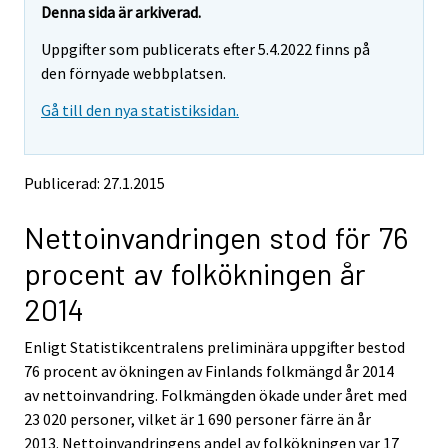
e
e
Denna sida är arkiverad.
m
m
Uppgifter som publicerats efter 5.4.2022 finns på
o
o
v
v
den förnyade webbplatsen.
i
i
Gå till den nya statistiksidan.
n
n
g
g
t
t
o
o
Publicerad: 27.1.2015
a
a
n
n
Nettoinvandringen stod för 76
o
o
t
t
procent av folkökningen år
h
h
e
e
2014
r
r
s
s
Enligt Statistikcentralens preliminära uppgifter bestod
e
e
76 procent av ökningen av Finlands folkmängd år 2014
r
r
v
v
av nettoinvandring. Folkmängden ökade under året med
i
i
23 020 personer, vilket är 1 690 personer färre än år
c
c
2013. Nettoinvandringens andel av folkökningen var 17