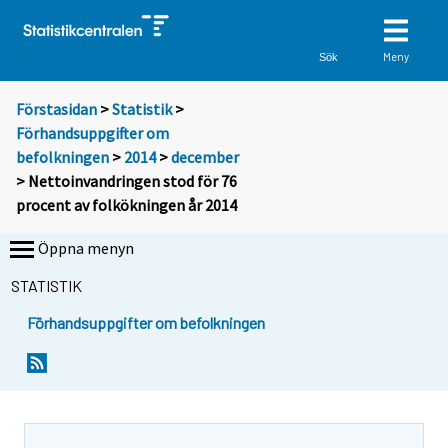
Meny
Sök
Förstasidan
>
Statistik
>
Förhandsuppgifter om
befolkningen
>
2014
>
december
> Nettoinvandringen stod för 76
procent av folkökningen år 2014
Öppna menyn
STATISTIK
Förhandsuppgifter om befolkningen
Y
Y
o
o
u
u
a
a
r
r