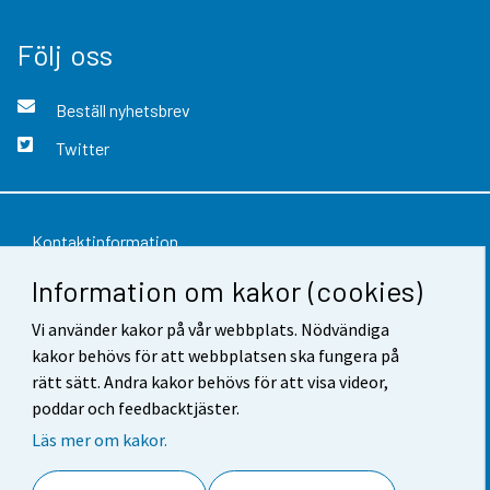
Följ oss
Beställ nyhetsbrev
Twitter
Kontaktinformation
Information om kakor (cookies)
Respons
Vi använder kakor på vår webbplats. Nödvändiga
Användarvillkor
kakor behövs för att webbplatsen ska fungera på
Dataskydd
rätt sätt. Andra kakor behövs för att visa videor,
poddar och feedbacktjäster.
Tillgänglighet
Läs mer om kakor.
Information om webbplatsen