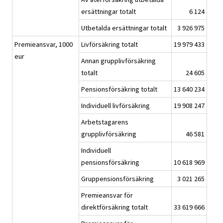
ersättningar totalt
6 124
Utbetalda ersättningar totalt
3 926 975
Premieansvar, 1000
Livförsäkring totalt
19 979 433
eur
Annan grupplivförsäkring
totalt
24 605
Pensionsförsäkring totalt
13 640 234
Individuell livförsäkring
19 908 247
Arbetstagarens
grupplivförsäkring
46 581
Individuell
pensionsförsäkring
10 618 969
Gruppensionsförsäkring
3 021 265
Premieansvar för
direktförsäkring totalt
33 619 666