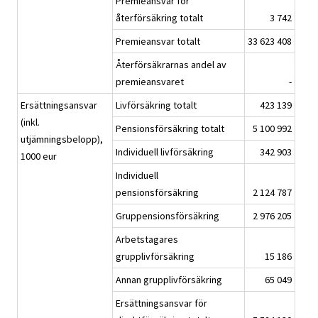
Premieansvar för
återförsäkring totalt
3 742
Premieansvar totalt
33 623 408
Återförsäkrarnas andel av
premieansvaret
-
Ersättningsansvar
Livförsäkring totalt
423 139
(inkl.
Pensionsförsäkring totalt
5 100 992
utjämningsbelopp),
Individuell livförsäkring
342 903
1000 eur
Individuell
pensionsförsäkring
2 124 787
Gruppensionsförsäkring
2 976 205
Arbetstagares
grupplivförsäkring
15 186
Annan grupplivförsäkring
65 049
Ersättningsansvar för