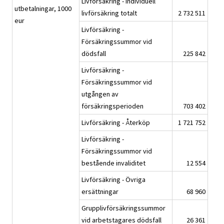
Livförsäkring - Individuell
utbetalningar, 1000
livförsäkring totalt
2 732 511
eur
Livförsäkring -
Försäkringssummor vid
dödsfall
225 842
Livförsäkring -
Försäkringssummor vid
utgången av
försäkringsperioden
703 402
Livförsäkring - Återköp
1 721 752
Livförsäkring -
Försäkringssummor vid
bestående invaliditet
12 554
Livförsäkring - Övriga
ersättningar
68 960
Grupplivförsäkringssummor
vid arbetstagares dödsfall
26 361