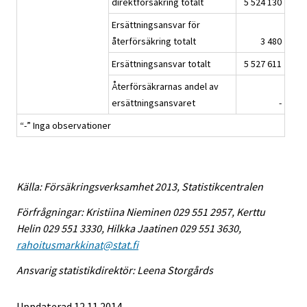
direktförsäkring totalt
5 524 130
Ersättningsansvar för
återförsäkring totalt
3 480
Ersättningsansvar totalt
5 527 611
Återförsäkrarnas andel av
ersättningsansvaret
-
“-” Inga observationer
Källa: Försäkringsverksamhet 2013, Statistikcentralen
Förfrågningar: Kristiina Nieminen 029 551 2957, Kerttu
Helin 029 551 3330, Hilkka Jaatinen 029 551 3630,
rahoitusmarkkinat@stat.fi
Ansvarig statistikdirektör: Leena Storgårds
Uppdaterad 12.11.2014