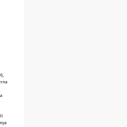
l
0,
erna
na
ll
 nya