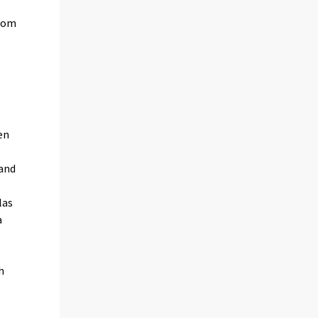
 som
en
band
las
a
h