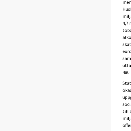
merv
Hush
milj
4,7 
toba
alko
skat
euro
samf
utfa
480 
Stat
öka
uppg
soci
till
milj
offe