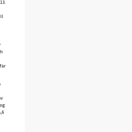
13.
ll
v
r
ch
fär
h
av
tog
5,6