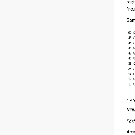
regi
fr.o
Gam
* Pr
Käll
Förf
Ansv