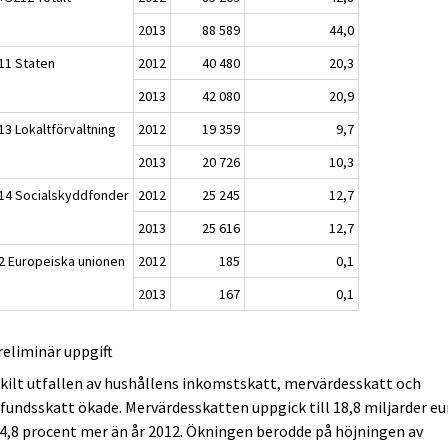
2013
88 589
44,0
11 Staten
2012
40 480
20,3
2013
42 080
20,9
13 Lokaltförvaltning
2012
19 359
9,7
2013
20 726
10,3
14 Socialskyddfonder
2012
25 245
12,7
2013
25 616
12,7
2 Europeiska unionen
2012
185
0,1
2013
167
0,1
reliminär uppgift
kilt utfallen av hushållens inkomstskatt, mervärdesskatt och
undsskatt ökade. Mervärdesskatten uppgick till 18,8 miljarder eu
 4,8 procent mer än år 2012. Ökningen berodde på höjningen av