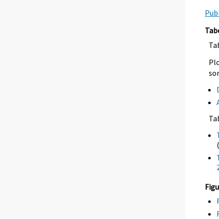
Publ
Tab
Tab
Plo
so
Ta
Figu