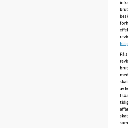
info
brut
besk
förh
effe
revi
http
På s
rev
bru
med 
ska
av 
fr.
tidi
affä
skat
sam