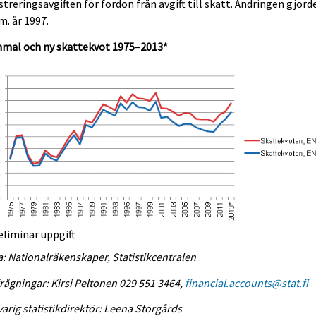
streringsavgiften för fordon från avgift till skatt. Ändringen gjord
.m. år 1997.
mal och ny skattekvot 1975–2013*
eliminär uppgift
a: Nationalräkenskaper, Statistikcentralen
rågningar: Kirsi Peltonen 029 551 3464,
financial.accounts@stat.fi
arig statistikdirektör: Leena Storgårds