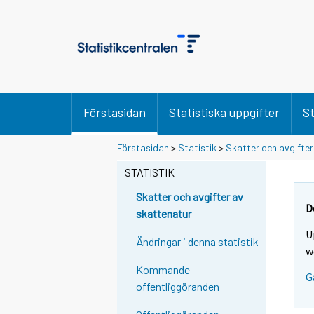
Förstasidan
Statistiska uppgifter
St
Y
Y
Förstasidan
>
Statistik
>
Skatter och avgifter
o
o
u
u
STATISTIK
a
a
r
r
Skatter och avgifter av
e
e
D
skattenatur
m
m
U
o
o
Ändringar i denna statistik
v
v
w
i
i
Kommande
G
n
n
offentliggöranden
g
g
t
t