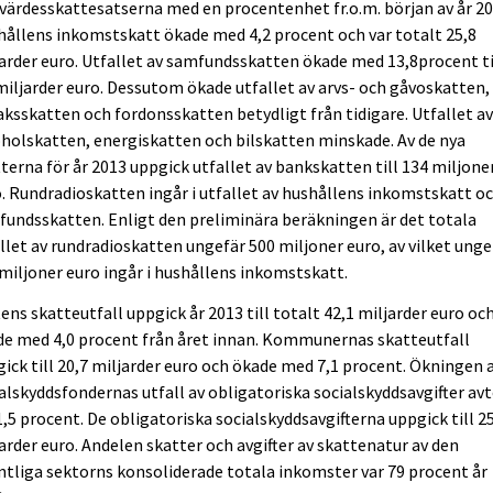
ärdesskattesatserna med en procentenhet fr.o.m. början av år 20
ållens inkomstskatt ökade med 4,2 procent och var totalt 25,8
arder euro. Utfallet av samfundsskatten ökade med 13,8procent ti
miljarder euro. Dessutom ökade utfallet av arvs- och gåvoskatten,
ksskatten och fordonsskatten betydligt från tidigare. Utfallet a
holskatten, energiskatten och bilskatten minskade. Av de nya
terna för år 2013 uppgick utfallet av bankskatten till 134 miljone
. Rundradioskatten ingår i utfallet av hushållens inkomstskatt o
undsskatten. Enligt den preliminära beräkningen är det totala
llet av rundradioskatten ungefär 500 miljoner euro, av vilket unge
miljoner euro ingår i hushållens inkomstskatt.
ens skatteutfall uppgick år 2013 till totalt 42,1 miljarder euro oc
de med 4,0 procent från året innan. Kommunernas skatteutfall
ick till 20,7 miljarder euro och ökade med 7,1 procent. Ökningen 
alskyddsfondernas utfall av obligatoriska socialskyddsavgifter av
 1,5 procent. De obligatoriska socialskyddsavgifterna uppgick till 2
arder euro. Andelen skatter och avgifter av skattenatur av den
ntliga sektorns konsoliderade totala inkomster var 79 procent år