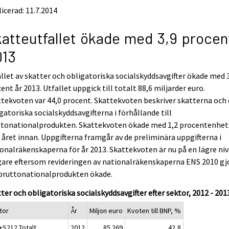
icerad: 11.7.2014
atteutfallet ökade med 3,9 procen
013
llet av skatter och obligatoriska socialskyddsavgifter ökade med 
ent år 2013. Utfallet uppgick till totalt 88,6 miljarder euro.
tekvoten var 44,0 procent. Skattekvoten beskriver skatterna och
gatoriska socialskyddsavgifterna i förhållande till
ttonationalprodukten. Skattekvoten ökade med 1,2 procentenhet
 året innan. Uppgifterna framgår av de preliminära uppgifterna i
onalräkenskaperna för år 2013. Skattekvoten är nu på en lägre niv
gare eftersom revideringen av nationalräkenskaperna ENS 2010 gj
 bruttonationalprodukten ökade.
ter och obligatoriska socialskyddsavgifter efter sektor, 2012 - 20
tor
År
Miljon euro
Kvoten till BNP, %
+S212 Totalt
2012
85 269
42,8