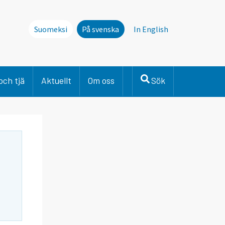
Suomeksi
På svenska
In English
och tjä
Aktuellt
Om oss
Sök