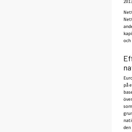
2013
Nett
Net
and
kapi
och 
Ef
na
Euro
på e
bas
över
som 
gru
nati
den