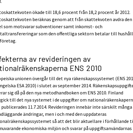
.
oskattekvoten ökade till 18,6 procent från 18,2 procent år 2012.
toskattekvoten beräknas genom att från skattekvoten avdra den
el som motsvarar subventioner samt inkomst- och
taltransfereringar som den offentliga sektorn betalar till hushål
företag.
fekterna av revideringen av
tionalräkenskaperna ENS 2010
peiska unionen övergår till det nya räkenskapssystemet (ENS 201
ngelska ESA 2010) i slutet av september 2014. Räkenskapsuppgift
erar sig då på den nya metodhandboken om ENS 2010. Finland
gick till det nya systemet i de uppgifter om nationalräkenskaper
publicerades 11.7.2014. Revideringen innebär inte särskilt många
ndläggande ändringar, men i och med den uppdateras
onalräkenskapssystemet så att det blir aktuellare i förhållande ti
 nuvarande ekonomiska miljön och svarar på uppgiftsanvändarnas