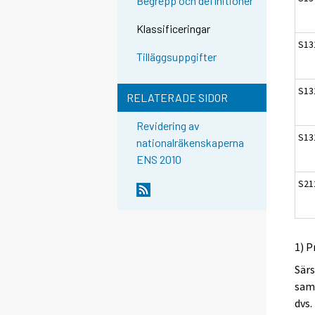
Begrepp och definitioner
Klassificeringar
S13
Tilläggsuppgifter
S13
RELATERADE SIDOR
Revidering av
S13
nationalräkenskaperna
ENS 2010
S21
1) P
Särs
samf
dvs.