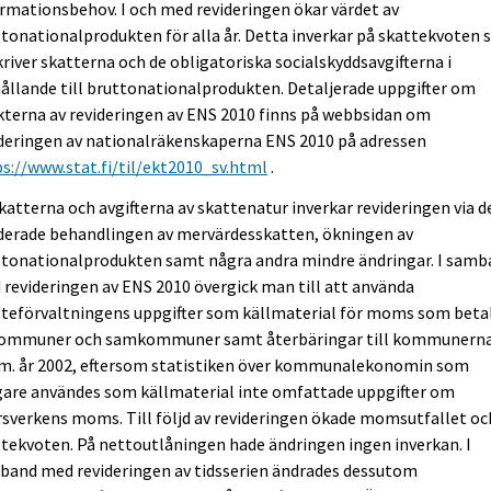
rmationsbehov. I och med revideringen ökar värdet av
tonationalprodukten för alla år. Detta inverkar på skattekvoten
river skatterna och de obligatoriska socialskyddsavgifterna i
ållande till bruttonationalprodukten. Detaljerade uppgifter om
kterna av revideringen av ENS 2010 finns på webbsidan om
deringen av nationalräkenskaperna ENS 2010 på adressen
s://www.stat.fi/til/ekt2010_sv.html
.
katterna och avgifterna av skattenatur inverkar revideringen via d
iderade behandlingen av mervärdesskatten, ökningen av
ttonationalprodukten samt några andra mindre ändringar. I sam
revideringen av ENS 2010 övergick man till att använda
tteförvaltningens uppgifter som källmaterial för moms som beta
kommuner och samkommuner samt återbäringar till kommunern
o.m. år 2002, eftersom statistiken över kommunalekonomin som
gare användes som källmaterial inte omfattade uppgifter om
rsverkens moms. Till följd av revideringen ökade momsutfallet oc
tekvoten. På nettoutlåningen hade ändringen ingen inverkan. I
band med revideringen av tidsserien ändrades dessutom