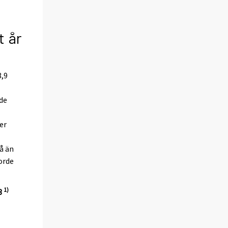
t år
3,9
 de
er
å än
orde
1)
13