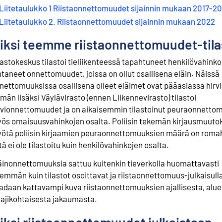
Liitetaulukko 1 Riistaonnettomuudet sijainnin mukaan 2017-2
Liitetaulukko 2. Riistaonnettomuudet sijainnin mukaan 2022
iksi teemme riistaonnettomuudet-til
lastokeskus tilastoi tieliikenteessä tapahtuneet henkilövahink
htaneet onnettomuudet, joissa on ollut osallisena eläin. Näissä
nettomuuksissa osallisena olleet eläimet ovat pääasiassa hirvi
män lisäksi Väylävirasto (ennen Liikennevirasto) tilastoi
rvionnettomuudet ja on aikaisemmin tilastoinut peuraonnetto
ös omaisuusvahinkojen osalta. Poliisin tekemän kirjausmuuto
ötä poliisin kirjaamien peuraonnettomuuksien määrä on romah
itä ei ole tilastoitu kuin henkilövahinkojen osalta.
äinonnettomuuksia sattuu kuitenkin tieverkolla huomattavasti
emmän kuin tilastot osoittavat ja riistaonnettomuus-julkaisull
adaan kattavampi kuva riistaonnettomuuksien ajallisesta, alue
 lajikohtaisesta jakaumasta.