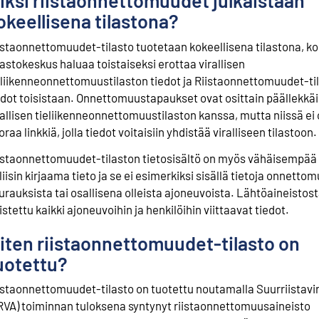
iksi riistaonnettomuudet julkaistaan
okeellisena tilastona?
istaonnettomuudet-tilasto tuotetaan kokeellisena tilastona, k
lastokeskus haluaa toistaiseksi erottaa virallisen
eliikenneonnettomuustilaston tiedot ja Riistaonnettomuudet-ti
edot toisistaan. Onnettomuustapaukset ovat osittain päällekkäi
rallisen tieliikenneonnettomuustilaston kanssa, mutta niissä ei 
oraa linkkiä, jolla tiedot voitaisiin yhdistää viralliseen tilastoon.
istaonnettomuudet-tilaston tietosisältö on myös vähäisempää 
liisin kirjaama tieto ja se ei esimerkiksi sisällä tietoja onnetto
urauksista tai osallisena olleista ajoneuvoista. Lähtöaineistos
istettu kaikki ajoneuvoihin ja henkilöihin viittaavat tiedot.
iten riistaonnettomuudet-tilasto on
uotettu?
istaonnettomuudet-tilasto on tuotettu noutamalla Suurriistav
RVA) toiminnan tuloksena syntynyt riistaonnettomuusaineisto