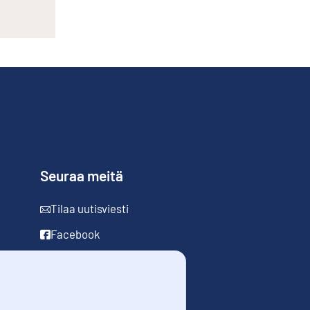
Seuraa meitä
Tilaa uutisviesti
Facebook
LinkedIn
YouTube