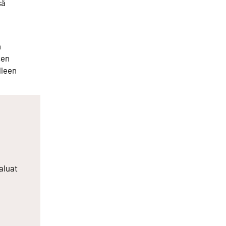
sä
n
sen
lleen
aluat