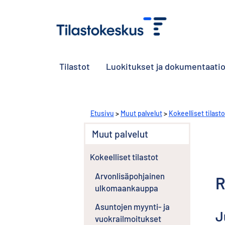
Tilastot
Luokitukset ja dokumentaati
S
Etusivu
>
Muut palvelut
>
Kokeelliset tilasto
i
i
Muut palvelut
r
r
Kokeelliset tilastot
y
t
Arvonlisäpohjainen
R
t
ulkomaankauppa
o
i
Asuntojen myynti- ja
s
J
vuokrailmoitukset
e