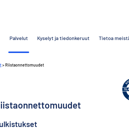
o
Palvelut
Kyselyt ja tiedonkeruut
Tietoa meist
t
> Riistaonnettomuudet
iistaonnettomuudet
ulkistukset