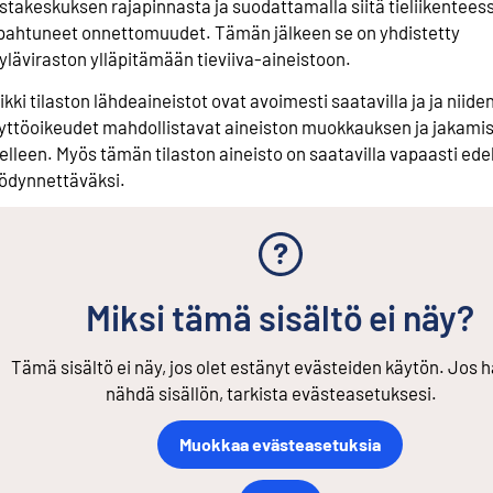
istakeskuksen rajapinnasta ja suodattamalla siitä tieliikentees
pahtuneet onnettomuudet. Tämän jälkeen se on yhdistetty
yläviraston ylläpitämään tieviiva-aineistoon.
ikki tilaston lähdeaineistot ovat avoimesti saatavilla ja ja niide
yttöoikeudet mahdollistavat aineiston muokkauksen ja jakami
elleen. Myös tämän tilaston aineisto on saatavilla vapaasti ede
ödynnettäväksi.
Miksi tämä sisältö ei näy?
Tämä sisältö ei näy, jos olet estänyt evästeiden käytön. Jos h
nähdä sisällön, tarkista evästeasetuksesi.
Muokkaa evästeasetuksia