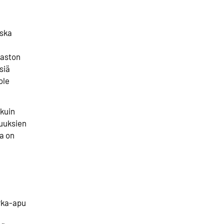
oska
laston
siä
ole
kuin
muuksien
ta on
irka-apu