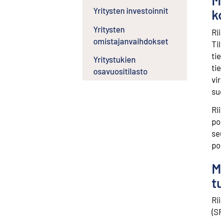
M
Yritysten investoinnit
k
Yritysten
Ri
omistajanvaihdokset
Ti
ti
Yritystukien
ti
osavuositilasto
vi
su
Ri
po
se
po
M
t
Ri
(S