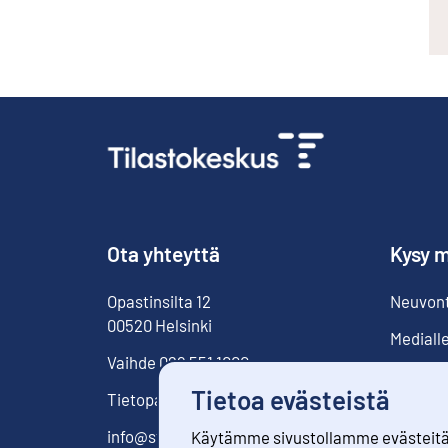
Ota yhteyttä
Kysy m
Opastinsilta
12
Neuvonta
00520
Helsinki
Mediall
Vaihde
029 551 1000
Tietoa evästeistä
Tietopalvelu
029 551 2220
info@stat.fi
Käytämme sivustollamme evästeitä. 