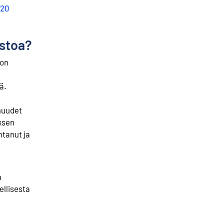
020
astoa?
oon
ä.
muudet
ksen
tanut ja
a
ellisesta