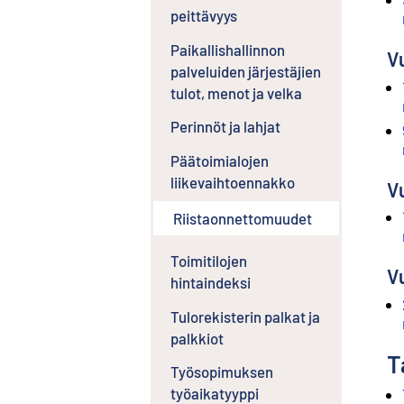
peittävyys
Paikallishallinnon
V
palveluiden järjestäjien
tulot, menot ja velka
Perinnöt ja lahjat
Päätoimialojen
liikevaihtoennakko
V
Riistaonnettomuudet
Toimitilojen
V
hintaindeksi
Tulorekisterin palkat ja
palkkiot
T
Työsopimuksen
työaikatyyppi