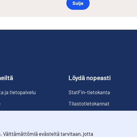
Sulje
eiltä
Löydä nopeasti
 ja tietopalvelu
StatFin-tietokanta
e
Tilastotietokannat
Luokitukset
Suomi lukuina
Välttämättömiä evästeitä tarvitaan, jotta