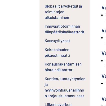
e
Globaalit arvoketjut ja
V
n
toimintojen
p
ulkoistaminen
a
l
Innovaatiotoiminnan
v
V
tilinpäätösindikaattorit
e
l
Kasvuyritykset
u
u
Koko talouden
V
n
pikaestimaatti
.
Korjausrakentamisen
hintaindikaattori
V
Kuntien, kuntayhtymien
ja
hyvinvointialuehallinno
n korjauskustannukset
V
Liikenneverkon