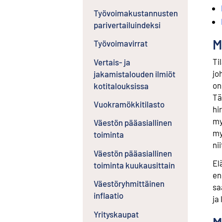
Työvoimakustannusten
parivertailuindeksi
M
Työvoimavirrat
Ti
Vertais- ja
jo
jakamistalouden ilmiöt
on
kotitalouksissa
Tä
Vuokramökkitilasto
hi
my
Väestön pääasiallinen
my
toiminta
ni
Väestön pääasiallinen
El
toiminta kuukausittain
en
Väestöryhmittäinen
sa
inflaatio
ja
Yrityskaupat