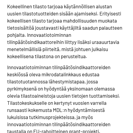
Kokeellinen tilasto tarjoaa käytännöllisen alustan
uusien tilastotuotteiden sisään ajamiseksi. Erityisesti
kokeellisen tilasto tarjoaa mahdollisuuden muokata
tietosisältöä joustavasti käyttäjiltä saadun palautteen
pohjalta. Innovaatiotoiminnan
tilinpäätösindikaattoreihin liittyy lisäksi uraauurtavia
menetelmällisiä piirteitä, mistä johtuen julkaisu
kokeellisena tilastona on perusteltua.
Innovaatiotoiminnan tilinpäätösindikaattoreiden
keskiössä oleva mikrodatalinkkaus edustaa
tilastotuotannossa lähestymistapaa, jossa
pyrkimyksenä on hyödyntää yksinomaan olemassa
olevia tilastoaineistoja uusien tietojen tuottamiseksi.
Tilastokeskukselle on kertynyt vuosien varrella
runsaasti kokemusta MDL:n hyödyntämisestä
lukuisissa tutkimusprojekteissa, ja myös
innovaatiotoiminnan tilinpäätösindikaattoreiden
taustalla on EU-rahoitteinen grant-projekti.