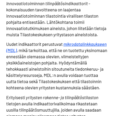
Innovaatiotoiminnan tilinpäätösindikaattorit
-
kokonaisuuden tavoitteena on laajentaa
innovaatiotoiminnan tilastointia virallisen tilaston
pohjalta entisestään. Lähtökohtana toimii
innovaatiotutkimuksen aineisto, johon liitetään tietoja
muista Tilastokeskuksen yritystason aineistoista.
Uudet indikaattorit perustuvat
mikrodatalinkkaukseen
(MDL)
, mikä tarkoittaa, että ne on tuotettu yksinomaan
ennestään olemassa olevien, viimeisteltyjen
yksikköaineistojen pohjalta. Hyödyntämällä
tehokkaasti aineistoihin sitoutuneita tiedonkeruu- ja
käsittelyresursseja, MDL:n avulla voidaan tuottaa
uutta tietoa sekä Tilastokeskuksen että tilastoinnin
kohteena olevien yritysten kustannuksia säästäen.
Erityisesti
yritysten rakenne- ja tilinpäätöstilaston
tietojen avulla indikaattorivalikoimaa rikastetaan
uusilla tilinpäätösmuuttujilla, joiden avulla saadaan
aiempaa monipuolisempaa tietoa yritysten