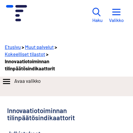
Valikko
Haku
Etusivu
>
Muut palvelut
>
Kokeelliset tilastot
>
Innovaatiotoiminnan
tilinpäätösindikaattorit
Avaa valikko
S
i
i
r
Innovaatiotoiminnan
r
tilinpäätösindikaattorit
y
t
t