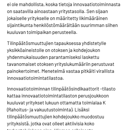
ei ole mahdollista, koska tietoja innovaatiotoiminnasta
on saatavilla ainoastaan yritystasolla. Sen sijaan
jokaiselle yritykselle on määritetty likimääräinen
sijaintikunta henkilöstömäärältään suurimman siihen
kuuluvan toimipaikan perusteella.
Tilinpäätösmuuttujien tapauksessa yhdistetylle
yksikköaineistolle on otoksen ja kohdejoukon
yhdenmukaisuuden parantamiseksi laskettu
tavanomaiset otoksen yrityslukumääriin perustuvat
painokertoimet. Menetelmä vastaa pitkälti virallista
innovaatiotoimintatilastoa.
Innovaatiotoiminnan tilinpäätösindikaattorit -tilasto
kattaa innovaatiotoimintatilaston perusjoukkoon
kuuluvat yritykset lukuun ottamatta toimialaa K
(Rahoitus- ja vakuutustoiminta). Lisäksi
tilinpäätösmuuttujien kohdejoukko muodostuu
yrityksistä, jotka ovat olleet aktiivisia koko