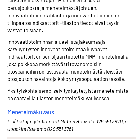
tarkastelujakson ajan. Hieman erilaisesta
perusjoukosta ja menetelmästä johtuen,
innovaatiotoimintatilaston ja innovaatiotoiminnan
tilinpäätösindikaattorit -tilaston tiedot eivät täysin
vastaa toisiaan.
Innovaatiotoiminnan alueellista jakaumaa ja
kasvuyritysten innovaatiotoimintaa kuvaavat
indikaattorit on sen sijaan tuotettu MRP-menetelmällä,
joka poikkeaa merkittävästi tavanomaisiin
otospainoihin perustuvasta menetelmästä yleistäen
otosjoukon havaintoja koko yrityspopulaation tasolle.
Yksityiskohtaisempi selvitys käytetyistä menetelmistä
on saatavilla tilaston menetelmäkuvauksessa.
Menetelmäkuvaus
Lisätietoja: yliaktuaarit Matias Honkala 029 551 3820 ja
Joackim Raikamo 029 551 3761