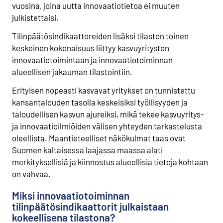
vuosina, joina uutta innovaatiotietoa ei muuten
julkistettaisi.
Tilinpäätösindikaattoreiden lisäksi tilaston toinen
keskeinen kokonaisuus liittyy kasvuyritysten
innovaatiotoimintaan ja innovaatiotoiminnan
alueellisen jakauman tilastointiin.
Erityisen nopeasti kasvavat yritykset on tunnistettu
kansantalouden tasolla keskeisiksi työllisyyden ja
taloudellisen kasvun ajureiksi, mikä tekee kasvuyritys-
ja innovaatioilmiöiden välisen yhteyden tarkastelusta
oleellista. Maantieteelliset näkökulmat taas ovat
Suomen kaltaisessa laajassa maassa alati
merkityksellisiä ja kiinnostus alueellisia tietoja kohtaan
on vahvaa.
Miksi innovaatiotoiminnan
tilinpäätösindikaattorit julkaistaan
kokeellisena tilastona?