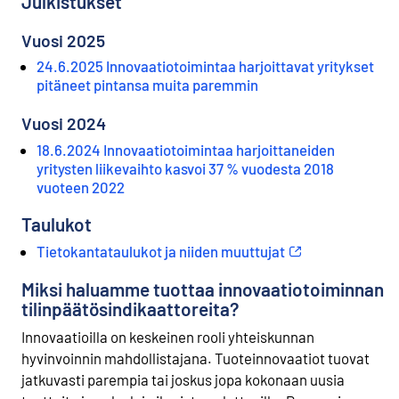
Julkistukset
o
i
Vuosi 2025
s
24.6.2025 Innovaatiotoimintaa harjoittavat yritykset
e
pitäneet pintansa muita paremmin
e
n
Vuosi 2024
p
a
18.6.2024 Innovaatiotoimintaa harjoittaneiden
l
yritysten liikevaihto kasvoi 37 % vuodesta 2018
v
vuoteen 2022
e
l
Taulukot
u
Tietokantataulukot ja niiden muuttujat
u
n
Miksi haluamme tuottaa innovaatiotoiminnan
.
tilinpäätösindikaattoreita?
Innovaatioilla on keskeinen rooli yhteiskunnan
hyvinvoinnin mahdollistajana. Tuoteinnovaatiot tuovat
jatkuvasti parempia tai joskus jopa kokonaan uusia