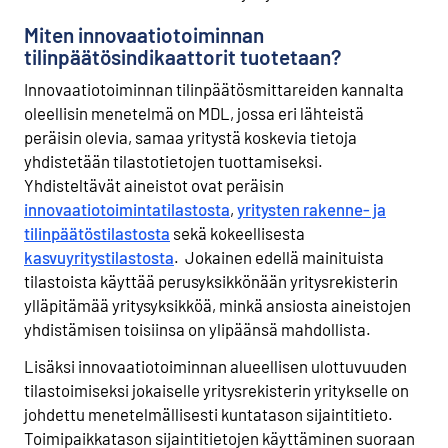
Miten innovaatiotoiminnan
tilinpäätösindikaattorit tuotetaan?
Innovaatiotoiminnan tilinpäätösmittareiden kannalta
oleellisin menetelmä on MDL, jossa eri lähteistä
peräisin olevia, samaa yritystä koskevia tietoja
yhdistetään tilastotietojen tuottamiseksi.
Yhdisteltävät aineistot ovat peräisin
innovaatiotoimintatilastosta
,
yritysten rakenne- ja
tilinpäätöstilastosta
sekä kokeellisesta
kasvuyritystilastosta
. Jokainen edellä mainituista
tilastoista käyttää perusyksikkönään yritysrekisterin
ylläpitämää yritysyksikköä, minkä ansiosta aineistojen
yhdistämisen toisiinsa on ylipäänsä mahdollista.
Lisäksi innovaatiotoiminnan alueellisen ulottuvuuden
tilastoimiseksi jokaiselle yritysrekisterin yritykselle on
johdettu menetelmällisesti kuntatason sijaintitieto.
Toimipaikkatason sijaintitietojen käyttäminen suoraan