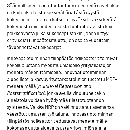
Säännölliseen tilastotuotantoon edenneitä sovelluksia
on kuitenkin toistaiseksi vähän. Tästä syystä
kokeellinen tilasto on katsottu hyväksi tavaksi kerätä
kokemusta niin uudenlaisesta tuotantotavasta kuin
poikkeavasta julkaisukonseptistakin, johon liittyy
erityisesti tilinpäätösmuuttujien osalta vuosittain
täydennettävät aikasarjat.
Innovaatiotoiminnan tilinpäätösindikaattorit toimivat
kokeilualustana myös muunlaiselle yritystilastojen
menetelmäkehittämiselle. Innovaatiotoiminnan
alueelliset ja kasvuyritystarkastelut on tuotettu MRP-
menetelmällä (
Multilevel Regression and
Poststratification
), jonka avulla vinoutuneitakin
aineistoja voidaan hyödyntää tilastotuotannon
syötteenä. Vaikka MRP on vakiinnuttanut asemansa
väestötutkimusten työkaluna, innovaatiotoiminnan
tilinpäätösindikaattorit edustavat menetelmälle
kokonaan uutta aluevaltausta yritysilmiön alalla.