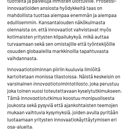
tuotteita ja palveluja ihmisten ulottuville. Prosessi-
innovaatioiden ansiosta hyödykkeitä taas on
mahdollista tuottaa aiempaa enemmän ja aiempaa
edullisemmin. Kansantalouden näkökulmasta
olennaista on, että innovaatiot vahvistavat myös
kotimaisten yritysten kilpailukykyä, mikä auttaa
turvaamaan sekä sen omistajille että työntekijöille
osuuden globaaleilla markkinoilla tapahtuvasta
vaihdannasta.
Innovaatiotoiminnan piiriin kuuluvia ilmiöitä
kartoitetaan monissa tilastoissa. Näistä keskeisin on
varsinainen
innovaatiotoimintatilasto
, joka perustuu
joka toinen vuosi toteutettavaan kyselytutkimukseen.
Tämä
innovaatiotutkimus
koostuu monipuolisesta
joukosta sekä pysyviä että ajankohtaisten teemojen
mukaan vaihtuvia kysymyksiä, joiden avulla pyritään
luotaamaan yritysten innovaatiokäyttäytymisen eri
osa-alueita.