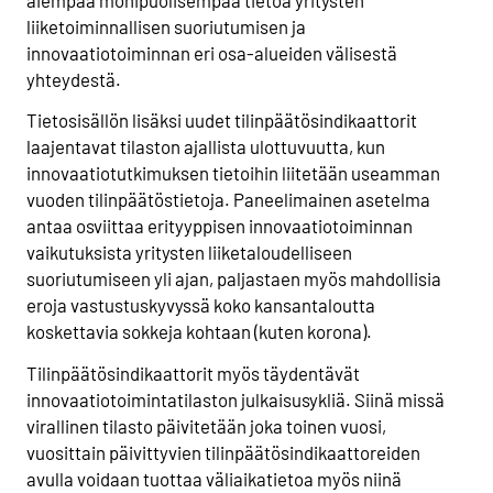
liiketoiminnallisen suoriutumisen ja
innovaatiotoiminnan eri osa-alueiden välisestä
yhteydestä.
Tietosisällön lisäksi uudet tilinpäätösindikaattorit
laajentavat tilaston ajallista ulottuvuutta, kun
innovaatiotutkimuksen tietoihin liitetään useamman
vuoden tilinpäätöstietoja. Paneelimainen asetelma
antaa osviittaa erityyppisen innovaatiotoiminnan
vaikutuksista yritysten liiketaloudelliseen
suoriutumiseen yli ajan, paljastaen myös mahdollisia
eroja vastustuskyvyssä koko kansantaloutta
koskettavia sokkeja kohtaan (kuten korona).
Tilinpäätösindikaattorit myös täydentävät
innovaatiotoimintatilaston julkaisusykliä. Siinä missä
virallinen tilasto päivitetään joka toinen vuosi,
vuosittain päivittyvien tilinpäätösindikaattoreiden
avulla voidaan tuottaa väliaikatietoa myös niinä