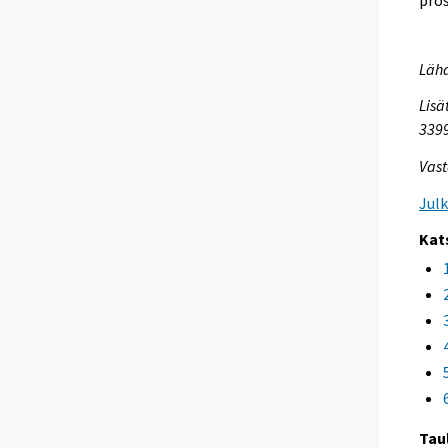
Lähd
Lisä
339
Vast
Jul
Kat
Tau