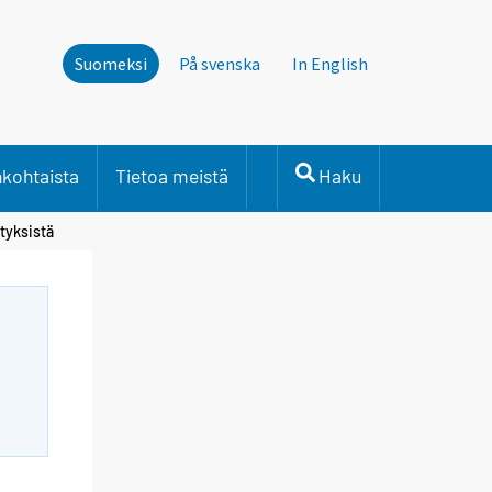
Suomeksi
På svenska
In English
nkohtaista
Tietoa meistä
Haku
tyksistä