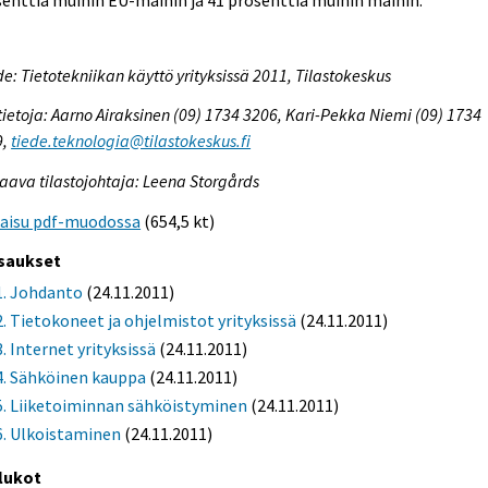
e: Tietotekniikan käyttö yrityksissä 2011, Tilastokeskus
tietoja: Aarno Airaksinen (09) 1734 3206, Kari-Pekka Niemi (09) 1734
9,
tiede.teknologia@tilastokeskus.fi
aava tilastojohtaja: Leena Storgårds
kaisu pdf-muodossa
(654,5 kt)
saukset
1. Johdanto
(24.11.2011)
2. Tietokoneet ja ohjelmistot yrityksissä
(24.11.2011)
3. Internet yrityksissä
(24.11.2011)
4. Sähköinen kauppa
(24.11.2011)
5. Liiketoiminnan sähköistyminen
(24.11.2011)
6. Ulkoistaminen
(24.11.2011)
lukot