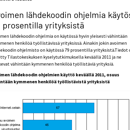
oimen lähdekoodin ohjelmia käytö
 prosentilla yrityksistä
men lähdekoodin ohjelmia on käytössä hyvin yleisesti vähintään
enen henkilöä työllistävissä yrityksissä. Ainakin jokin avoimen
ekoodin ohjelmisto on käytössä 79 prosentilla yrityksistä.Tiedot
tty Tilastokeskuksen kyselytutkimuksella keväällä 2011 ja ne
evat vähintään kymmenen henkilöä työllistäviä yrityksiä.
imen lähdekoodin ohjelmien käyttö keväällä 2011, osuus
intään kymmenen henkilöä työllistävistä yrityksistä