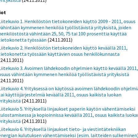
yrityksistä
(24.11.2011)
iot
Liitekuvio 1. Henkilöstön tietokoneiden käyttö 2009 - 2011, osuus
vähintään kymmenen henkilöä työllistävistä yrityksistä, joiden
henkilöstöstä vähintään 25, 50, 75 tai 100 prosenttia käyttää
tietokonetta työssään
(24.11.2011)
Liitekuvio 2. Henkilöstön tietokoneiden käyttö keväällä 2011,
tietokonetta työssään käyttävien osuus henkilökunnasta
(24.11.2011)
Liitekuvio 3. Avoimen lähdekoodin ohjelmien käyttö keväällä 2011
osuus vähintään kymmenen henkilöä työllistävistä yrityksistä
(24.11.2011)
Liitekuvio 4. Yrityksessä on käytössä avoimen lähdekoodin ohjelmi
tai käyttöjärjestelmiä keväällä 2011, osuus kaikista luokan
yrityksistä
(24.11.2011)
Liitekuvio 5. Yrityksellä linjaukset paperin käytön vähentämiseksi
tulostamisessa ja kopioinnissa keväällä 2011, osuus kaikista luoka
yrityksistä
(24.11.2011)
Liitekuvio 6. Yrityksellä linjaukset tieto- ja viestintätekniikan
energian kulutuksen vähentämiseksi (esim. laitteiden sulkeminen