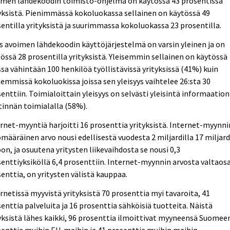
imen lähdekoodin toimisto-ohjelma on käytössä 43 prosentissa
yksistä. Pienimmässä kokoluokassa sellainen on käytössä 49
entilla yrityksistä ja suurimmassa kokoluokassa 23 prosentilla.
 avoimen lähdekoodin käyttöjärjestelmä on varsin yleinen ja on
össä 28 prosentilla yrityksistä. Yleisemmin sellainen on käytössä
ssa vähintään 100 henkilöä työllistävissä yrityksissä (41%) kuin
emmissä kokoluokissa joissa sen yleisyys vaihtelee 26:sta 30
enttiin. Toimialoittain yleisyys on selvästi yleisintä informaation
tinnän toimialalla (58%).
rnet-myyntiä harjoitti 16 prosenttia yrityksistä. Internet-myynni
määräinen arvo nousi edellisestä vuodesta 2 miljardilla 17 miljard
on, ja osuutena yritysten liikevaihdosta se nousi 0,3
enttiyksiköllä 6,4 prosenttiin. Internet-myynnin arvosta valtaosa
enttia, on yritysten välistä kauppaa.
rnetissä myyvistä yrityksistä 70 prosenttia myi tavaroita, 41
enttia palveluita ja 16 prosenttia sähköisiä tuotteita. Näistä
yksistä lähes kaikki, 96 prosenttia ilmoittivat myyneensä Suomeen
enttia muihin EU-maihin ja 41 prosenttia muihin maihin.