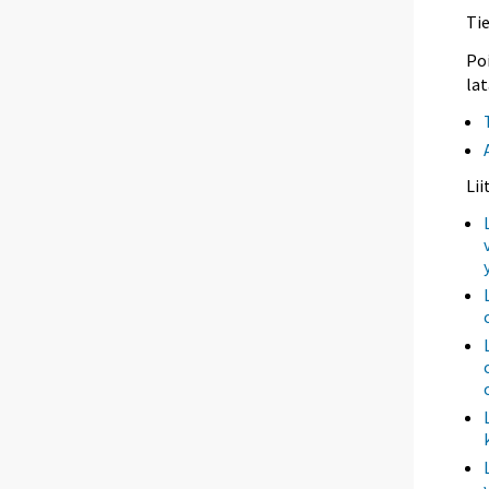
Ti
Poi
lat
Li