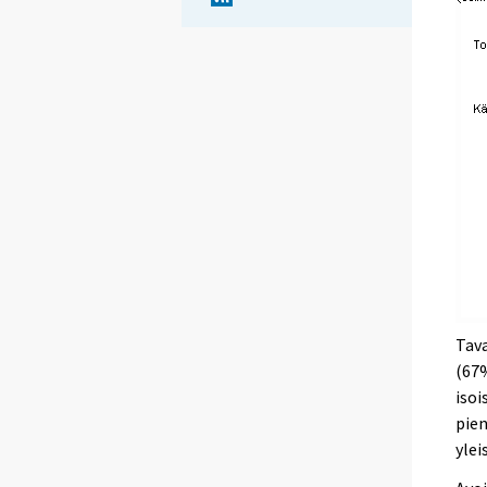
Tava
(67
isoi
pien
ylei