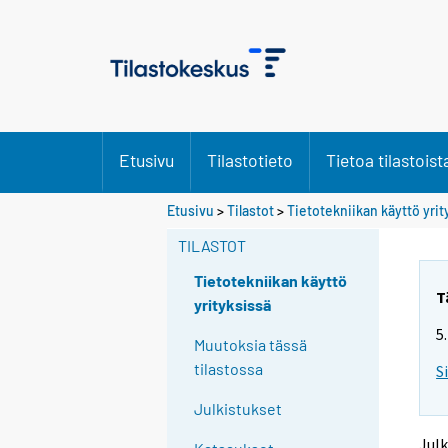
Etusivu
Tilastotieto
Tietoa tilastoist
Y
Y
Etusivu
>
Tilastot
>
Tietotekniikan käyttö yri
o
o
u
u
TILASTOT
a
a
r
r
Tietotekniikan käyttö
e
e
T
yrityksissä
m
m
5
o
o
Muutoksia tässä
v
v
tilastossa
S
i
i
n
n
Julkistukset
g
g
t
t
Julk