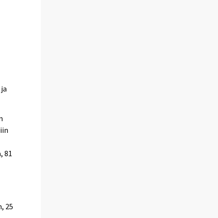
 ja
n
iin
, 81
, 25