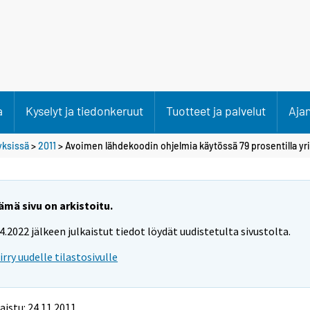
a
Kyselyt ja tiedonkeruut
Tuotteet ja palvelut
Aja
tyksissä
>
2011
> Avoimen lähdekoodin ohjelmia käytössä 79 prosentilla yri
ämä sivu on arkistoitu.
.4.2022 jälkeen julkaistut tiedot löydät uudistetulta sivustolta.
iirry uudelle tilastosivulle
aistu: 24.11.2011