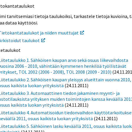
etokantataulukot
mi tarvitsemiasi tietoja taulukoiksi, tarkastele tietoja kuvioina, t
aa dataa käyttöösi.
Tietokantataulukot ja niiden muuttujat
Arkistoidut taulukot
itetaulukot
Liitetaulukko 1. Sähköisen kaupan arvo sekä osuus liikevaihdosta
vuosina 2006 - 2010, vähintään kymmenen henkilöä työllistävät
yritykset, TOL 2002 (2006 - 2008), TOL 2008 (2009 - 2010)
(24.11.20
Liitetaulukko 2. Sähköisen kaupan yleisyys alueittain vuonna 2010,
osuus kaikista luokan yrityksistä
(24.11.2011)
Liitetaulukko 3. Automaattinen tiedon jakaminen myynti- ja
ostotilauksista yrityksen muiden toimintojen kanssa keväällä 201
osuus kaikista luokan yrityksistä
(24.11.2011)
Liitetaulukko 4. Automatisoidun tiedonvaihdon käyttötarkoitukse
keväällä 2011, osuus kaikista luokan yrityksistä
(24.11.2011)
Liitetaulukko 5. Sähköinen lasku keväällä 2011, osuus kaikista luo