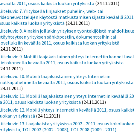
keväällä 2011, osuus kaikista luokan yrityksistä
(24.11.2011)
Liitekuvio 7. Yrityksellä linjaukset puhelin-, web- tai
videoneuvottelujen käytöstä matkustamisen sijasta keväällä 2011
osuus kaikista luokan yrityksistä
(24.11.2011)
Liitekuvio 8. Ainakin joillakin yrityksen työntekijöistä mahdollisuu
etäyhteyteen yrityksen sähköpostiin, dokumentteihin tai
sovelluksiin keväällä 2011, osuus kaikista luokan yrityksistä
(24.11.2011)
Liitekuvio 9. Mobiili laajakaistainen yhteys Internetiin kannettaval
tietokoneella keväällä 2011, osuus kaikista luokan yrityksistä
(24.11.2011)
Liitekuvio 10. Mobiili laajakaistainen yhteys Internetiin
matkapuhelimella keväällä 2011, osuus kaikista luokan yrityksistä
(24.11.2011)
Liitekuvio 11. Mobiili laajakaistainen yhteys Internetiin keväällä 2
ja 2011, osuus kaikista luokan yrityksistä
(24.11.2011)
Liitekuvio 12. Mobiili yhteys Internetiin keväällä 2011, osuus kaikis
luokan yrityksistä
(24.11.2011)
Liitekuvio 13. Laajakaista yrityksissä 2002 - 2011, osuus kokoluoka
yrityksistä, TOL 2002 (2002 - 2008), TOL 2008 (2009 - 2011)