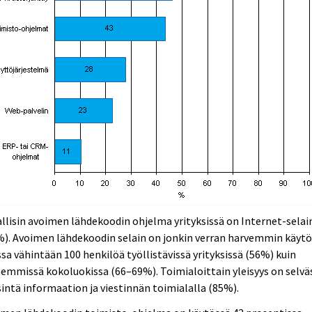
llisin avoimen lähdekoodin ohjelma yrityksissä on Internet-selai
%). Avoimen lähdekoodin selain on jonkin verran harvemmin käyt
ssa vähintään 100 henkilöä työllistävissä yrityksissä (56%) kuin
emmissä kokoluokissa (66–69%). Toimialoittain yleisyys on selvä
sintä informaation ja viestinnän toimialalla (85%).