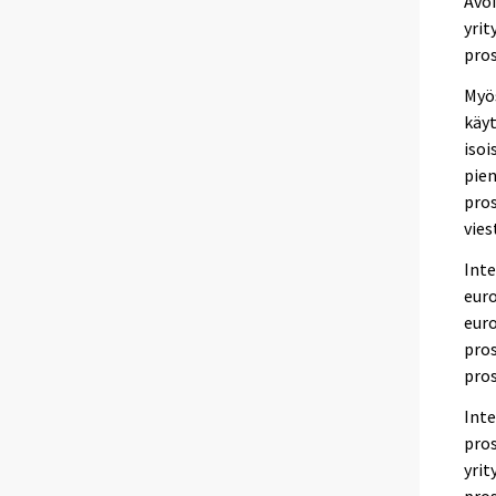
Avo
yrit
pros
Myös
käyt
isoi
pien
pros
vies
Inte
euro
euro
pros
pros
Inte
pros
yrit
pros