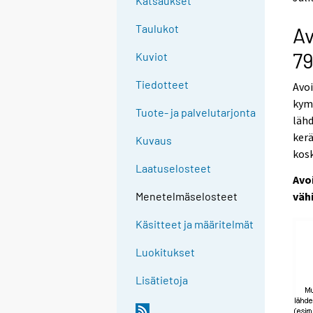
Katsaukset
o
o
a
a
Taulukot
Av
n
n
o
o
79
Kuviot
t
t
h
h
Tiedotteet
Avoi
e
e
kymm
r
r
Tuote- ja palvelutarjonta
s
s
lähd
e
e
kerä
Kuvaus
r
r
kosk
v
v
Laatuselosteet
i
i
Avo
c
c
väh
Menetelmäselosteet
e
e
.
.
Käsitteet ja määritelmät
Luokitukset
Lisätietoja