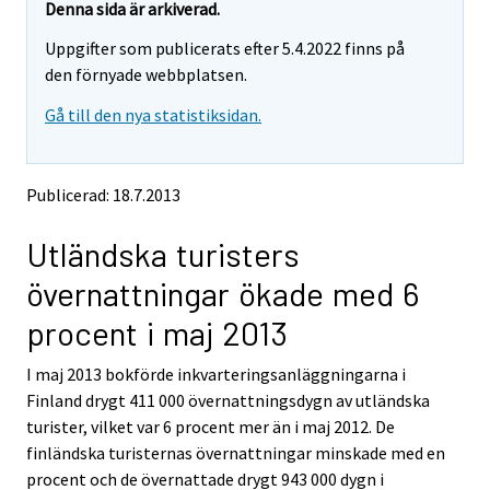
e
e
Denna sida är arkiverad.
m
m
Uppgifter som publicerats efter 5.4.2022 finns på
o
o
v
v
den förnyade webbplatsen.
i
i
Gå till den nya statistiksidan.
n
n
g
g
t
t
o
o
Publicerad: 18.7.2013
a
a
n
n
Utländska turisters
o
o
t
t
övernattningar ökade med 6
h
h
e
e
procent i maj 2013
r
r
s
s
I maj 2013 bokförde inkvarteringsanläggningarna i
e
e
Finland drygt 411 000 övernattningsdygn av utländska
r
r
v
v
turister, vilket var 6 procent mer än i maj 2012. De
i
i
finländska turisternas övernattningar minskade med en
c
c
procent och de övernattade drygt 943 000 dygn i
e
e