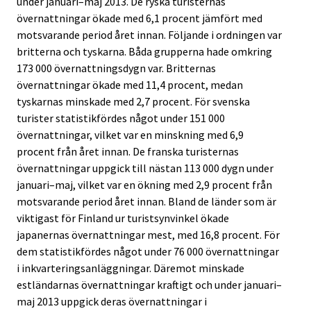
under januari–maj 2013. De ryska turisternas
övernattningar ökade med 6,1 procent jämfört med
motsvarande period året innan. Följande i ordningen var
britterna och tyskarna. Båda grupperna hade omkring
173 000 övernattningsdygn var. Britternas
övernattningar ökade med 11,4 procent, medan
tyskarnas minskade med 2,7 procent. För svenska
turister statistikfördes något under 151 000
övernattningar, vilket var en minskning med 6,9
procent från året innan. De franska turisternas
övernattningar uppgick till nästan 113 000 dygn under
januari–maj, vilket var en ökning med 2,9 procent från
motsvarande period året innan. Bland de länder som är
viktigast för Finland ur turistsynvinkel ökade
japanernas övernattningar mest, med 16,8 procent. För
dem statistikfördes något under 76 000 övernattningar
i inkvarteringsanläggningar. Däremot minskade
estländarnas övernattningar kraftigt och under januari–
maj 2013 uppgick deras övernattningar i