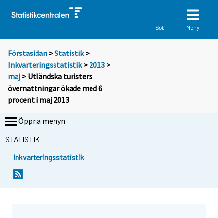
Meny
Sök
Förstasidan
>
Statistik
>
Inkvarteringsstatistik
>
2013
>
maj
> Utländska turisters
övernattningar ökade med 6
procent i maj 2013
Öppna menyn
STATISTIK
Inkvarteringsstatistik
Y
Y
o
o
u
u
a
a
r
r