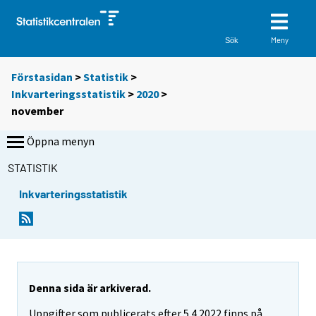
Meny
Sök
Förstasidan
>
Statistik
>
Inkvarteringsstatistik
>
2020
>
november
Öppna menyn
STATISTIK
Inkvarteringsstatistik
Denna sida är arkiverad.
Uppgifter som publicerats efter 5.4.2022 finns på