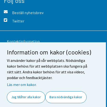
Följ oss
Beställ nyhetsbrev
Twitter
Kontaktinformation
Information om kakor (cookies)
Respons
Vi använder kakor på vår webbplats. Nödvändiga
Användarvillkor
kakor behövs för att webbplatsen ska fungera på
Dataskydd
rätt sätt. Andra kakor behövs för att visa videor,
poddar och feedbacktjäster.
Tillgänglighet
Läs mer om kakor.
Information om webbplatsen
Jag tillåter alla kakor
Bara nödvändiga kakor
Cookie-inställningar