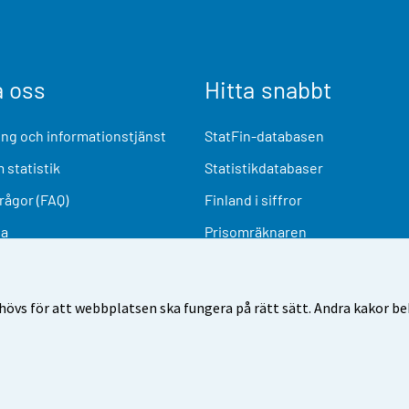
a oss
Hitta snabbt
ng och informationstjänst
StatFin-databasen
 statistik
Statistikdatabaser
frågor (FAQ)
Finland i siffror
ia
Prisomräknaren
Kommande publiceringar
Undersökningsmaterial
övs för att webbplatsen ska fungera på rätt sätt. Andra kakor behö
nvändarvillkor
Dataskydd
Tillgänglighet
Information o