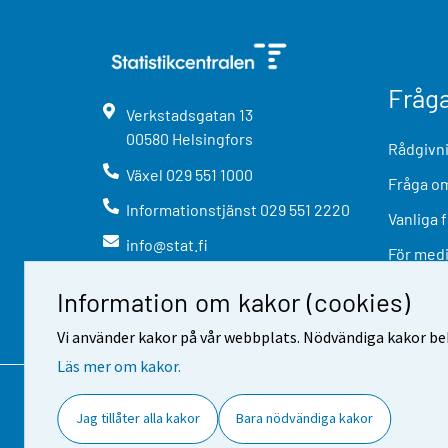
Fråg
Verkstadsgatan
13
00580
Helsingfors
Rådgivni
Växel
029 551 1000
Fråga om
Informationstjänst
029 551 2220
Vanliga 
info@stat.fi
För med
Information om kakor (cookies)
Vi använder kakor på vår webbplats. Nödvändiga kakor beh
Läs mer om kakor.
Kontaktinformation
Respons
A
Jag tillåter alla kakor
Bara nödvändiga kakor