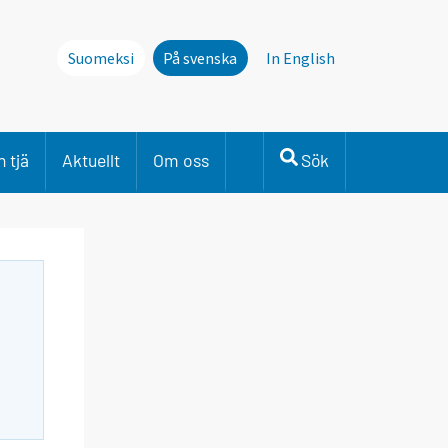
Suomeksi
På svenska
In English
 tjä
Aktuellt
Om oss
Sök