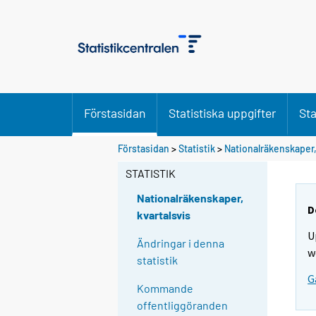
Förstasidan
Statistiska uppgifter
Sta
Förstasidan
>
Statistik
>
Nationalräkenskaper,
STATISTIK
Nationalräkenskaper,
D
kvartalsvis
U
Ändringar i denna
w
statistik
G
Kommande
offentliggöranden