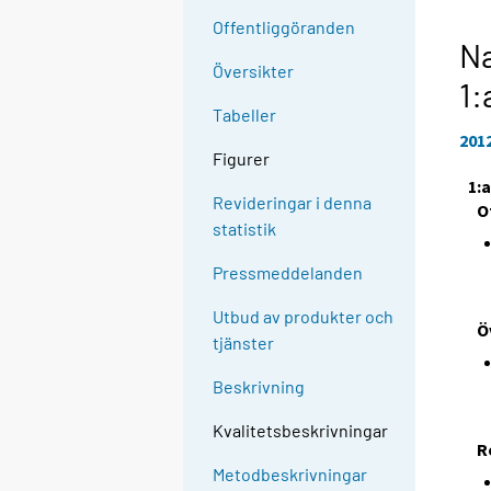
Offentliggöranden
Na
Översikter
1:
Tabeller
201
Figurer
1:
Revideringar i denna
O
statistik
Pressmeddelanden
Utbud av produkter och
Ö
tjänster
Beskrivning
Kvalitetsbeskrivningar
R
Metodbeskrivningar