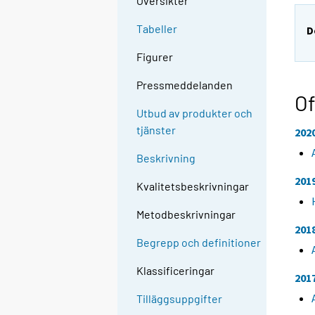
Översikter
Tabeller
D
Figurer
Pressmeddelanden
Of
Utbud av produkter och
tjänster
202
Beskrivning
201
Kvalitetsbeskrivningar
Metodbeskrivningar
201
Begrepp och definitioner
Klassificeringar
201
Tilläggsuppgifter