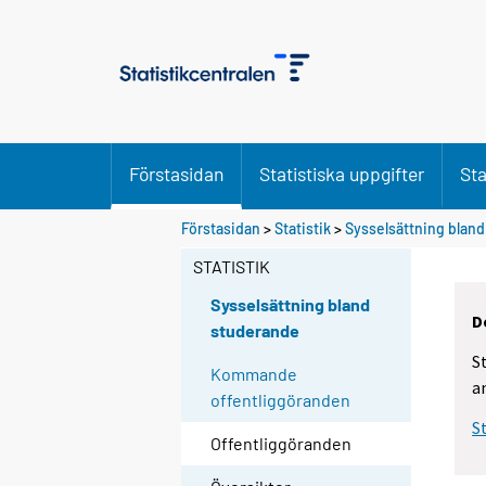
Förstasidan
Statistiska uppgifter
Sta
Förstasidan
>
Statistik
>
Sysselsättning blan
STATISTIK
Sysselsättning bland
D
studerande
S
Kommande
a
offentliggöranden
S
Offentliggöranden