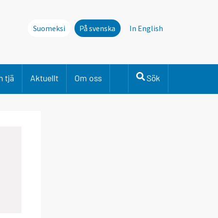
Suomeksi
På svenska
In English
 tjä
Aktuellt
Om oss
Sök