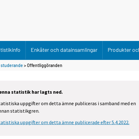
tistikinfo
Enkäter och datainsamlingar
Produkter och
d studerande
> Offentliggöranden
enna statistik har lagts ned.
tatistiska uppgifter om detta ämne publiceras i samband med en
nnan statistikgren.
tatistiska uppgifter om detta ämne publicerade efter 5.4.2022.