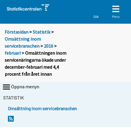
Meny
Sök
Förstasidan
>
Statistik
>
Omsättning inom
servicebranschen
>
2016
>
februari
> Omsättningen inom
servicenäringarna ökade under
december-februari med 4,4
procent från året innan
Öppna menyn
STATISTIK
Omsättning inom servicebranschen
Y
Y
o
o
u
u