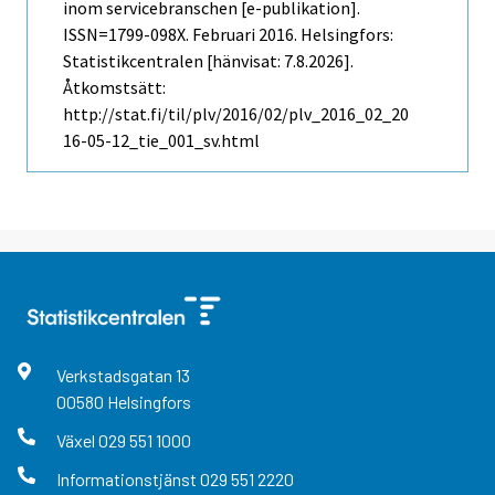
inom servicebranschen [e-publikation].
ISSN=1799-098X.
Februari
2016. Helsingfors:
Statistikcentralen [hänvisat: 7.8.2026].
Åtkomstsätt:
http://stat.fi/til/plv/2016/02/plv_2016_02_20
16-05-12_tie_001_sv.html
Verkstadsgatan
13
00580
Helsingfors
Växel
029 551 1000
Informationstjänst
029 551 2220