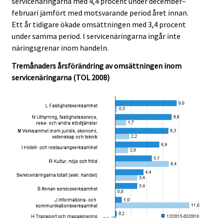
servicenäringarna med 4,4 procent under december–
i
i
februari jämfört med motsvarande period året innan.
c
c
e
e
Ett år tidigare ökade omsättningen med 3,4 procent
.
.
under samma period. I servicenäringarna ingår inte
näringsgrenar inom handeln.
Tremånaders årsförändring av omsättningen inom
servicenäringarna (TOL 2008)