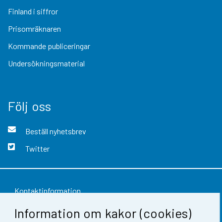
Finland i siffror
Prisomräknaren
Kommande publiceringar
Undersökningsmaterial
Följ oss
Beställ nyhetsbrev
Twitter
Kontaktinformation
Information om kakor (cookies)
Respons