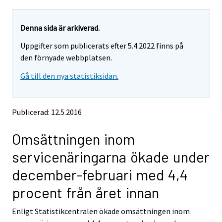
a
a
r
r
e
e
Denna sida är arkiverad.
m
m
Uppgifter som publicerats efter 5.4.2022 finns på
o
o
v
v
den förnyade webbplatsen.
i
i
Gå till den nya statistiksidan.
n
n
g
g
t
t
o
o
Publicerad: 12.5.2016
a
a
n
n
Omsättningen inom
o
o
t
t
servicenäringarna ökade under
h
h
e
e
december-februari med 4,4
r
r
s
s
procent från året innan
e
e
r
r
Enligt Statistikcentralen ökade omsättningen inom
v
v